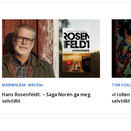
MANNEN BAK «BROEN»
TOM EGEL
Hans Rosenfeldt: – Saga Norén ga meg
«I rolle
selvtillit
selvtill