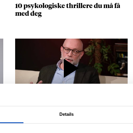
10 psykologiske thrillere du må få
med deg
BOKTIPS LIVE
Gard Sveen om å vokse opp på
Details
Tveita: – Det var en gangsterfabrikk