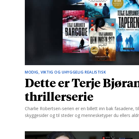
d
MODIG, VIKTIG OG UHYGGELIG REALISTISK
Dette er Terje Bjør
thrillerserie
Charlie Robertsen-serien er en billett inn bak fasadene, t
skyggesider og til steder og mennesketyper du ellers aldri 