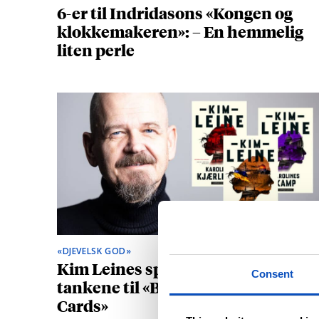
6-er til Indridasons «Kongen og
klokkemakeren»: – En hemmelig
liten perle
«DJEVELSK GOD»
Kim Leines spenningstrilogi leder
Consent
tankene til «Borgen» og «House of
Cards»