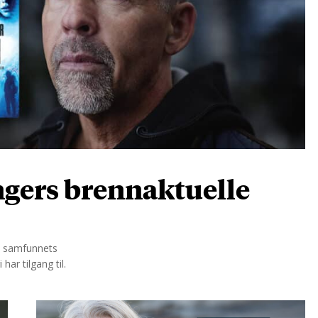
angers brennaktuelle
il samfunnets
har tilgang til.