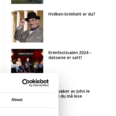
Hvilken krimhelt er du?
Krimfestivalen 2024 –
datoene er satt!
Fem bøker av John le
Carré du må lese
About