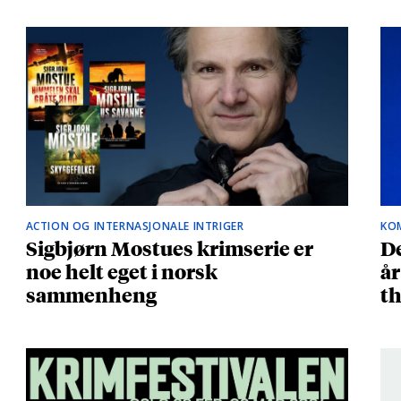
ACTION OG INTERNASJONALE INTRIGER
KO
Sigbjørn Mostues krimserie er
De
noe helt eget i norsk
år
sammenheng
th