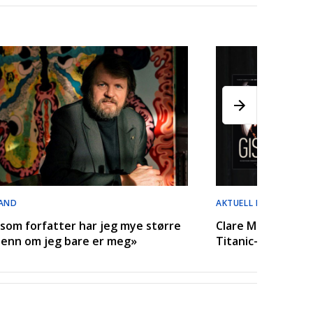
AND
AKTUELL MED «GISSEL
n som forfatter har jeg mye større
Clare Mackintosh:
it enn om jeg bare er meg»
Titanic-følelse