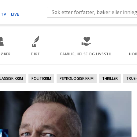
S
 TV
LIVE
e
a
r
c
h
BØKER
DIKT
FAMILIE, HELSE OG LIVSSTIL
HOB
f
o
r
LASSISK KRIM
POLITIKRIM
PSYKOLOGISK KRIM
THRILLER
TRUE 
: