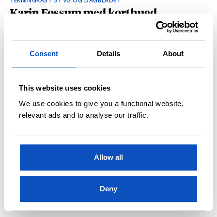
TERNINGKAST 5 I VG OG DAGBLADET
Karin Fossum med korthugd
krimsuksess: «En stor fortelling i et
lite format»
Consent
Details
About
This website uses cookies
We use cookies to give you a functional website,
relevant ads and to analyse our traffic.
Allow all
10 TIPS TIL FERIEN
Sommerens beste krimbøker i pocket
Deny
2022