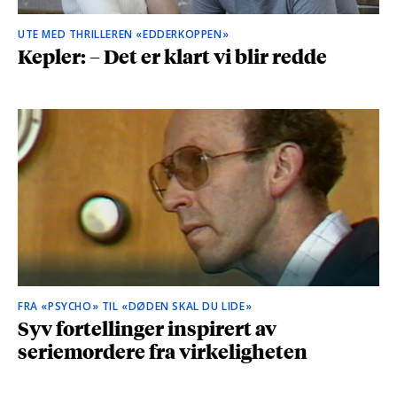
UTE MED THRILLEREN «EDDERKOPPEN»
Kepler: – Det er klart vi blir redde
FRA «PSYCHO» TIL «DØDEN SKAL DU LIDE»
Syv fortellinger inspirert av
seriemordere fra virkeligheten