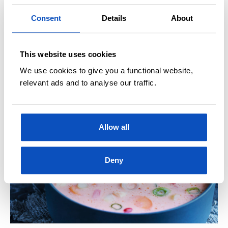
SLIK IMPONERER DU PÅ PÅSKEAFTEN
Consent
Details
About
Gi påskelammet en ny vri med Vidar
Bergums midtøsten-inspirerte
tilbehør
This website uses cookies
Kokebokforfatter Vidar Bergum deler tre fargerike og
We use cookies to give you a functional website,
midtøsten-inspirerte tilbehør til påskelammet.
relevant ads and to analyse our traffic.
Allow all
Deny