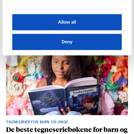
Allow all
10 SKUMLE BOKTIPS TIL MØRKE KVELDER
Spenning og grøss for barn og unge
Deny
TEGNESERIER FOR BARN OG UNGE
De beste tegneseriebøkene for barn og