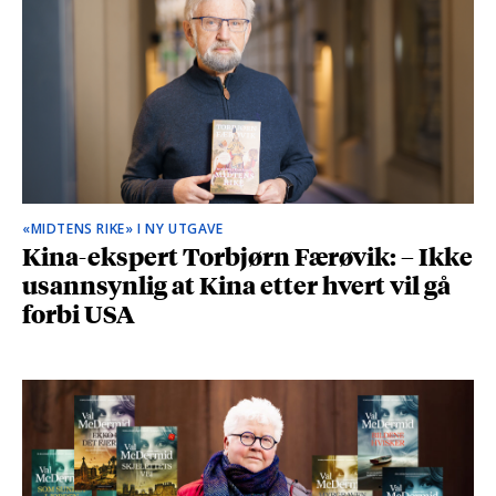
«MIDTENS RIKE» I NY UTGAVE
Kina-ekspert Torbjørn Færøvik: – Ikke
usannsynlig at Kina etter hvert vil gå
forbi USA