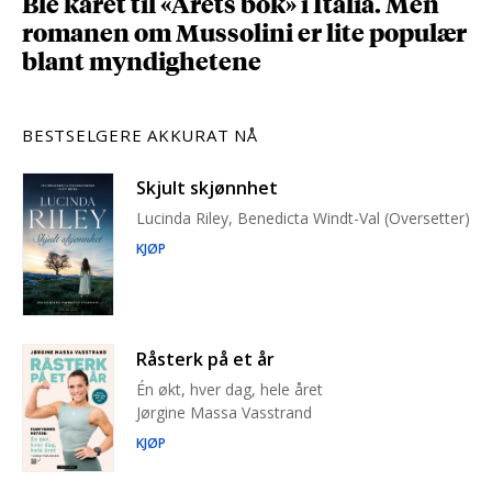
Ble kåret til «Årets bok» i Italia. Men
romanen om Mussolini er lite populær
blant myndighetene
BESTSELGERE AKKURAT NÅ
Skjult skjønnhet
Lucinda Riley, Benedicta Windt-Val (Oversetter)
KJØP
Råsterk på et år
Én økt, hver dag, hele året
Jørgine Massa Vasstrand
KJØP