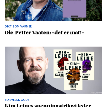
DIKT SOM VARMER
Ole-Petter Vaaten: «det er mat!»
«DJEVELSK GOD»
Kim Leines spenningstrilogi leder