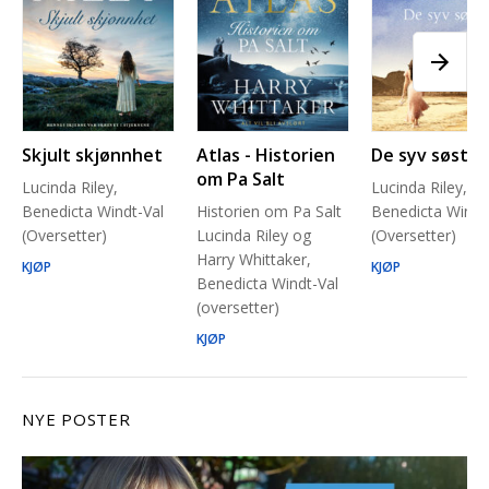
Skjult skjønnhet
Atlas - Historien
De syv søstre
om Pa Salt
Lucinda Riley,
Lucinda Riley,
Benedicta Windt-Val
Historien om Pa Salt
Benedicta Windt
(Oversetter)
Lucinda Riley og
(Oversetter)
Harry Whittaker,
KJØP
KJØP
Benedicta Windt-Val
(oversetter)
KJØP
NYE POSTER