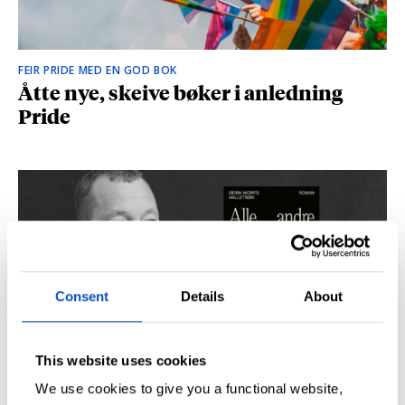
FEIR PRIDE MED EN GOD BOK
Åtte nye, skeive bøker i anledning
Pride
Consent
Details
About
This website uses cookies
SÅ DU NRK-DOKUMENTAREN «AGENTEN»?
Didrik M. Hallstrøm: – Alt det med CIA
We use cookies to give you a functional website,