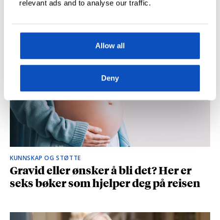
relevant ads and to analyse our traffic.
og spionasje ble helt uinteressant i
romanen
Allow all
Deny
KUNNSKAP OG STØTTE
Gravid eller ønsker å bli det? Her er
seks bøker som hjelper deg på reisen