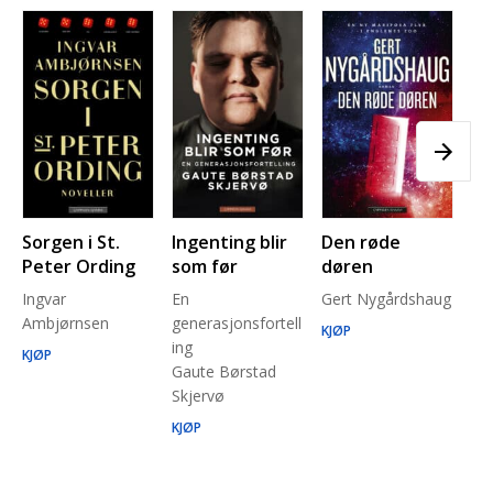
Sorgen i St.
Ingenting blir
Den røde
Pl
Peter Ording
som før
døren
Pe
Ingvar
En
Gert Nygårdshaug
for
Ambjørnsen
generasjonsfortell
un
KJØP
ing
Ma
KJØP
Gaute Børstad
Be
Skjervø
Stå
Run
KJØP
KJ