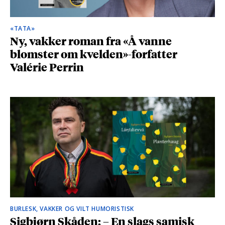
«TATA»
Ny, vakker roman fra «Å vanne
blomster om kvelden»-forfatter
Valérie Perrin
BURLESK, VAKKER OG VILT HUMORISTISK
Sigbjørn Skåden: – En slags samisk