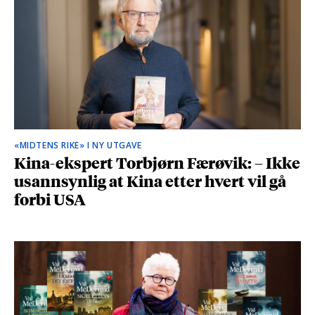
«MIDTENS RIKE» I NY UTGAVE
Kina-ekspert Torbjørn Færøvik: – Ikke
usannsynlig at Kina etter hvert vil gå
forbi USA