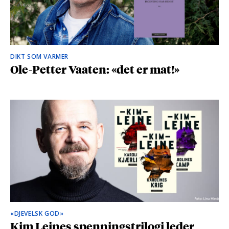
DIKT SOM VARMER
Ole-Petter Vaaten: «det er mat!»
«DJEVELSK GOD»
Kim Leines spenningstrilogi leder