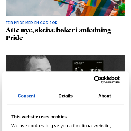
FEIR PRIDE MED EN GOD BOK
Åtte nye, skeive bøker i anledning
Pride
Consent
Details
About
This website uses cookies
SÅ DU NRK-DOKUMENTAREN «AGENTEN»?
Didrik M. Hallstrøm: – Alt det med CIA
We use cookies to give you a functional website,