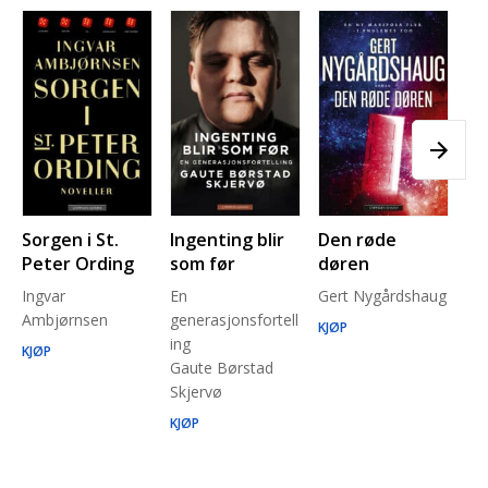
Sorgen i St.
Ingenting blir
Den røde
Pl
Peter Ording
som før
døren
Pe
Ingvar
En
Gert Nygårdshaug
for
Ambjørnsen
generasjonsfortell
un
KJØP
ing
Ma
KJØP
Gaute Børstad
Be
Skjervø
Stå
Run
KJØP
KJ