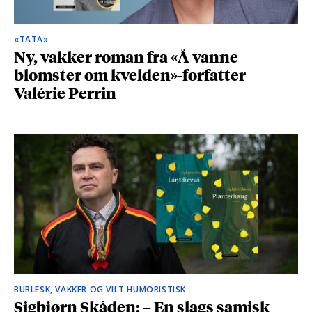
«TATA»
Ny, vakker roman fra «Å vanne
blomster om kvelden»-forfatter
Valérie Perrin
BURLESK, VAKKER OG VILT HUMORISTISK
Sigbjørn Skåden: – En slags samisk