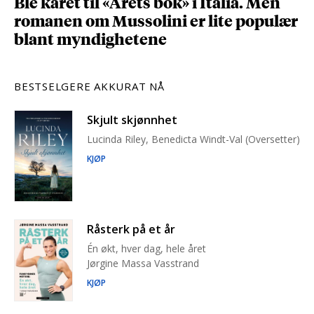
Ble kåret til «Årets bok» i Italia. Men
romanen om Mussolini er lite populær
blant myndighetene
BESTSELGERE AKKURAT NÅ
Skjult skjønnhet
Lucinda Riley, Benedicta Windt-Val (Oversetter)
KJØP
Råsterk på et år
Én økt, hver dag, hele året
Jørgine Massa Vasstrand
KJØP