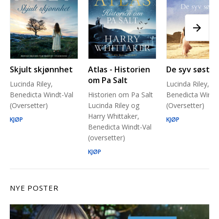
Skjult skjønnhet
Atlas - Historien
De syv søstre
om Pa Salt
Lucinda Riley,
Lucinda Riley,
Benedicta Windt-Val
Historien om Pa Salt
Benedicta Windt
(Oversetter)
Lucinda Riley og
(Oversetter)
Harry Whittaker,
KJØP
KJØP
Benedicta Windt-Val
(oversetter)
KJØP
NYE POSTER