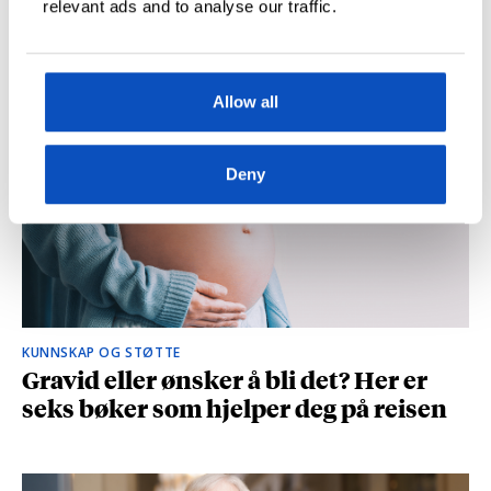
relevant ads and to analyse our traffic.
og spionasje ble helt uinteressant i
romanen
Allow all
Deny
KUNNSKAP OG STØTTE
Gravid eller ønsker å bli det? Her er
seks bøker som hjelper deg på reisen