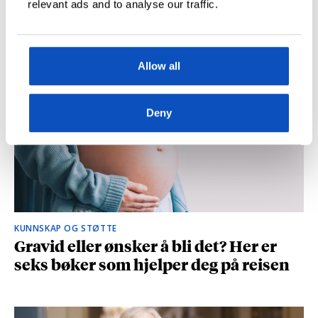
relevant ads and to analyse our traffic.
og spionasje ble helt uinteressant i
romanen
Allow all
Deny
KUNNSKAP OG STØTTE
Gravid eller ønsker å bli det? Her er
seks bøker som hjelper deg på reisen