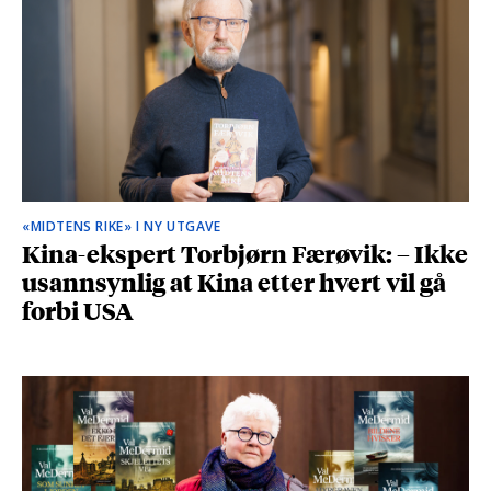
«MIDTENS RIKE» I NY UTGAVE
Kina-ekspert Torbjørn Færøvik: – Ikke
usannsynlig at Kina etter hvert vil gå
forbi USA