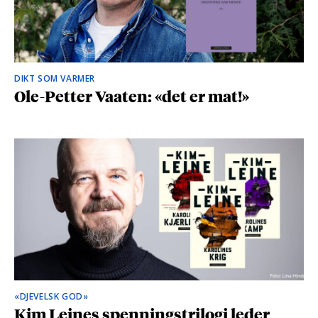
DIKT SOM VARMER
Ole-Petter Vaaten: «det er mat!»
«DJEVELSK GOD»
Kim Leines spenningstrilogi leder