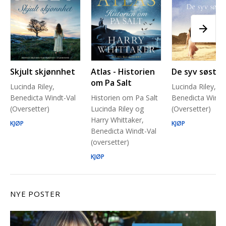
Skjult skjønnhet
Atlas - Historien
De syv søstre
om Pa Salt
Lucinda Riley,
Lucinda Riley,
Benedicta Windt-Val
Historien om Pa Salt
Benedicta Windt
(Oversetter)
Lucinda Riley og
(Oversetter)
Harry Whittaker,
KJØP
KJØP
Benedicta Windt-Val
(oversetter)
KJØP
NYE POSTER