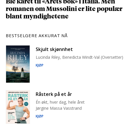
Ble kåret til «Årets bok» i Italia. Men
romanen om Mussolini er lite populær
blant myndighetene
BESTSELGERE AKKURAT NÅ
Skjult skjønnhet
Lucinda Riley, Benedicta Windt-Val (Oversetter)
KJØP
Råsterk på et år
Én økt, hver dag, hele året
Jørgine Massa Vasstrand
KJØP