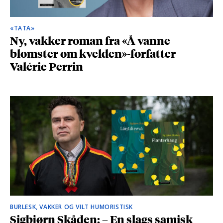
«TATA»
Ny, vakker roman fra «Å vanne
blomster om kvelden»-forfatter
Valérie Perrin
BURLESK, VAKKER OG VILT HUMORISTISK
Sigbjørn Skåden: – En slags samisk