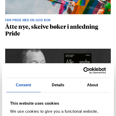
FEIR PRIDE MED EN GOD BOK
Åtte nye, skeive bøker i anledning
Pride
Consent
Details
About
This website uses cookies
SÅ DU NRK-DOKUMENTAREN «AGENTEN»?
Didrik M. Hallstrøm: – Alt det med CIA
We use cookies to give you a functional website,