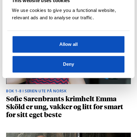
This website uses cookies
hvilke deler som fikk folk til å le høyt
We use cookies to give you a functional website,
relevant ads and to analyse our traffic.
Allow all
Deny
BOK 1-8 I SERIEN UTE PÅ NORSK
Sofie Sarenbrants krimhelt Emma
Sköld er ung, vakker og litt for smart
for sitt eget beste