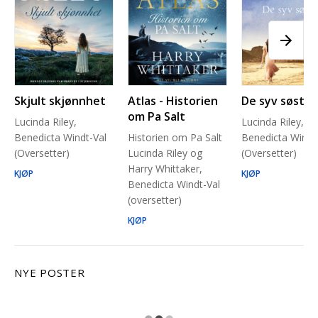
Skjult skjønnhet
Atlas - Historien
De syv søstre
om Pa Salt
Lucinda Riley,
Lucinda Riley,
Benedicta Windt-Val
Historien om Pa Salt
Benedicta Windt
(Oversetter)
Lucinda Riley og
(Oversetter)
Harry Whittaker,
KJØP
KJØP
Benedicta Windt-Val
(oversetter)
KJØP
NYE POSTER