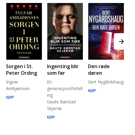
Sorgen i St.
Ingenting blir
Den røde
Pl
Peter Ording
som før
døren
Pe
Ingvar
En
Gert Nygårdshaug
for
Ambjørnsen
generasjonsfortell
un
KJØP
ing
Ma
KJØP
Gaute Børstad
Be
Skjervø
Stå
Run
KJØP
KJ