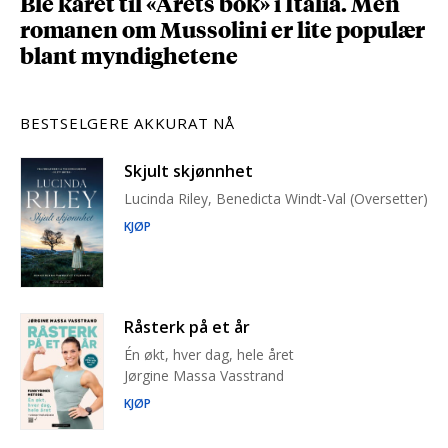
Ble kåret til «Årets bok» i Italia. Men
romanen om Mussolini er lite populær
blant myndighetene
BESTSELGERE AKKURAT NÅ
Skjult skjønnhet
Lucinda Riley, Benedicta Windt-Val (Oversetter)
KJØP
Råsterk på et år
Én økt, hver dag, hele året
Jørgine Massa Vasstrand
KJØP