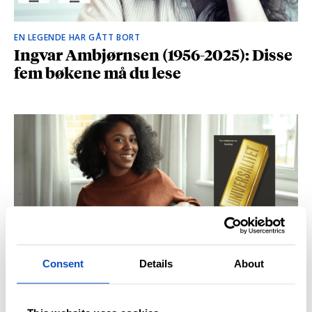
EN LEGENDE HAR GÅTT BORT
Ingvar Ambjørnsen (1956-2025): Disse
fem bøkene må du lese
Consent
Details
About
BRITISK STJERNESKUDD
Kåret til en av Storbritannias beste
unge forfattere: – Fantastisk å høre