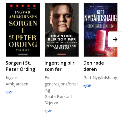
Sorgen i St.
Ingenting blir
Den røde
Pl
Peter Ording
som før
døren
Pe
Ingvar
En
Gert Nygårdshaug
for
Ambjørnsen
generasjonsfortell
un
KJØP
ing
Ma
KJØP
Gaute Børstad
Be
Skjervø
Stå
Run
KJØP
KJ