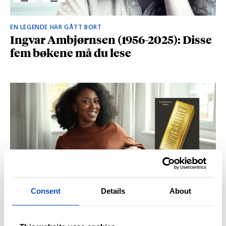
EN LEGENDE HAR GÅTT BORT
Ingvar Ambjørnsen (1956-2025): Disse
fem bøkene må du lese
Consent
Details
About
BRITISK STJERNESKUDD
Kåret til en av Storbritannias beste
unge forfattere: – Fantastisk å høre