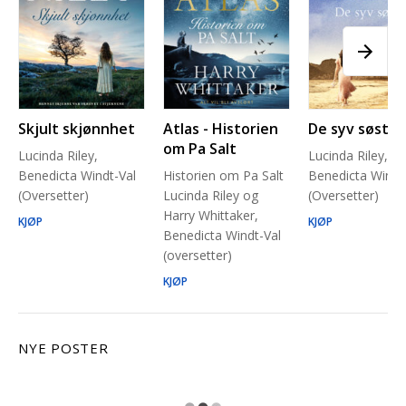
Skjult skjønnhet
Atlas - Historien
De syv søstre
om Pa Salt
Lucinda Riley,
Lucinda Riley,
Benedicta Windt-Val
Historien om Pa Salt
Benedicta Windt
(Oversetter)
Lucinda Riley og
(Oversetter)
Harry Whittaker,
KJØP
KJØP
Benedicta Windt-Val
(oversetter)
KJØP
NYE POSTER