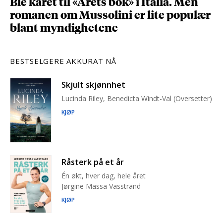
Ble kåret til «Årets bok» i Italia. Men
romanen om Mussolini er lite populær
blant myndighetene
BESTSELGERE AKKURAT NÅ
Skjult skjønnhet
Lucinda Riley, Benedicta Windt-Val (Oversetter)
KJØP
Råsterk på et år
Én økt, hver dag, hele året
Jørgine Massa Vasstrand
KJØP