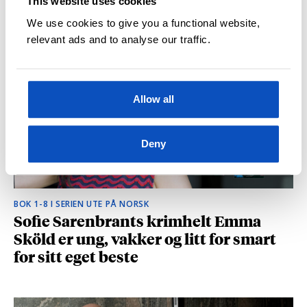
This website uses cookies
hvilke deler som fikk folk til å le høyt
We use cookies to give you a functional website,
relevant ads and to analyse our traffic.
Allow all
Deny
BOK 1-8 I SERIEN UTE PÅ NORSK
Sofie Sarenbrants krimhelt Emma
Sköld er ung, vakker og litt for smart
for sitt eget beste