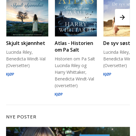
Skjult skjønnhet
Atlas - Historien
De syv søstre
om Pa Salt
Lucinda Riley,
Lucinda Riley,
Benedicta Windt-Val
Historien om Pa Salt
Benedicta Windt
(Oversetter)
Lucinda Riley og
(Oversetter)
Harry Whittaker,
KJØP
KJØP
Benedicta Windt-Val
(oversetter)
KJØP
NYE POSTER