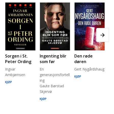
Sorgen i St.
Ingenting blir
Den røde
Pl
Peter Ording
som før
døren
Pe
Ingvar
En
Gert Nygårdshaug
for
Ambjørnsen
generasjonsfortell
un
KJØP
ing
Ma
KJØP
Gaute Børstad
Be
Skjervø
Stå
Run
KJØP
KJ