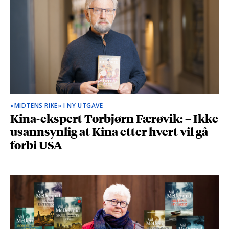
«MIDTENS RIKE» I NY UTGAVE
Kina-ekspert Torbjørn Færøvik: – Ikke
usannsynlig at Kina etter hvert vil gå
forbi USA