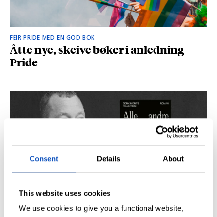
FEIR PRIDE MED EN GOD BOK
Åtte nye, skeive bøker i anledning
Pride
Consent
Details
About
This website uses cookies
SÅ DU NRK-DOKUMENTAREN «AGENTEN»?
Didrik M. Hallstrøm: – Alt det med CIA
We use cookies to give you a functional website,