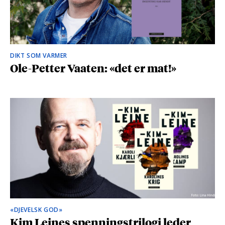
DIKT SOM VARMER
Ole-Petter Vaaten: «det er mat!»
«DJEVELSK GOD»
Kim Leines spenningstrilogi leder