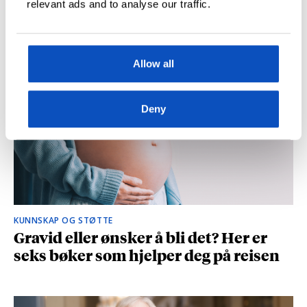
relevant ads and to analyse our traffic.
og spionasje ble helt uinteressant i
romanen
Allow all
Deny
KUNNSKAP OG STØTTE
Gravid eller ønsker å bli det? Her er
seks bøker som hjelper deg på reisen