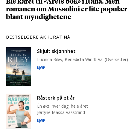
Ble kåret til «Årets bok» i Italia. Men
romanen om Mussolini er lite populær
blant myndighetene
BESTSELGERE AKKURAT NÅ
Skjult skjønnhet
Lucinda Riley, Benedicta Windt-Val (Oversetter)
KJØP
Råsterk på et år
Én økt, hver dag, hele året
Jørgine Massa Vasstrand
KJØP