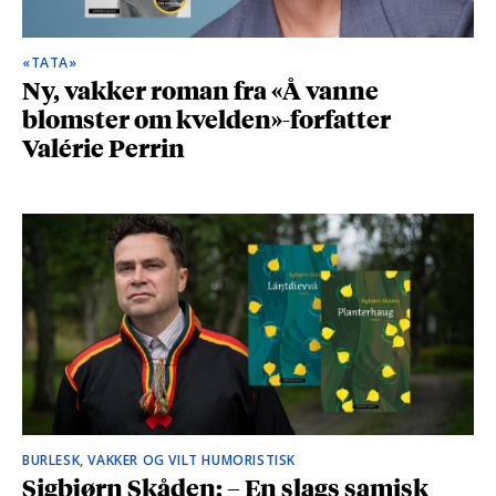
«TATA»
Ny, vakker roman fra «Å vanne
blomster om kvelden»-forfatter
Valérie Perrin
BURLESK, VAKKER OG VILT HUMORISTISK
Sigbjørn Skåden: – En slags samisk