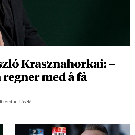
zló Krasznahorkai: –
n regner med å få
itteratur, László