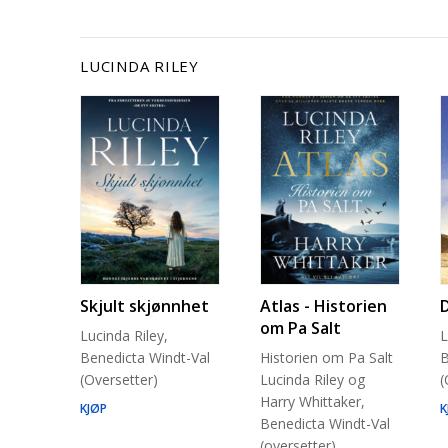
LUCINDA RILEY
Skjult skjønnhet
Atlas - Historien
om Pa Salt
Lucinda Riley,
L
Benedicta Windt-Val
Historien om Pa Salt
B
(Oversetter)
Lucinda Riley og
(
Harry Whittaker,
KJØP
K
Benedicta Windt-Val
(oversetter)