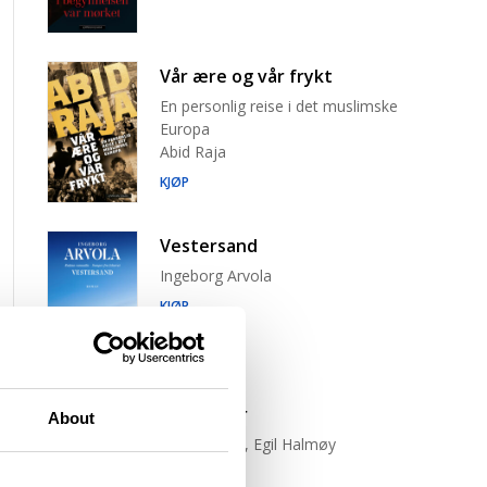
Vår ære og vår frykt
En personlig reise i det muslimske
Europa
Abid Raja
KJØP
Vestersand
Ingeborg Arvola
KJØP
Trist tiger
About
Neige Sinno, Egil Halmøy
(oversetter)