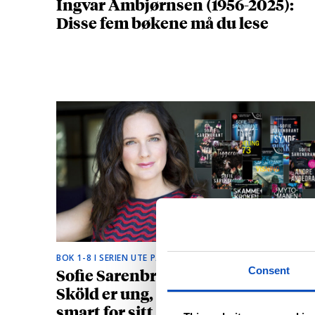
Ingvar Ambjørnsen (1956-2025):
Disse fem bøkene må du lese
BOK 1-8 I SERIEN UTE PÅ NORSK
Sofie Sarenbrants krimhelt Emma
Consent
Sköld er ung, vakker og litt for
smart for sitt eget beste