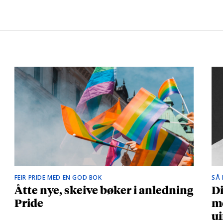
FEIR PRIDE MED EN GOD BOK
SÅ
Åtte nye, skeive bøker i anledning
Di
Pride
me
ui