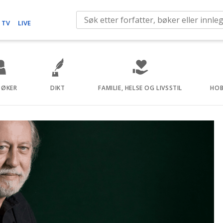
S
 TV
LIVE
e
a
r
c
h
BØKER
DIKT
FAMILIE, HELSE OG LIVSSTIL
HOB
f
o
r
: