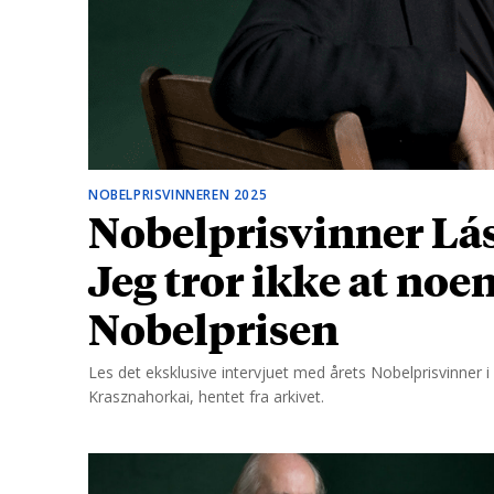
d
NOBELPRISVINNEREN 2025
Nobelprisvinner Lás
Jeg tror ikke at noe
Nobelprisen
Les det eksklusive intervjuet med årets Nobelprisvinner i l
Krasznahorkai, hentet fra arkivet.