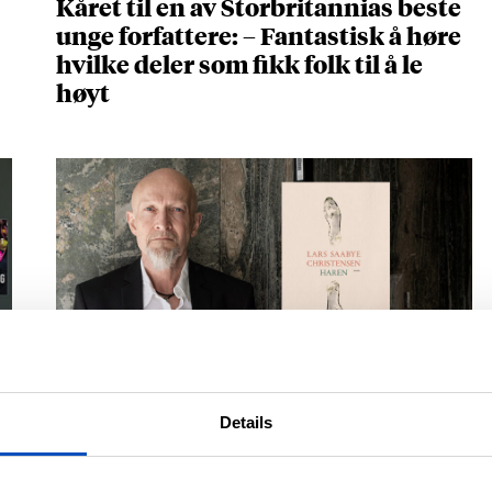
Kåret til en av Storbritannias beste
unge forfattere: – Fantastisk å høre
hvilke deler som fikk folk til å le
høyt
NOVELLESAMLINGEN BEGEISTRER
Lars Saabye Christensens «Haren»
Details
er full av setninger du vil spare på