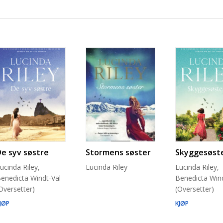
De syv søstre
Stormens søster
Skyggesøst
ucinda Riley,
Lucinda Riley
Lucinda Riley,
enedicta Windt-Val
Benedicta Wind
Oversetter)
(Oversetter)
JØP
KJØP