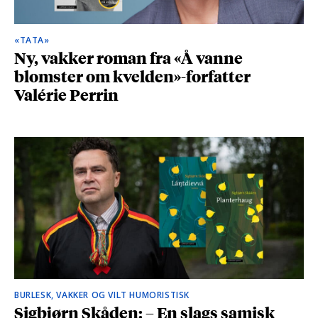
«TATA»
Ny, vakker roman fra «Å vanne
blomster om kvelden»-forfatter
Valérie Perrin
BURLESK, VAKKER OG VILT HUMORISTISK
Sigbjørn Skåden: – En slags samisk