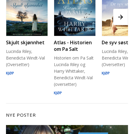
Skjult skjønnhet
Atlas - Historien
De syv søstre
om Pa Salt
Lucinda Riley,
Lucinda Riley,
Benedicta Windt-Val
Historien om Pa Salt
Benedicta Windt
(Oversetter)
Lucinda Riley og
(Oversetter)
Harry Whittaker,
KJØP
KJØP
Benedicta Windt-Val
(oversetter)
KJØP
NYE POSTER