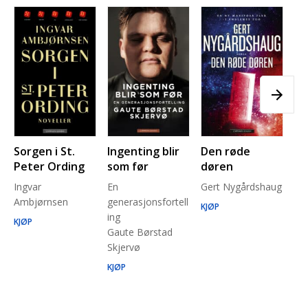
Sorgen i St.
Ingenting blir
Den røde
Pl
Peter Ording
som før
døren
Pe
Ingvar
En
Gert Nygårdshaug
for
Ambjørnsen
generasjonsfortell
un
KJØP
ing
Ma
KJØP
Gaute Børstad
Be
Skjervø
Stå
Run
KJØP
KJ