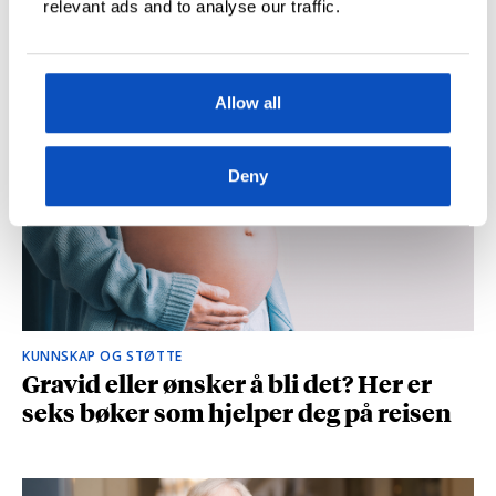
relevant ads and to analyse our traffic.
og spionasje ble helt uinteressant i
romanen
Allow all
Deny
KUNNSKAP OG STØTTE
Gravid eller ønsker å bli det? Her er
seks bøker som hjelper deg på reisen