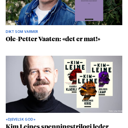
DIKT SOM VARMER
Ole-Petter Vaaten: «det er mat!»
«DJEVELSK GOD»
Kim Leines spenningstrilogi leder