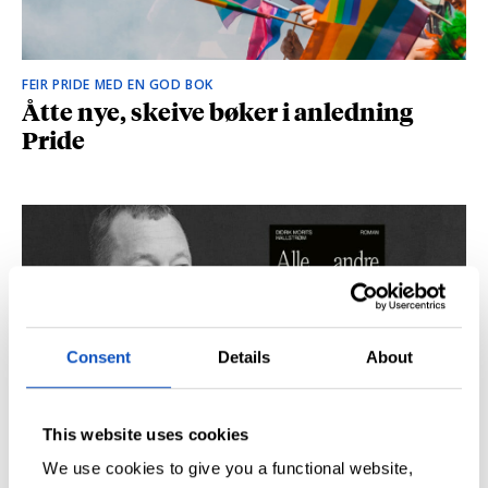
FEIR PRIDE MED EN GOD BOK
Åtte nye, skeive bøker i anledning
Pride
Consent
Details
About
This website uses cookies
SÅ DU NRK-DOKUMENTAREN «AGENTEN»?
Didrik M. Hallstrøm: – Alt det med CIA
We use cookies to give you a functional website,