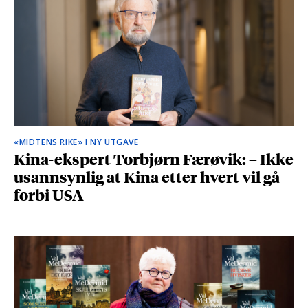
«MIDTENS RIKE» I NY UTGAVE
Kina-ekspert Torbjørn Færøvik: – Ikke
usannsynlig at Kina etter hvert vil gå
forbi USA