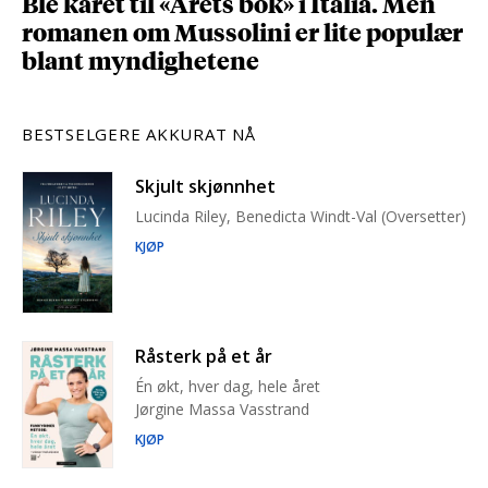
Ble kåret til «Årets bok» i Italia. Men
romanen om Mussolini er lite populær
blant myndighetene
BESTSELGERE AKKURAT NÅ
Skjult skjønnhet
Lucinda Riley, Benedicta Windt-Val (Oversetter)
KJØP
Råsterk på et år
Én økt, hver dag, hele året
Jørgine Massa Vasstrand
KJØP