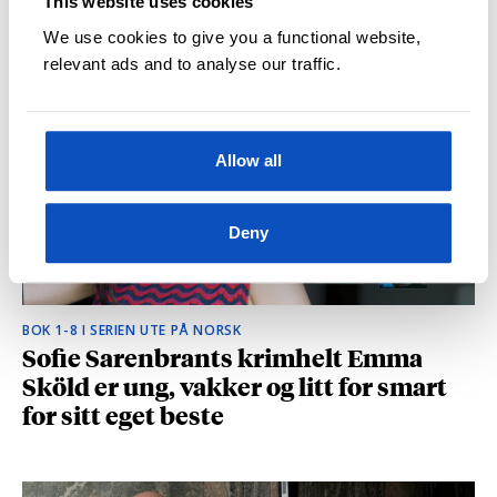
This website uses cookies
hvilke deler som fikk folk til å le høyt
We use cookies to give you a functional website,
relevant ads and to analyse our traffic.
Allow all
Deny
BOK 1-8 I SERIEN UTE PÅ NORSK
Sofie Sarenbrants krimhelt Emma
Sköld er ung, vakker og litt for smart
for sitt eget beste