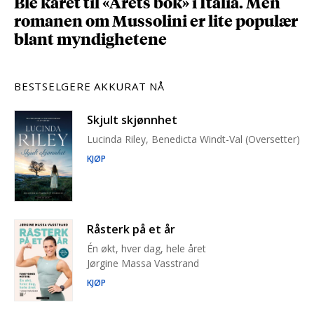
Ble kåret til «Årets bok» i Italia. Men
romanen om Mussolini er lite populær
blant myndighetene
BESTSELGERE AKKURAT NÅ
Skjult skjønnhet
Lucinda Riley, Benedicta Windt-Val (Oversetter)
KJØP
Råsterk på et år
Én økt, hver dag, hele året
Jørgine Massa Vasstrand
KJØP