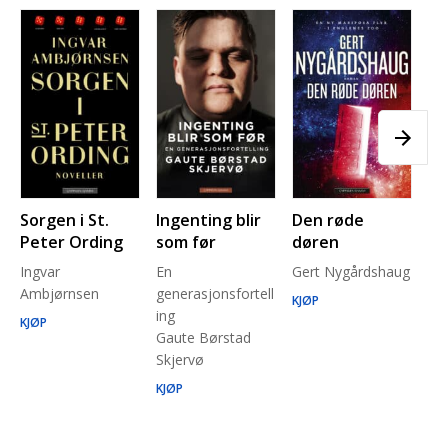
Sorgen i St.
Ingenting blir
Den røde
Pl
Peter Ording
som før
døren
Pe
Ingvar
En
Gert Nygårdshaug
for
Ambjørnsen
generasjonsfortell
un
KJØP
ing
Ma
KJØP
Gaute Børstad
Be
Skjervø
Stå
Run
KJØP
KJ