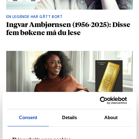
EN LEGENDE HAR GÅTT BORT
Ingvar Ambjørnsen (1956-2025): Disse
fem bøkene må du lese
Consent
Details
About
BRITISK STJERNESKUDD
Kåret til en av Storbritannias beste
unge forfattere: – Fantastisk å høre