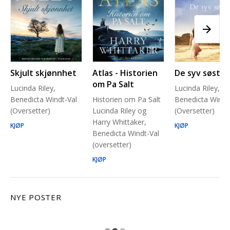
Skjult skjønnhet
Atlas - Historien
De syv søstre
om Pa Salt
Lucinda Riley,
Lucinda Riley,
Benedicta Windt-Val
Historien om Pa Salt
Benedicta Windt
(Oversetter)
Lucinda Riley og
(Oversetter)
Harry Whittaker,
KJØP
KJØP
Benedicta Windt-Val
(oversetter)
KJØP
NYE POSTER