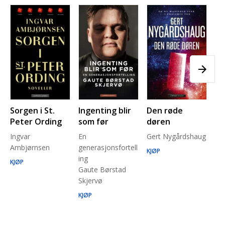
Sorgen i St.
Ingenting blir
Den røde
Pl
Peter Ording
som før
døren
Pe
Ingvar
En
Gert Nygårdshaug
for
Ambjørnsen
generasjonsfortell
un
KJØP
ing
Ma
KJØP
Gaute Børstad
Be
Skjervø
Stå
Run
KJØP
KJ