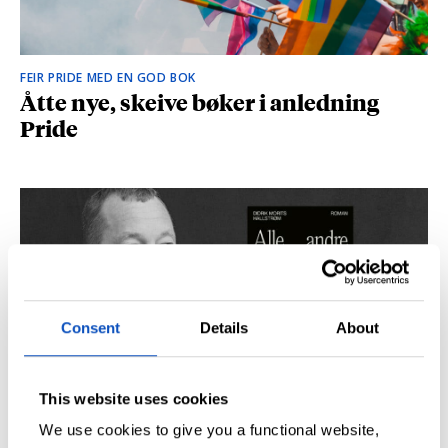
FEIR PRIDE MED EN GOD BOK
Åtte nye, skeive bøker i anledning
Pride
Consent
Details
About
This website uses cookies
SÅ DU NRK-DOKUMENTAREN «AGENTEN»?
Didrik M. Hallstrøm: – Alt det med CIA
We use cookies to give you a functional website,