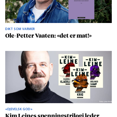
DIKT SOM VARMER
Ole-Petter Vaaten: «det er mat!»
«DJEVELSK GOD»
Kim Leines spenningstrilogi leder