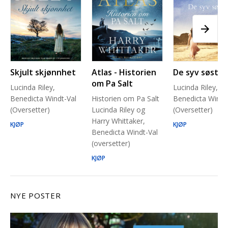
Skjult skjønnhet
Atlas - Historien
De syv søstre
om Pa Salt
Lucinda Riley,
Lucinda Riley,
Benedicta Windt-Val
Historien om Pa Salt
Benedicta Windt
(Oversetter)
Lucinda Riley og
(Oversetter)
Harry Whittaker,
KJØP
KJØP
Benedicta Windt-Val
(oversetter)
KJØP
NYE POSTER