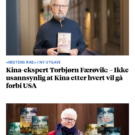
«MIDTENS RIKE» I NY UTGAVE
Kina-ekspert Torbjørn Færøvik: – Ikke
usannsynlig at Kina etter hvert vil gå
forbi USA