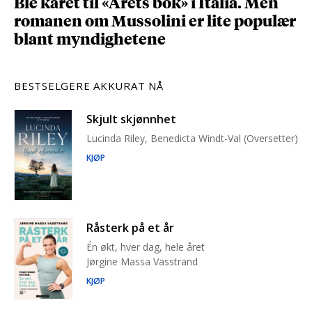
Ble kåret til «Årets bok» i Italia. Men
romanen om Mussolini er lite populær
blant myndighetene
BESTSELGERE AKKURAT NÅ
Skjult skjønnhet
Lucinda Riley, Benedicta Windt-Val (Oversetter)
KJØP
Råsterk på et år
Én økt, hver dag, hele året
Jørgine Massa Vasstrand
KJØP