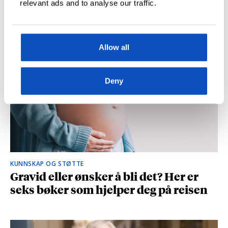
relevant ads and to analyse our traffic.
og spionasje ble helt uinteressant i
romanen
Allow all
Deny
KUNNSKAP OG STØTTE
Gravid eller ønsker å bli det? Her er
seks bøker som hjelper deg på reisen