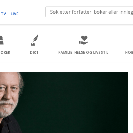
S
 TV
LIVE
e
a
r
c
h
BØKER
DIKT
FAMILIE, HELSE OG LIVSSTIL
HOB
f
o
r
: