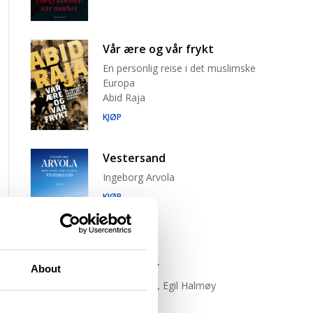
Vår ære og vår frykt
En personlig reise i det muslimske
Europa
Abid Raja
KJØP
Vestersand
Ingeborg Arvola
KJØP
Trist tiger
About
Neige Sinno, Egil Halmøy
(oversetter)