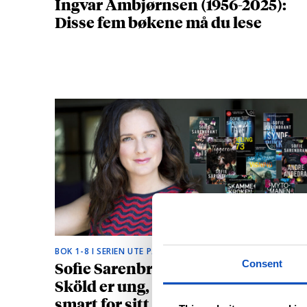
Ingvar Ambjørnsen (1956-2025):
Disse fem bøkene må du lese
BOK 1-8 I SERIEN UTE PÅ NORSK
Sofie Sarenbrants krimhelt Emma
Consent
Sköld er ung, vakker og litt for
smart for sitt eget beste