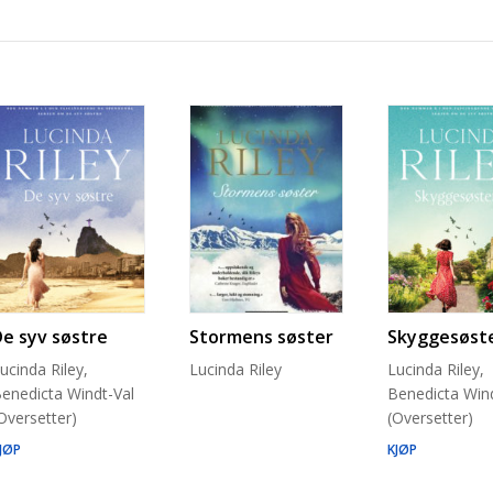
De syv søstre
Stormens søster
Skyggesøst
ucinda Riley,
Lucinda Riley
Lucinda Riley,
enedicta Windt-Val
Benedicta Wind
Oversetter)
(Oversetter)
JØP
KJØP