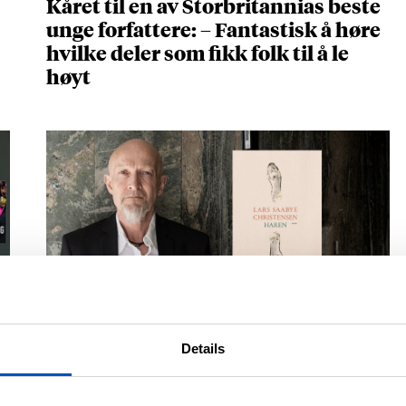
Kåret til en av Storbritannias beste
unge forfattere: – Fantastisk å høre
hvilke deler som fikk folk til å le
høyt
NOVELLESAMLINGEN BEGEISTRER
Lars Saabye Christensens «Haren»
Details
er full av setninger du vil spare på