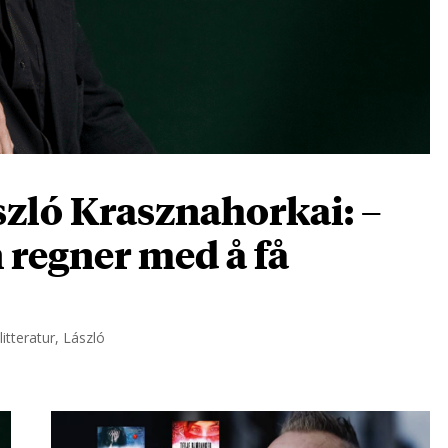
zló Krasznahorkai: –
n regner med å få
itteratur, László