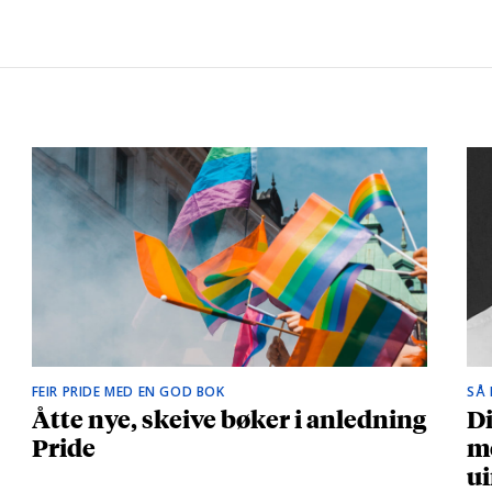
FEIR PRIDE MED EN GOD BOK
SÅ
Åtte nye, skeive bøker i anledning
Di
Pride
me
ui