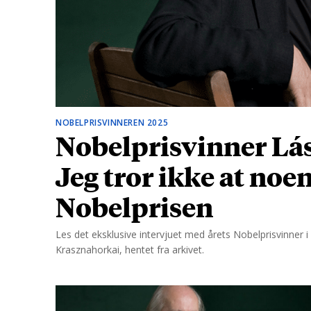
d
NOBELPRISVINNEREN 2025
Nobelprisvinner Lás
Jeg tror ikke at noe
Nobelprisen
Les det eksklusive intervjuet med årets Nobelprisvinner i l
Krasznahorkai, hentet fra arkivet.