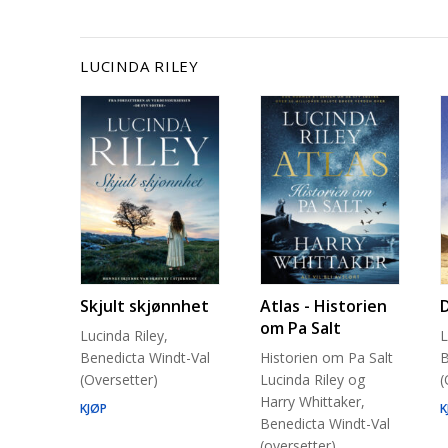
LUCINDA RILEY
Skjult skjønnhet
Atlas - Historien
om Pa Salt
Lucinda Riley,
L
Benedicta Windt-Val
Historien om Pa Salt
B
(Oversetter)
Lucinda Riley og
(
Harry Whittaker,
KJØP
K
Benedicta Windt-Val
(oversetter)