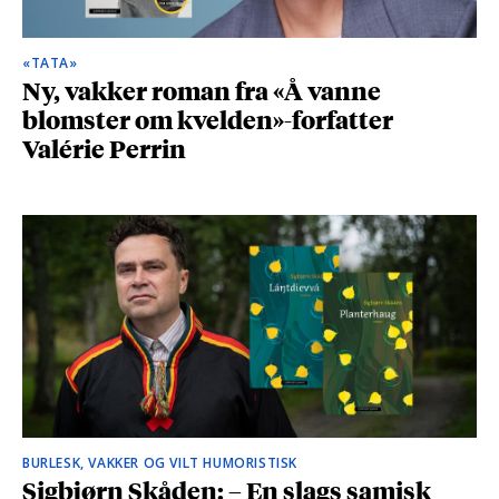
«TATA»
Ny, vakker roman fra «Å vanne
blomster om kvelden»-forfatter
Valérie Perrin
BURLESK, VAKKER OG VILT HUMORISTISK
Sigbjørn Skåden: – En slags samisk