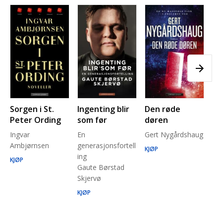
Sorgen i St.
Ingenting blir
Den røde
Pl
Peter Ording
som før
døren
Pe
Ingvar
En
Gert Nygårdshaug
for
Ambjørnsen
generasjonsfortell
un
KJØP
ing
Ma
KJØP
Gaute Børstad
Be
Skjervø
Stå
Run
KJØP
KJ