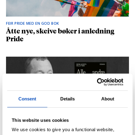
FEIR PRIDE MED EN GOD BOK
Åtte nye, skeive bøker i anledning
Pride
Consent
Details
About
This website uses cookies
SÅ DU NRK-DOKUMENTAREN «AGENTEN»?
Didrik M. Hallstrøm: – Alt det med CIA
We use cookies to give you a functional website,