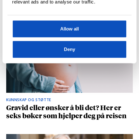
relevant ads and to analyse our traffic.
og spionasje ble helt uinteressant i
romanen
Allow all
Deny
KUNNSKAP OG STØTTE
Gravid eller ønsker å bli det? Her er
seks bøker som hjelper deg på reisen