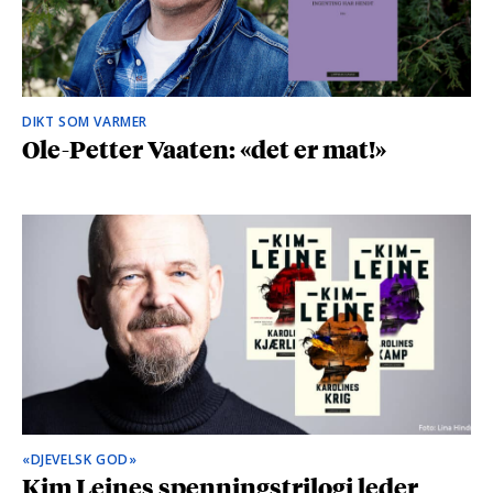
DIKT SOM VARMER
Ole-Petter Vaaten: «det er mat!»
«DJEVELSK GOD»
Kim Leines spenningstrilogi leder