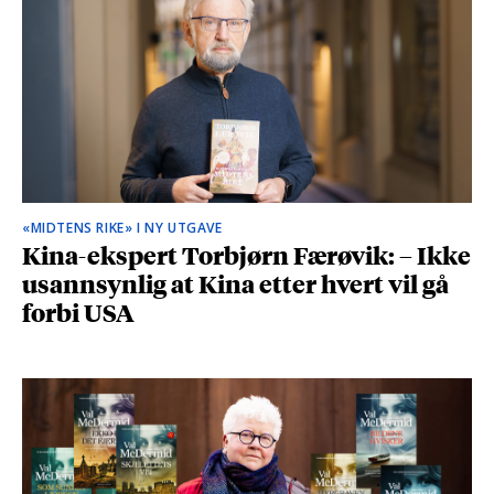
«MIDTENS RIKE» I NY UTGAVE
Kina-ekspert Torbjørn Færøvik: – Ikke
usannsynlig at Kina etter hvert vil gå
forbi USA