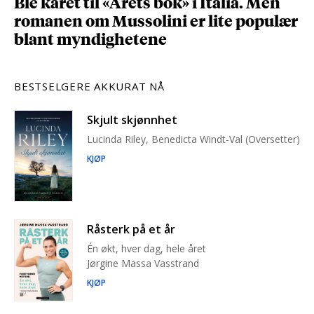
Ble kåret til «Årets bok» i Italia. Men
romanen om Mussolini er lite populær
blant myndighetene
BESTSELGERE AKKURAT NÅ
Skjult skjønnhet
Lucinda Riley, Benedicta Windt-Val (Oversetter)
KJØP
Råsterk på et år
Én økt, hver dag, hele året
Jørgine Massa Vasstrand
KJØP