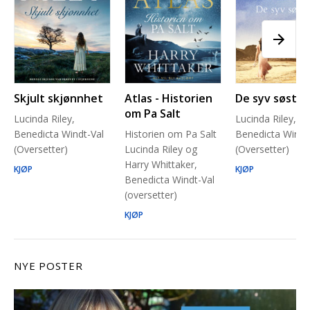
Skjult skjønnhet
Atlas - Historien
De syv søstre
om Pa Salt
Lucinda Riley,
Lucinda Riley,
Benedicta Windt-Val
Historien om Pa Salt
Benedicta Windt
(Oversetter)
Lucinda Riley og
(Oversetter)
Harry Whittaker,
KJØP
KJØP
Benedicta Windt-Val
(oversetter)
KJØP
NYE POSTER