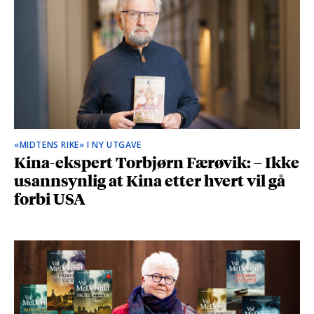
«MIDTENS RIKE» I NY UTGAVE
Kina-ekspert Torbjørn Færøvik: – Ikke
usannsynlig at Kina etter hvert vil gå
forbi USA