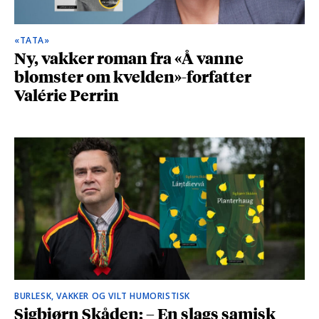
«TATA»
Ny, vakker roman fra «Å vanne
blomster om kvelden»-forfatter
Valérie Perrin
BURLESK, VAKKER OG VILT HUMORISTISK
Sigbjørn Skåden: – En slags samisk