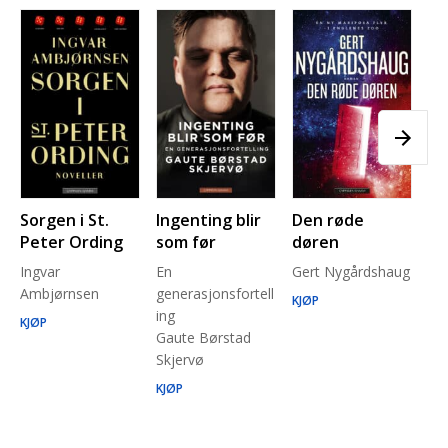
Sorgen i St.
Ingenting blir
Den røde
Pl
Peter Ording
som før
døren
Pe
Ingvar
En
Gert Nygårdshaug
for
Ambjørnsen
generasjonsfortell
un
KJØP
ing
Ma
KJØP
Gaute Børstad
Be
Skjervø
Stå
Run
KJØP
KJ