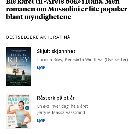
Ble kåret til «Årets bok» i Italia. Men
romanen om Mussolini er lite populær
blant myndighetene
BESTSELGERE AKKURAT NÅ
Skjult skjønnhet
Lucinda Riley, Benedicta Windt-Val (Oversetter)
KJØP
Råsterk på et år
Én økt, hver dag, hele året
Jørgine Massa Vasstrand
KJØP