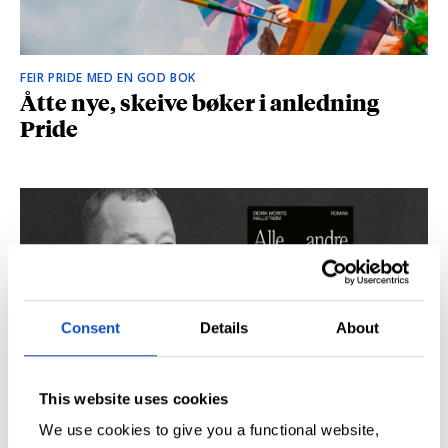
FEIR PRIDE MED EN GOD BOK
Åtte nye, skeive bøker i anledning
Pride
Consent
Details
About
This website uses cookies
SÅ DU NRK-DOKUMENTAREN «AGENTEN»?
Didrik M. Hallstrøm: – Alt det med CIA
We use cookies to give you a functional website,