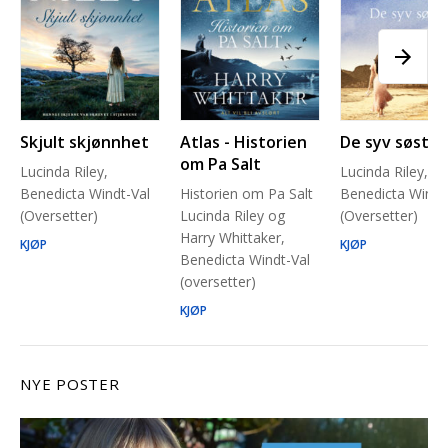
Skjult skjønnhet
Atlas - Historien
De syv søstre
om Pa Salt
Lucinda Riley,
Lucinda Riley,
Benedicta Windt-Val
Historien om Pa Salt
Benedicta Windt
(Oversetter)
Lucinda Riley og
(Oversetter)
Harry Whittaker,
KJØP
KJØP
Benedicta Windt-Val
(oversetter)
KJØP
NYE POSTER