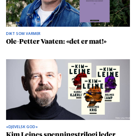
DIKT SOM VARMER
Ole-Petter Vaaten: «det er mat!»
«DJEVELSK GOD»
Kim Leines spenningstrilogi leder