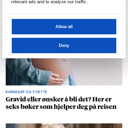
relevant ads and to analyse our traffic.
og spionasje ble helt uinteressant i
romanen
Allow all
Deny
KUNNSKAP OG STØTTE
Gravid eller ønsker å bli det? Her er
seks bøker som hjelper deg på reisen