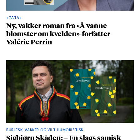
«TATA»
Ny, vakker roman fra «Å vanne
blomster om kvelden»-forfatter
Valérie Perrin
BURLESK, VAKKER OG VILT HUMORISTISK
Sigbjørn Skåden: – En slags samisk