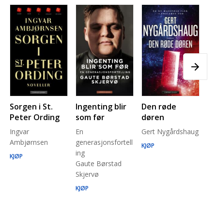
Sorgen i St.
Ingenting blir
Den røde
Pl
Peter Ording
som før
døren
Pe
Ingvar
En
Gert Nygårdshaug
for
Ambjørnsen
generasjonsfortell
un
KJØP
ing
Ma
KJØP
Gaute Børstad
Be
Skjervø
Stå
Run
KJØP
KJ