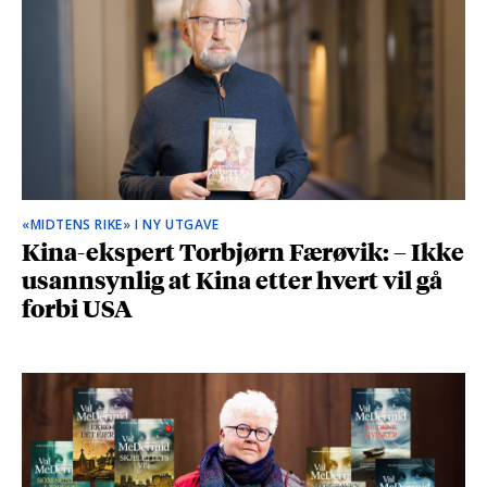
«MIDTENS RIKE» I NY UTGAVE
Kina-ekspert Torbjørn Færøvik: – Ikke
usannsynlig at Kina etter hvert vil gå
forbi USA