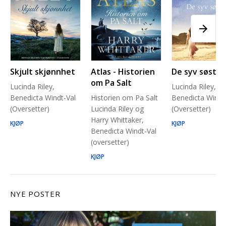
Skjult skjønnhet
Atlas - Historien
De syv søstre
om Pa Salt
Lucinda Riley,
Lucinda Riley,
Benedicta Windt-Val
Historien om Pa Salt
Benedicta Windt
(Oversetter)
Lucinda Riley og
(Oversetter)
Harry Whittaker,
KJØP
KJØP
Benedicta Windt-Val
(oversetter)
KJØP
NYE POSTER