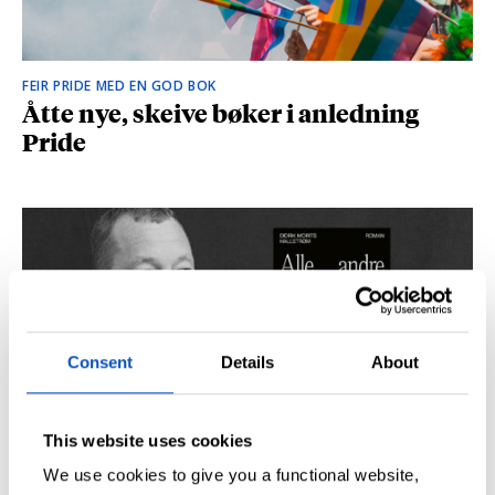
FEIR PRIDE MED EN GOD BOK
Åtte nye, skeive bøker i anledning
Pride
Consent
Details
About
This website uses cookies
SÅ DU NRK-DOKUMENTAREN «AGENTEN»?
Didrik M. Hallstrøm: – Alt det med CIA
We use cookies to give you a functional website,