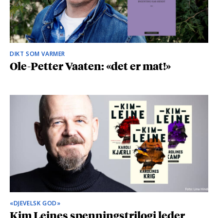
DIKT SOM VARMER
Ole-Petter Vaaten: «det er mat!»
«DJEVELSK GOD»
Kim Leines spenningstrilogi leder