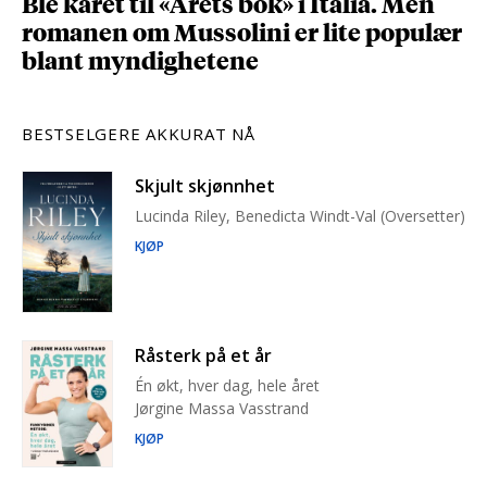
Ble kåret til «Årets bok» i Italia. Men
romanen om Mussolini er lite populær
blant myndighetene
BESTSELGERE AKKURAT NÅ
Skjult skjønnhet
Lucinda Riley, Benedicta Windt-Val (Oversetter)
KJØP
Råsterk på et år
Én økt, hver dag, hele året
Jørgine Massa Vasstrand
KJØP