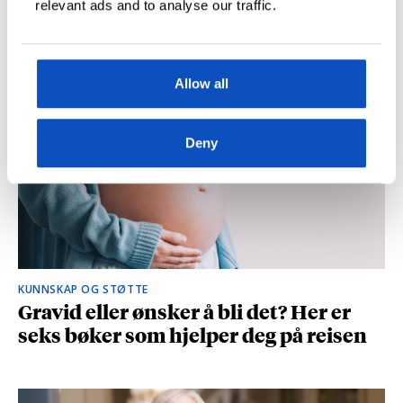
relevant ads and to analyse our traffic.
og spionasje ble helt uinteressant i
romanen
Allow all
Deny
KUNNSKAP OG STØTTE
Gravid eller ønsker å bli det? Her er
seks bøker som hjelper deg på reisen