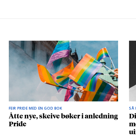
FEIR PRIDE MED EN GOD BOK
SÅ
Åtte nye, skeive bøker i anledning
Di
Pride
me
ui