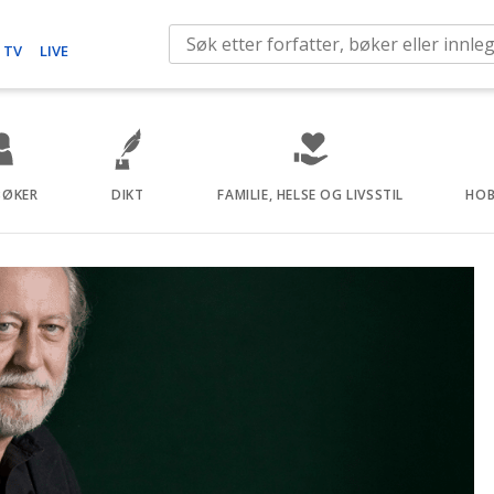
S
 TV
LIVE
e
a
r
c
h
BØKER
DIKT
FAMILIE, HELSE OG LIVSSTIL
HOB
f
o
r
: