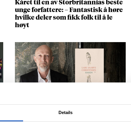
Kåret til en av Storbritannias beste
unge forfattere: – Fantastisk å høre
hvilke deler som fikk folk til å le
høyt
NOVELLESAMLINGEN BEGEISTRER
Lars Saabye Christensens «Haren»
Details
er full av setninger du vil spare på