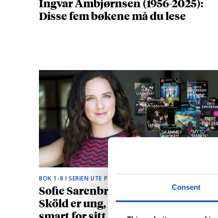
Ingvar Ambjørnsen (1956-2025):
Disse fem bøkene må du lese
BOK 1-8 I SERIEN UTE PÅ NORSK
Sofie Sarenbrants krimhelt Emma
Consent
Sköld er ung, vakker og litt for
smart for sitt eget beste