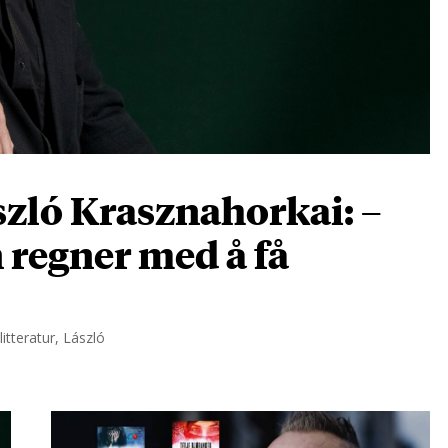
zló Krasznahorkai: –
n regner med å få
itteratur, László