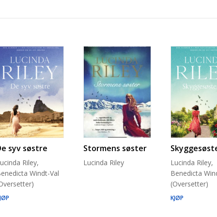
De syv søstre
Stormens søster
Skyggesøst
ucinda Riley,
Lucinda Riley
Lucinda Riley,
enedicta Windt-Val
Benedicta Wind
Oversetter)
(Oversetter)
JØP
KJØP