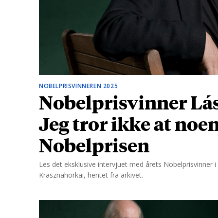
d
NOBELPRISVINNEREN 2025
Nobelprisvinner Lás
Jeg tror ikke at noe
Nobelprisen
Les det eksklusive intervjuet med årets Nobelprisvinner i l
Krasznahorkai, hentet fra arkivet.