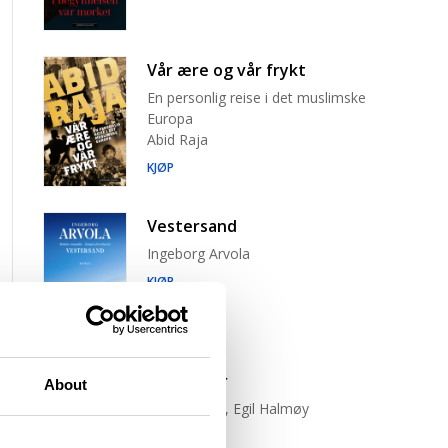
Vår ære og vår frykt
En personlig reise i det muslimske
Europa
Abid Raja
KJØP
Vestersand
Ingeborg Arvola
KJØP
Trist tiger
About
Neige Sinno, Egil Halmøy
(oversetter)