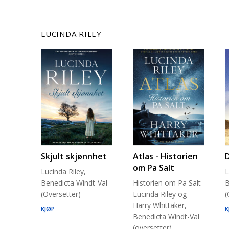
LUCINDA RILEY
Skjult skjønnhet
Atlas - Historien
om Pa Salt
Lucinda Riley,
L
Benedicta Windt-Val
Historien om Pa Salt
B
(Oversetter)
Lucinda Riley og
(
Harry Whittaker,
KJØP
K
Benedicta Windt-Val
(oversetter)