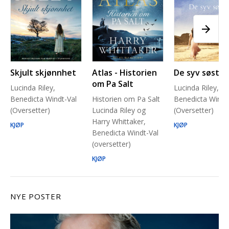
Skjult skjønnhet
Atlas - Historien
De syv søstre
om Pa Salt
Lucinda Riley,
Lucinda Riley,
Benedicta Windt-Val
Historien om Pa Salt
Benedicta Windt
(Oversetter)
Lucinda Riley og
(Oversetter)
Harry Whittaker,
KJØP
KJØP
Benedicta Windt-Val
(oversetter)
KJØP
NYE POSTER