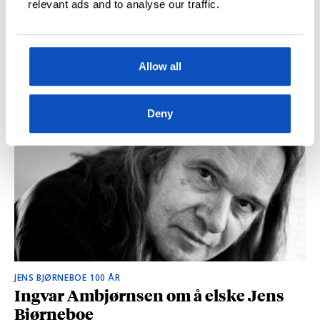
relevant ads and to analyse our traffic.
Allow all
Vondt i halsen?
Deny
JENS BJØRNEBOE 100 ÅR
Ingvar Ambjørnsen om å elske Jens
Bjørneboe