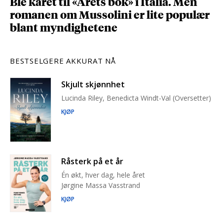
Ble kåret til «Årets bok» i Italia. Men
romanen om Mussolini er lite populær
blant myndighetene
BESTSELGERE AKKURAT NÅ
Skjult skjønnhet
Lucinda Riley, Benedicta Windt-Val (Oversetter)
KJØP
Råsterk på et år
Én økt, hver dag, hele året
Jørgine Massa Vasstrand
KJØP