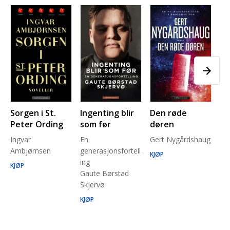
Sorgen i St.
Ingenting blir
Den røde
Pl
Peter Ording
som før
døren
Pe
Ingvar
En
Gert Nygårdshaug
for
Ambjørnsen
generasjonsfortell
un
KJØP
ing
Ma
KJØP
Gaute Børstad
Be
Skjervø
Stå
Run
KJØP
KJ