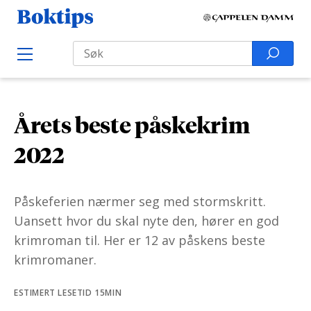
H
B
o
o
Search
p
S
O
k
p
p
e
e
t
t
a
n
i
M
i
r
e
p
Årets beste påskekrim
l
n
c
s
u
i
h
2022
n
f
n
o
Påskeferien nærmer seg med stormskritt.
h
r
Uansett hvor du skal nyte den, hører en god
o
:
krimroman til. Her er 12 av påskens beste
l
krimromaner.
d
ESTIMERT LESETID 15MIN