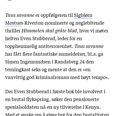
Taus savanne
er oppfølgeren til
Sigbjørn
Mostue
s Riverton-nominerte og neglebitende
thriller
Himmelen skal gråte
blod
, hvor vi møter
helten Even Stubberud, leder for en
topphemmelig antiterrorenhet.
Taus savanne
har fått flere fantastiske anmeldelser, bl.a. ga
Simen Ingemundsen i Randaberg 24 den
terningkast seks og mente at den er «en
vanvittig god kriminalroman med høyt tempo».
Der Even Stubberud i første bok ble involvert i
en brutal flykapring, søker den pensjonerte
spesialsoldaten nå en ny tilværelse i Kenya.
Med et ønske om å gjøre bot for den brutaliteten