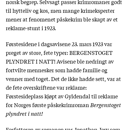
norsk begrep. Selvsagt passer krimromaner godt
til hytteliv og kos, men mange krimeksperter
mener at fenomenet påskekrim ble skapt av et
reklame-stunt i 1923.
Førstesidene i dagsavisene 23. mars 1923 var
preget av store, fete typer: BERGENSTOGET
PLYNDRET I NATT! Avisene ble nedringt av
fortvilte mennesker som hadde familie og
venner med toget. Det de ikke hadde sett, var at
de fete overskriftene var reklame:
Førstesideplass kjøpt av Gyldendal til reklame
for Norges første påskekrimroman
Bergenstoget
plyndret i natt!
Forfatteren av romanen var Jonathan Jerv som