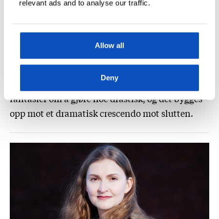
relevant ads and to analyse our traffic.
Hvorfor begynte André å ruse seg? Hadde Edvin
selv en rolle i det som skjedde? Hvorfor gikk det
dårlig med André, og bra med Edvin? Og hvor
Allow all
bra gikk det egentlig? Edvin drives etter hvert til
det ytterste, og må konfrontere både sårene fra
Deny
egen fortid og demonene i nåtid. Han får
fantasier om å gjøre noe drastisk, og det bygges
opp mot et dramatisk crescendo mot slutten.