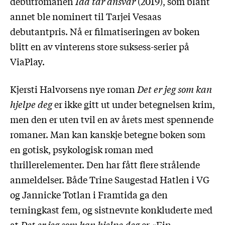
debutromanen
Ida tar ansvar
(2019), som blant
annet ble nominert til Tarjei Vesaas
debutantpris. Nå er filmatiseringen av boken
blitt en av vinterens store suksess-serier på
ViaPlay.
Kjersti Halvorsens nye roman
Det er jeg som kan
hjelpe deg
er ikke gitt ut under betegnelsen krim,
men den er uten tvil en av årets mest spennende
romaner. Man kan kanskje betegne boken som
en gotisk, psykologisk roman med
thrillerelementer. Den har fått flere strålende
anmeldelser. Både Trine Saugestad Hatlen i VG
og Jannicke Totlan i Framtida ga den
terningkast fem, og sistnevnte konkluderte med
at
Det er jeg som kan hjelpe deg
er «Ein