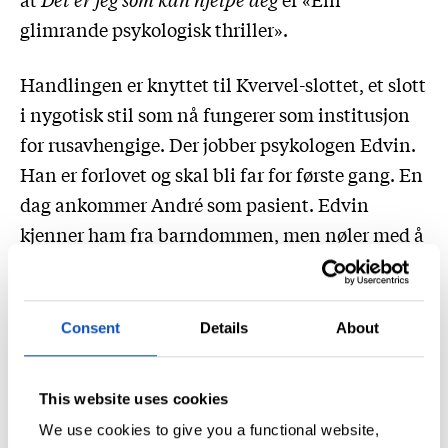
glimrande psykologisk thriller».
Handlingen er knyttet til Kvervel-slottet, et slott
i nygotisk stil som nå fungerer som institusjon
for rusavhengige. Der jobber psykologen Edvin.
Han er forlovet og skal bli far for første gang. En
dag ankommer André som pasient. Edvin
kjenner ham fra barndommen, men nøler med å
fortelle sjefen sin om relasjonen. Han skammer
seg og greier ikke si mer enn at de «gikk på
samme skole». Det er absolutt ikke dekkende.
Consent
Details
About
Edvin er et mobbeoffer, André var mobberen. Nå
må de to forholde seg til hverandre på daglig
This website uses cookies
basis.
We use cookies to give you a functional website,