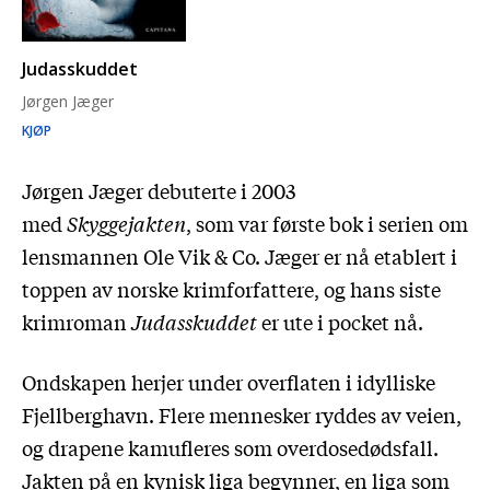
Judasskuddet
Jørgen Jæger
KJØP
Jørgen Jæger debuterte i 2003
med
Skyggejakten
, som var første bok i serien om
lensmannen Ole Vik & Co. Jæger er nå etablert i
toppen av norske krimforfattere, og hans siste
krimroman
Judasskuddet
er ute i pocket nå.
Ondskapen herjer under overflaten i idylliske
Fjellberghavn. Flere mennesker ryddes av veien,
og drapene kamufleres som overdosedødsfall.
Jakten på en kynisk liga begynner, en liga som