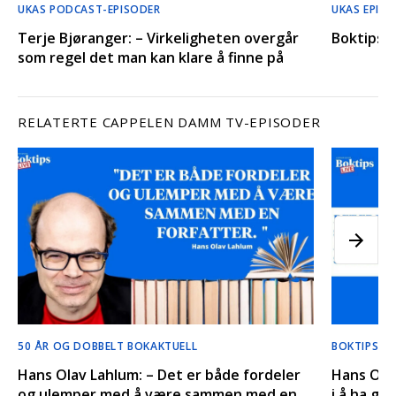
UKAS PODCAST-EPISODER
UKAS EPIS
Terje Bjøranger: – Virkeligheten overgår
Boktips’
som regel det man kan klare å finne på
RELATERTE CAPPELEN DAMM TV-EPISODER
50 ÅR OG DOBBELT BOKAKTUELL
BOKTIPS LI
Hans Olav Lahlum: – Det er både fordeler
Hans Olav
og ulemper med å være sammen med en
i å ha gi