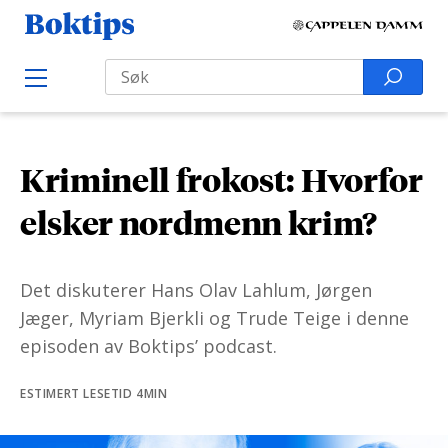
H
B
o
o
Search
p
S
O
k
p
p
e
e
t
t
a
n
i
M
i
r
e
p
Kriminell frokost: Hvorfor
l
n
c
s
u
i
h
elsker nordmenn krim?
n
f
n
o
Det diskuterer Hans Olav Lahlum, Jørgen
h
r
Jæger, Myriam Bjerkli og Trude Teige i denne
o
:
episoden av Boktips’ podcast.
l
d
ESTIMERT LESETID 4MIN