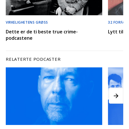
VIRKELIGHETENS GRØSS
32 FORFATT
Dette er de ti beste true crime-
Lytt til 
podcastene
RELATERTE PODCASTER