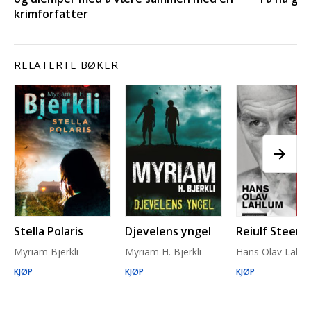
krimforfatter
RELATERTE BØKER
Stella Polaris
Djevelens yngel
Reiulf Steen
Myriam Bjerkli
Myriam H. Bjerkli
Hans Olav Lahl
KJØP
KJØP
KJØP