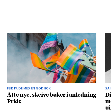
FEIR PRIDE MED EN GOD BOK
SÅ
Åtte nye, skeive bøker i anledning
Di
Pride
me
ui