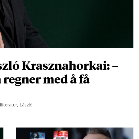
zló Krasznahorkai: –
n regner med å få
itteratur, László