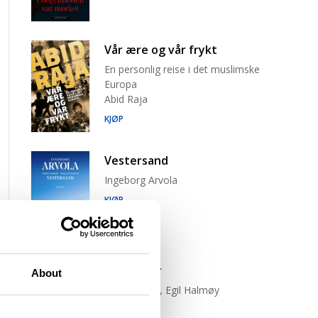
Vår ære og vår frykt
En personlig reise i det muslimske
Europa
Abid Raja
KJØP
Vestersand
Ingeborg Arvola
KJØP
Trist tiger
About
Neige Sinno, Egil Halmøy
(oversetter)