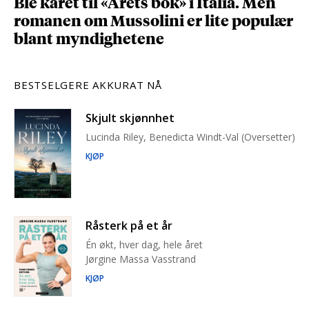
Ble kåret til «Årets bok» i Italia. Men
romanen om Mussolini er lite populær
blant myndighetene
BESTSELGERE AKKURAT NÅ
Skjult skjønnhet
Lucinda Riley, Benedicta Windt-Val (Oversetter)
KJØP
Råsterk på et år
Én økt, hver dag, hele året
Jørgine Massa Vasstrand
KJØP