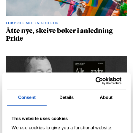
FEIR PRIDE MED EN GOD BOK
Åtte nye, skeive bøker i anledning
Pride
Consent
Details
About
This website uses cookies
SÅ DU NRK-DOKUMENTAREN «AGENTEN»?
Didrik M. Hallstrøm: – Alt det med CIA
We use cookies to give you a functional website,