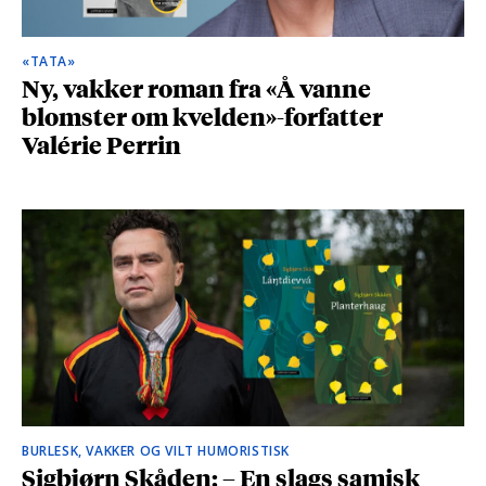
«TATA»
Ny, vakker roman fra «Å vanne
blomster om kvelden»-forfatter
Valérie Perrin
BURLESK, VAKKER OG VILT HUMORISTISK
Sigbjørn Skåden: – En slags samisk