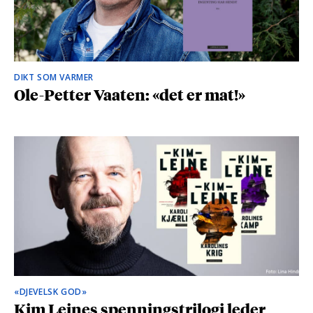
DIKT SOM VARMER
Ole-Petter Vaaten: «det er mat!»
«DJEVELSK GOD»
Kim Leines spenningstrilogi leder