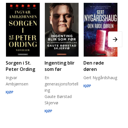
Sorgen i St.
Ingenting blir
Den røde
Pl
Peter Ording
som før
døren
Pe
Ingvar
En
Gert Nygårdshaug
for
Ambjørnsen
generasjonsfortell
un
KJØP
ing
Ma
KJØP
Gaute Børstad
Be
Skjervø
Stå
Run
KJØP
KJ