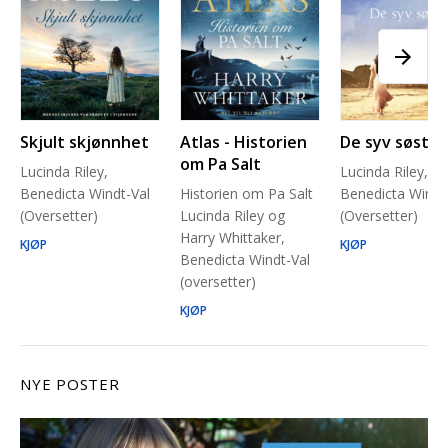
Skjult skjønnhet
Atlas - Historien
De syv søstre
om Pa Salt
Lucinda Riley,
Lucinda Riley,
Benedicta Windt-Val
Historien om Pa Salt
Benedicta Windt
(Oversetter)
Lucinda Riley og
(Oversetter)
Harry Whittaker,
KJØP
KJØP
Benedicta Windt-Val
(oversetter)
KJØP
NYE POSTER