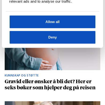
relevant ads and to analyse our traffic.
og spionasje ble helt uinteressant i
romanen
Allow all
Deny
KUNNSKAP OG STØTTE
Gravid eller ønsker å bli det? Her er
seks bøker som hjelper deg på reisen