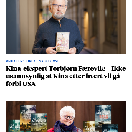
«MIDTENS RIKE» I NY UTGAVE
Kina-ekspert Torbjørn Færøvik: – Ikke
usannsynlig at Kina etter hvert vil gå
forbi USA