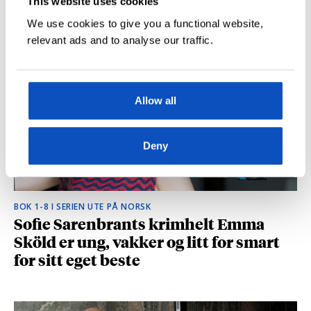
This website uses cookies
hvilke deler som fikk folk til å le høyt
We use cookies to give you a functional website,
relevant ads and to analyse our traffic.
Allow all
Deny
BOK 1-8 I SERIEN UTE PÅ NORSK
Sofie Sarenbrants krimhelt Emma
Sköld er ung, vakker og litt for smart
for sitt eget beste