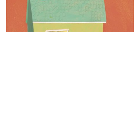
Barndommens nattbord: Intervju
med Rune Belsvik