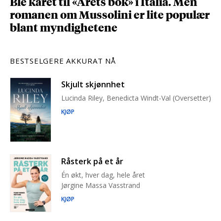
Ble kåret til «Årets bok» i Italia. Men
romanen om Mussolini er lite populær
blant myndighetene
BESTSELGERE AKKURAT NÅ
Skjult skjønnhet
Lucinda Riley, Benedicta Windt-Val (Oversetter)
KJØP
Råsterk på et år
Én økt, hver dag, hele året
Jørgine Massa Vasstrand
KJØP