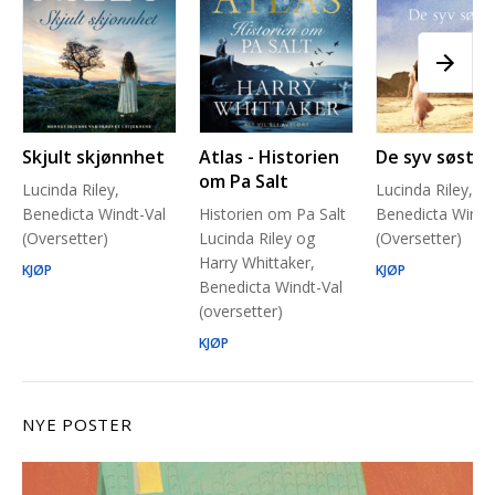
Skjult skjønnhet
Atlas - Historien
De syv søstre
om Pa Salt
Lucinda Riley,
Lucinda Riley,
Benedicta Windt-Val
Historien om Pa Salt
Benedicta Windt
(Oversetter)
Lucinda Riley og
(Oversetter)
Harry Whittaker,
KJØP
KJØP
Benedicta Windt-Val
(oversetter)
KJØP
NYE POSTER