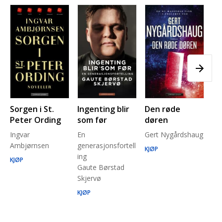
Sorgen i St.
Ingenting blir
Den røde
Pl
Peter Ording
som før
døren
Pe
Ingvar
En
Gert Nygårdshaug
for
Ambjørnsen
generasjonsfortell
un
KJØP
ing
Ma
KJØP
Gaute Børstad
Be
Skjervø
Stå
Run
KJØP
KJ