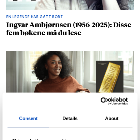
EN LEGENDE HAR GÅTT BORT
Ingvar Ambjørnsen (1956-2025): Disse
fem bøkene må du lese
Consent
Details
About
BRITISK STJERNESKUDD
Kåret til en av Storbritannias beste
unge forfattere: – Fantastisk å høre