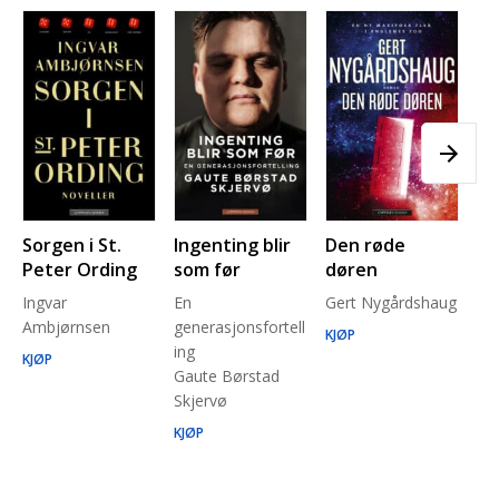
Sorgen i St.
Ingenting blir
Den røde
Pl
Peter Ording
som før
døren
Pe
Ingvar
En
Gert Nygårdshaug
for
Ambjørnsen
generasjonsfortell
un
KJØP
ing
Ma
KJØP
Gaute Børstad
Be
Skjervø
Stå
Run
KJØP
KJ