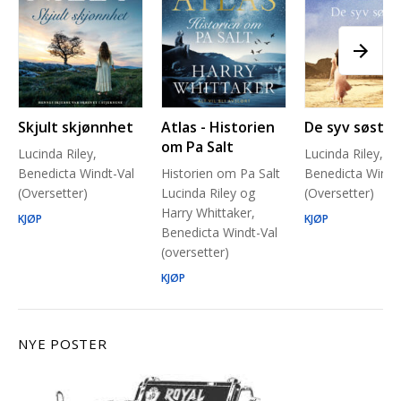
Skjult skjønnhet
Atlas - Historien
De syv søstre
om Pa Salt
Lucinda Riley,
Lucinda Riley,
Benedicta Windt-Val
Historien om Pa Salt
Benedicta Windt
(Oversetter)
Lucinda Riley og
(Oversetter)
Harry Whittaker,
KJØP
KJØP
Benedicta Windt-Val
(oversetter)
KJØP
NYE POSTER