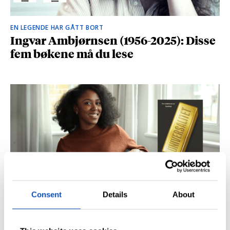
EN LEGENDE HAR GÅTT BORT
Ingvar Ambjørnsen (1956-2025): Disse
fem bøkene må du lese
Consent
Details
About
BRITISK STJERNESKUDD
Kåret til en av Storbritannias beste
unge forfattere: – Fantastisk å høre