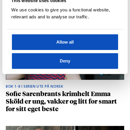
This website uses cookies
hvilke deler som fikk folk til å le høyt
We use cookies to give you a functional website,
relevant ads and to analyse our traffic.
Allow all
Deny
BOK 1-8 I SERIEN UTE PÅ NORSK
Sofie Sarenbrants krimhelt Emma
Sköld er ung, vakker og litt for smart
for sitt eget beste