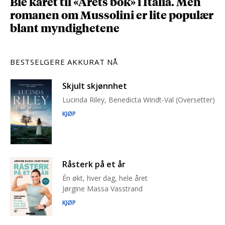
Ble kåret til «Årets bok» i Italia. Men
romanen om Mussolini er lite populær
blant myndighetene
BESTSELGERE AKKURAT NÅ
Skjult skjønnhet
Lucinda Riley, Benedicta Windt-Val (Oversetter)
KJØP
Råsterk på et år
Én økt, hver dag, hele året
Jørgine Massa Vasstrand
KJØP