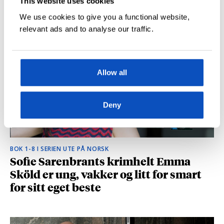
This website uses cookies
hvilke deler som fikk folk til å le høyt
We use cookies to give you a functional website,
relevant ads and to analyse our traffic.
Allow all
Deny
BOK 1-8 I SERIEN UTE PÅ NORSK
Sofie Sarenbrants krimhelt Emma
Sköld er ung, vakker og litt for smart
for sitt eget beste