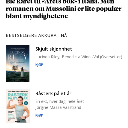
Ble kåret til «Årets bok» i Italia. Men
romanen om Mussolini er lite populær
blant myndighetene
BESTSELGERE AKKURAT NÅ
Skjult skjønnhet
Lucinda Riley, Benedicta Windt-Val (Oversetter)
KJØP
Råsterk på et år
Én økt, hver dag, hele året
Jørgine Massa Vasstrand
KJØP