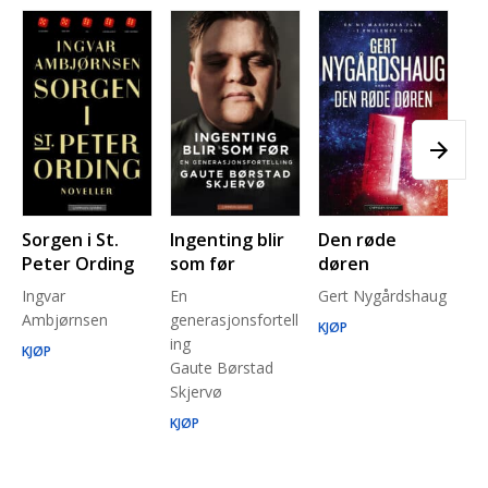
Sorgen i St.
Ingenting blir
Den røde
Pl
Peter Ording
som før
døren
Pe
Ingvar
En
Gert Nygårdshaug
for
Ambjørnsen
generasjonsfortell
un
KJØP
ing
Ma
KJØP
Gaute Børstad
Be
Skjervø
Stå
Run
KJØP
KJ