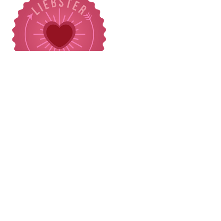
Meine liebster, endelig kommer det et
svar