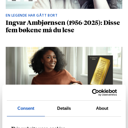
EN LEGENDE HAR GÅTT BORT
Ingvar Ambjørnsen (1956-2025): Disse
fem bøkene må du lese
Consent
Details
About
BRITISK STJERNESKUDD
Kåret til en av Storbritannias beste
unge forfattere: – Fantastisk å høre