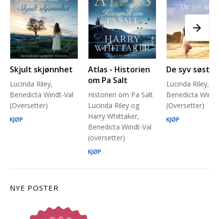
Skjult skjønnhet
Atlas - Historien
De syv søstre
om Pa Salt
Lucinda Riley,
Lucinda Riley,
Benedicta Windt-Val
Historien om Pa Salt
Benedicta Windt
(Oversetter)
Lucinda Riley og
(Oversetter)
Harry Whittaker,
KJØP
KJØP
Benedicta Windt-Val
(oversetter)
KJØP
NYE POSTER