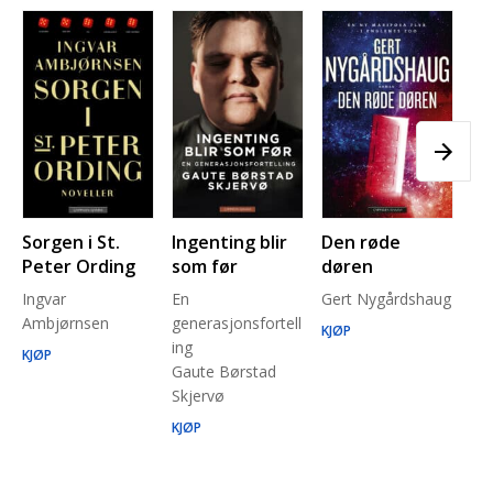
Sorgen i St.
Ingenting blir
Den røde
Pl
Peter Ording
som før
døren
Pe
Ingvar
En
Gert Nygårdshaug
for
Ambjørnsen
generasjonsfortell
un
KJØP
ing
Ma
KJØP
Gaute Børstad
Be
Skjervø
Stå
Run
KJØP
KJ