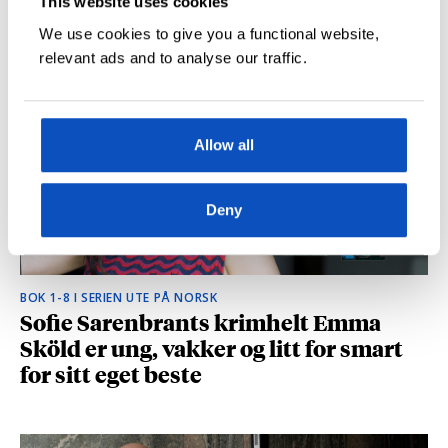
This website uses cookies
hvilke deler som fikk folk til å le høyt
We use cookies to give you a functional website,
relevant ads and to analyse our traffic.
Allow all
Deny
BOK 1-8 I SERIEN UTE PÅ NORSK
Sofie Sarenbrants krimhelt Emma
Sköld er ung, vakker og litt for smart
for sitt eget beste