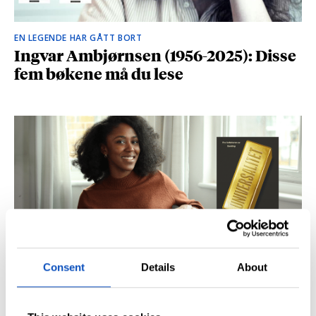
EN LEGENDE HAR GÅTT BORT
Ingvar Ambjørnsen (1956-2025): Disse
fem bøkene må du lese
Consent
Details
About
BRITISK STJERNESKUDD
Kåret til en av Storbritannias beste
unge forfattere: – Fantastisk å høre