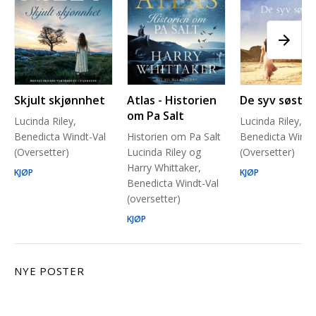
Skjult skjønnhet
Atlas - Historien
De syv søstre
om Pa Salt
Lucinda Riley,
Lucinda Riley,
Benedicta Windt-Val
Historien om Pa Salt
Benedicta Windt
(Oversetter)
Lucinda Riley og
(Oversetter)
Harry Whittaker,
KJØP
KJØP
Benedicta Windt-Val
(oversetter)
KJØP
NYE POSTER