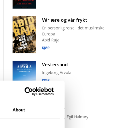
Vår ære og vår frykt
En personlig reise i det muslimske
Europa
Abid Raja
KJØP
Vestersand
Ingeborg Arvola
KJØP
Trist tiger
About
Neige Sinno, Egil Halmøy
(oversetter)