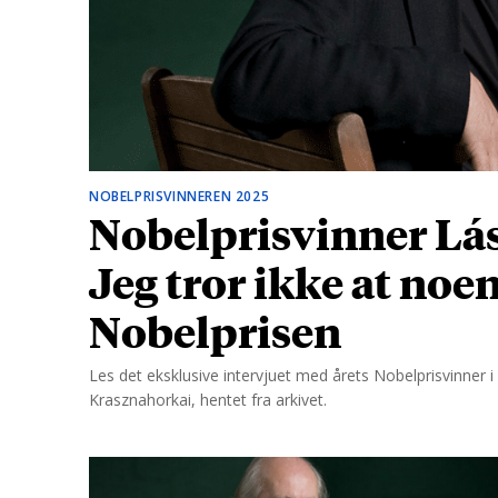
d
NOBELPRISVINNEREN 2025
Nobelprisvinner Lás
Jeg tror ikke at noe
Nobelprisen
Les det eksklusive intervjuet med årets Nobelprisvinner i l
Krasznahorkai, hentet fra arkivet.