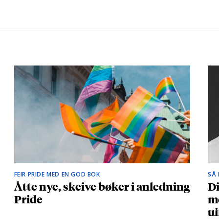
FEIR PRIDE MED EN GOD BOK
SÅ
Åtte nye, skeive bøker i anledning
Di
Pride
me
ui