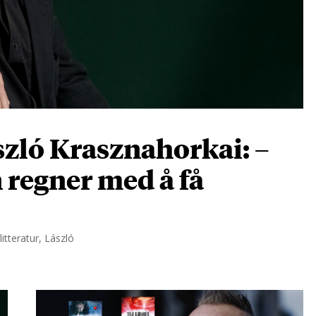
zló Krasznahorkai: –
n regner med å få
itteratur, László