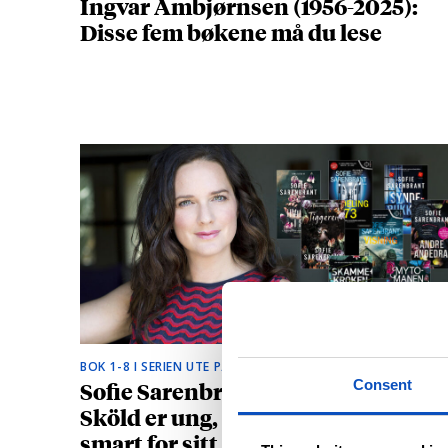
Ingvar Ambjørnsen (1956-2025):
Disse fem bøkene må du lese
BOK 1-8 I SERIEN UTE PÅ NORSK
Sofie Sarenbrants krimhelt Emma
Consent
Sköld er ung, vakker og litt for
smart for sitt eget beste