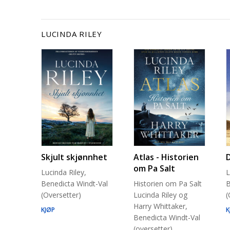
LUCINDA RILEY
Skjult skjønnhet
Atlas - Historien
om Pa Salt
Lucinda Riley,
L
Benedicta Windt-Val
Historien om Pa Salt
B
(Oversetter)
Lucinda Riley og
(
Harry Whittaker,
KJØP
K
Benedicta Windt-Val
(oversetter)