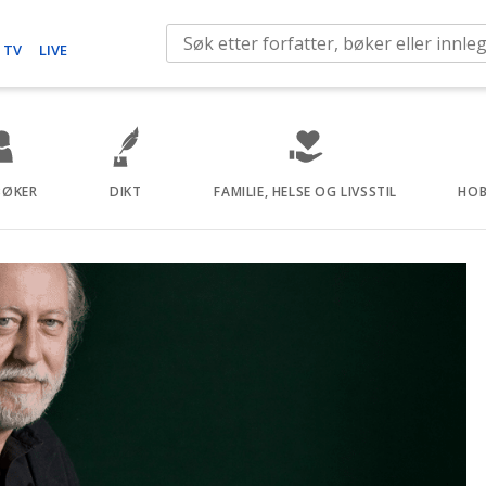
S
 TV
LIVE
e
a
r
c
h
BØKER
DIKT
FAMILIE, HELSE OG LIVSSTIL
HOB
f
o
r
: