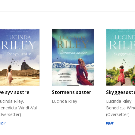
De syv søstre
Stormens søster
Skyggesøst
ucinda Riley,
Lucinda Riley
Lucinda Riley,
enedicta Windt-Val
Benedicta Wind
Oversetter)
(Oversetter)
JØP
KJØP