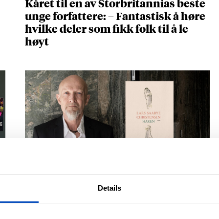
Kåret til en av Storbritannias beste
unge forfattere: – Fantastisk å høre
hvilke deler som fikk folk til å le
høyt
NOVELLESAMLINGEN BEGEISTRER
Lars Saabye Christensens «Haren»
Details
er full av setninger du vil spare på