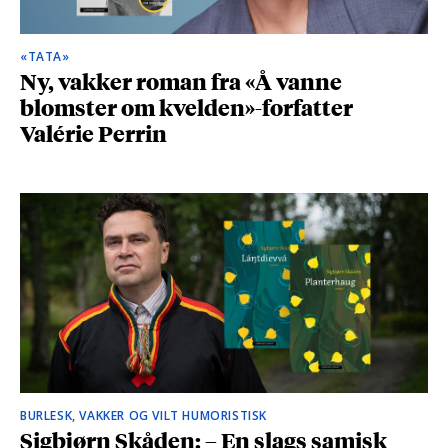
«TATA»
Ny, vakker roman fra «Å vanne
blomster om kvelden»-forfatter
Valérie Perrin
BURLESK, VAKKER OG VILT HUMORISTISK
Sigbjørn Skåden: – En slags samisk