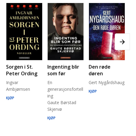
Sorgen i St.
Ingenting blir
Den røde
Pl
Peter Ording
som før
døren
Pe
Ingvar
En
Gert Nygårdshaug
for
Ambjørnsen
generasjonsfortell
un
KJØP
ing
Ma
KJØP
Gaute Børstad
Be
Skjervø
Stå
Run
KJØP
KJ