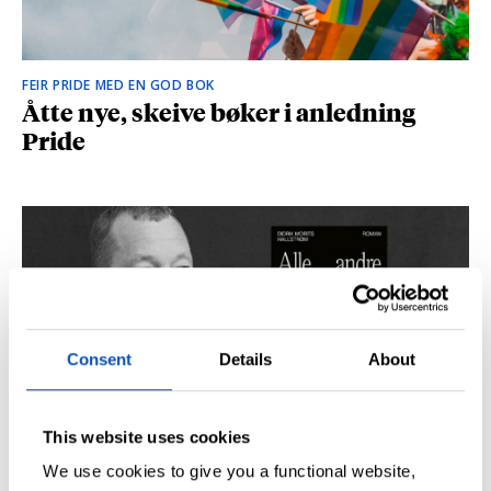
FEIR PRIDE MED EN GOD BOK
Åtte nye, skeive bøker i anledning
Pride
Consent
Details
About
This website uses cookies
SÅ DU NRK-DOKUMENTAREN «AGENTEN»?
Didrik M. Hallstrøm: – Alt det med CIA
We use cookies to give you a functional website,