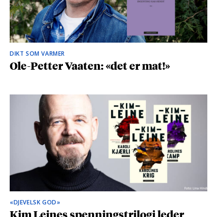
DIKT SOM VARMER
Ole-Petter Vaaten: «det er mat!»
«DJEVELSK GOD»
Kim Leines spenningstrilogi leder