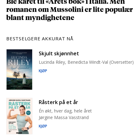
Ble kåret til «Årets bok» i Italia. Men
romanen om Mussolini er lite populær
blant myndighetene
BESTSELGERE AKKURAT NÅ
Skjult skjønnhet
Lucinda Riley, Benedicta Windt-Val (Oversetter)
KJØP
Råsterk på et år
Én økt, hver dag, hele året
Jørgine Massa Vasstrand
KJØP