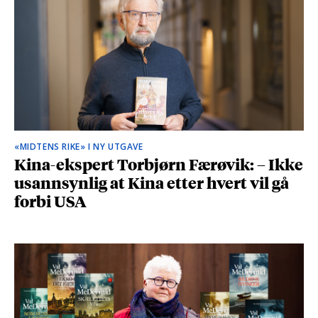
«MIDTENS RIKE» I NY UTGAVE
Kina-ekspert Torbjørn Færøvik: – Ikke
usannsynlig at Kina etter hvert vil gå
forbi USA