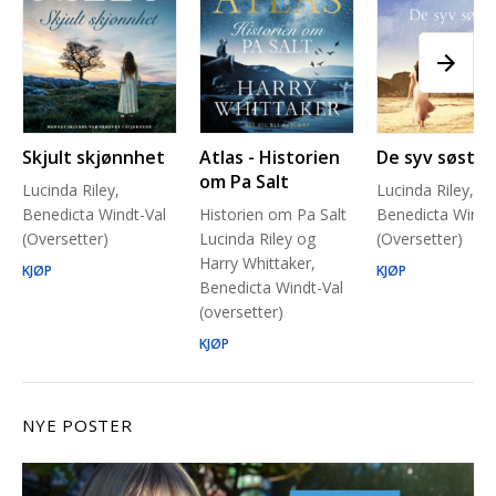
Skjult skjønnhet
Atlas - Historien
De syv søstre
om Pa Salt
Lucinda Riley,
Lucinda Riley,
Benedicta Windt-Val
Historien om Pa Salt
Benedicta Windt
(Oversetter)
Lucinda Riley og
(Oversetter)
Harry Whittaker,
KJØP
KJØP
Benedicta Windt-Val
(oversetter)
KJØP
NYE POSTER