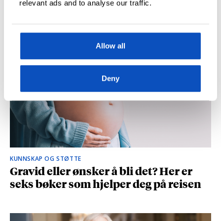
relevant ads and to analyse our traffic.
og spionasje ble helt uinteressant i
romanen
Allow all
Deny
KUNNSKAP OG STØTTE
Gravid eller ønsker å bli det? Her er
seks bøker som hjelper deg på reisen