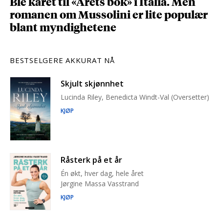
Ble kåret til «Årets bok» i Italia. Men
romanen om Mussolini er lite populær
blant myndighetene
BESTSELGERE AKKURAT NÅ
Skjult skjønnhet
Lucinda Riley, Benedicta Windt-Val (Oversetter)
KJØP
Råsterk på et år
Én økt, hver dag, hele året
Jørgine Massa Vasstrand
KJØP