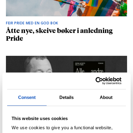
FEIR PRIDE MED EN GOD BOK
Åtte nye, skeive bøker i anledning
Pride
Consent
Details
About
This website uses cookies
SÅ DU NRK-DOKUMENTAREN «AGENTEN»?
Didrik M. Hallstrøm: – Alt det med CIA
We use cookies to give you a functional website,