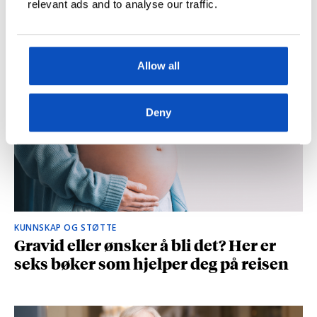
relevant ads and to analyse our traffic.
og spionasje ble helt uinteressant i
romanen
Allow all
Deny
KUNNSKAP OG STØTTE
Gravid eller ønsker å bli det? Her er
seks bøker som hjelper deg på reisen