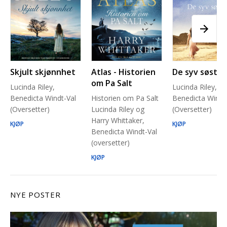
Skjult skjønnhet
Atlas - Historien
De syv søstre
om Pa Salt
Lucinda Riley,
Lucinda Riley,
Benedicta Windt-Val
Historien om Pa Salt
Benedicta Windt
(Oversetter)
Lucinda Riley og
(Oversetter)
Harry Whittaker,
KJØP
KJØP
Benedicta Windt-Val
(oversetter)
KJØP
NYE POSTER