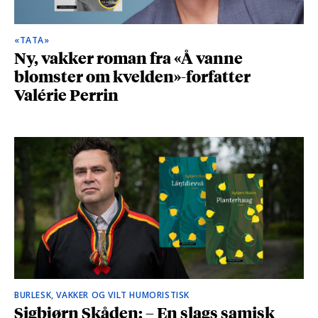
«TATA»
Ny, vakker roman fra «Å vanne
blomster om kvelden»-forfatter
Valérie Perrin
BURLESK, VAKKER OG VILT HUMORISTISK
Sigbjørn Skåden: – En slags samisk