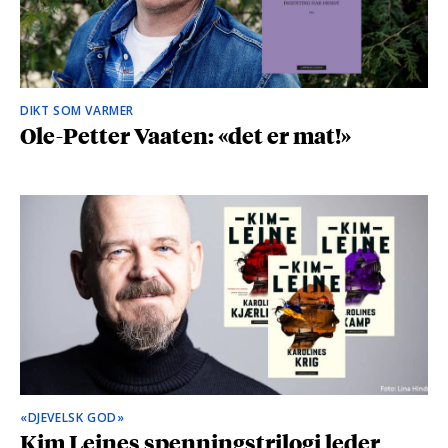
DIKT SOM VARMER
Ole-Petter Vaaten: «det er mat!»
«DJEVELSK GOD»
Kim Leines spenningstrilogi leder