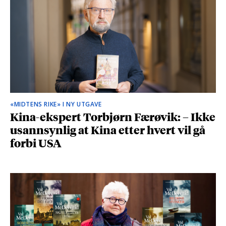
«MIDTENS RIKE» I NY UTGAVE
Kina-ekspert Torbjørn Færøvik: – Ikke
usannsynlig at Kina etter hvert vil gå
forbi USA