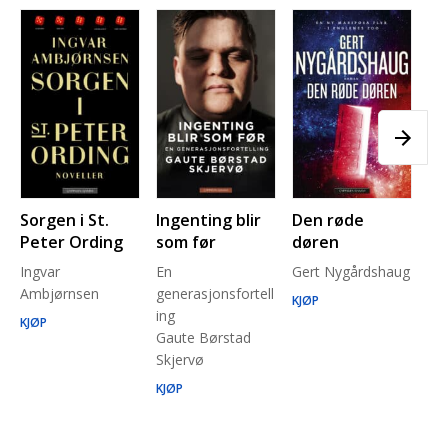
Sorgen i St.
Ingenting blir
Den røde
Pl
Peter Ording
som før
døren
Pe
Ingvar
En
Gert Nygårdshaug
for
Ambjørnsen
generasjonsfortell
un
KJØP
ing
Ma
KJØP
Gaute Børstad
Be
Skjervø
Stå
Run
KJØP
KJ