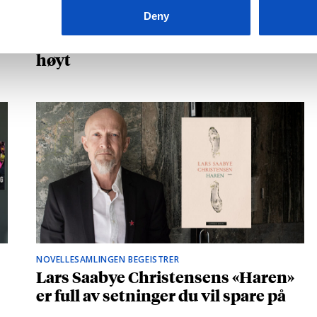
Kåret til en av Storbritannias beste
Deny
unge forfattere: – Fantastisk å høre
hvilke deler som fikk folk til å le
høyt
NOVELLESAMLINGEN BEGEISTRER
Lars Saabye Christensens «Haren»
er full av setninger du vil spare på