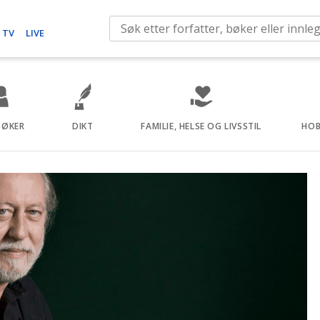
S
 TV
LIVE
e
a
r
c
h
BØKER
DIKT
FAMILIE, HELSE OG LIVSSTIL
HOB
f
o
r
: