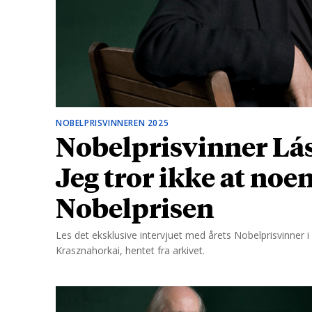
d
NOBELPRISVINNEREN 2025
Nobelprisvinner Lás
Jeg tror ikke at noe
Nobelprisen
Les det eksklusive intervjuet med årets Nobelprisvinner i l
Krasznahorkai, hentet fra arkivet.