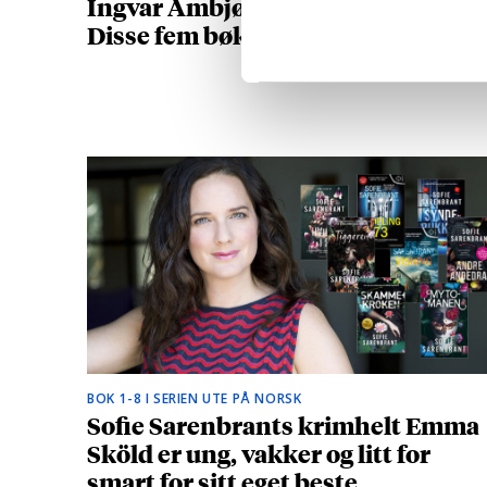
Ingvar Ambjørnsen (1956-2025):
Disse fem bøkene må du lese
BOK 1-8 I SERIEN UTE PÅ NORSK
Sofie Sarenbrants krimhelt Emma
Sköld er ung, vakker og litt for
smart for sitt eget beste