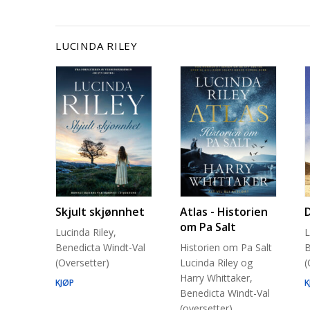
LUCINDA RILEY
Skjult skjønnhet
Atlas - Historien
om Pa Salt
Lucinda Riley,
L
Benedicta Windt-Val
Historien om Pa Salt
B
(Oversetter)
Lucinda Riley og
(
Harry Whittaker,
KJØP
K
Benedicta Windt-Val
(oversetter)