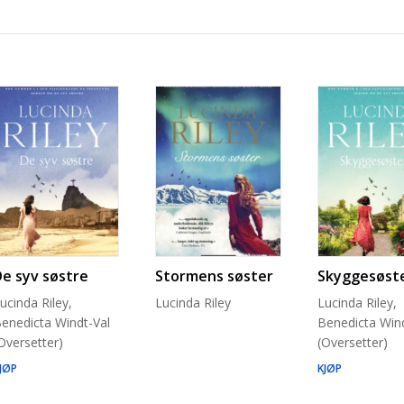
De syv søstre
Stormens søster
Skyggesøst
ucinda Riley,
Lucinda Riley
Lucinda Riley,
enedicta Windt-Val
Benedicta Wind
Oversetter)
(Oversetter)
JØP
KJØP