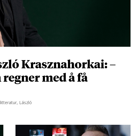
zló Krasznahorkai: –
n regner med å få
itteratur, László