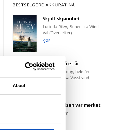
BESTSELGERE AKKURAT NÅ
Skjult skjønnhet
Lucinda Riley, Benedicta Windt-
Val (Oversetter)
KJØP
Råsterk på et år
Én økt, hver dag, hele året
Jørgine Massa Vasstrand
About
KJØP
I begynnelsen var mørket
Karin Fossum
KJØP