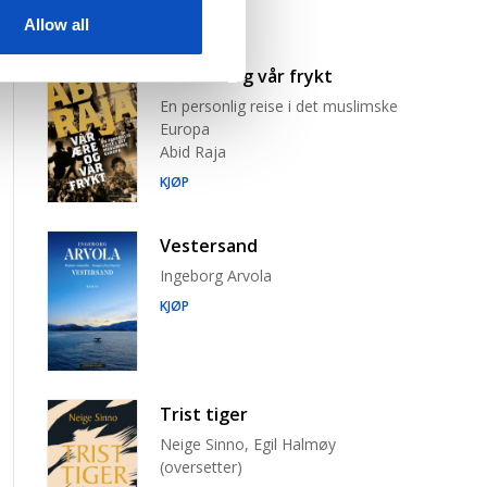
Allow all
Vår ære og vår frykt
En personlig reise i det muslimske
Europa
Abid Raja
KJØP
Vestersand
Ingeborg Arvola
KJØP
Trist tiger
Neige Sinno, Egil Halmøy
(oversetter)