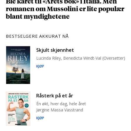
Ble kåret til «Årets bok» i Italia. Men
romanen om Mussolini er lite populær
blant myndighetene
BESTSELGERE AKKURAT NÅ
Skjult skjønnhet
Lucinda Riley, Benedicta Windt-Val (Oversetter)
KJØP
Råsterk på et år
Én økt, hver dag, hele året
Jørgine Massa Vasstrand
KJØP