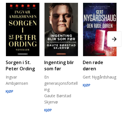
Sorgen i St.
Ingenting blir
Den røde
Pl
Peter Ording
som før
døren
Pe
Ingvar
En
Gert Nygårdshaug
for
Ambjørnsen
generasjonsfortell
un
KJØP
ing
Ma
KJØP
Gaute Børstad
Be
Skjervø
Stå
Run
KJØP
KJ