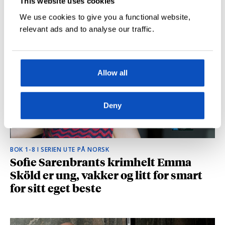
This website uses cookies
hvilke deler som fikk folk til å le høyt
We use cookies to give you a functional website,
relevant ads and to analyse our traffic.
Allow all
Deny
BOK 1-8 I SERIEN UTE PÅ NORSK
Sofie Sarenbrants krimhelt Emma
Sköld er ung, vakker og litt for smart
for sitt eget beste