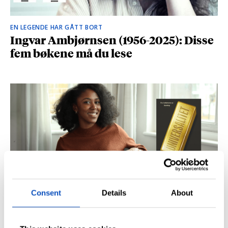
EN LEGENDE HAR GÅTT BORT
Ingvar Ambjørnsen (1956-2025): Disse
fem bøkene må du lese
Consent
Details
About
BRITISK STJERNESKUDD
Kåret til en av Storbritannias beste
unge forfattere: – Fantastisk å høre