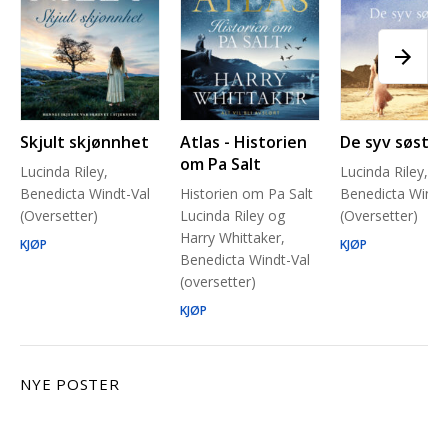
Skjult skjønnhet
Atlas - Historien
De syv søstre
om Pa Salt
Lucinda Riley,
Lucinda Riley,
Benedicta Windt-Val
Historien om Pa Salt
Benedicta Windt
(Oversetter)
Lucinda Riley og
(Oversetter)
Harry Whittaker,
KJØP
KJØP
Benedicta Windt-Val
(oversetter)
KJØP
NYE POSTER