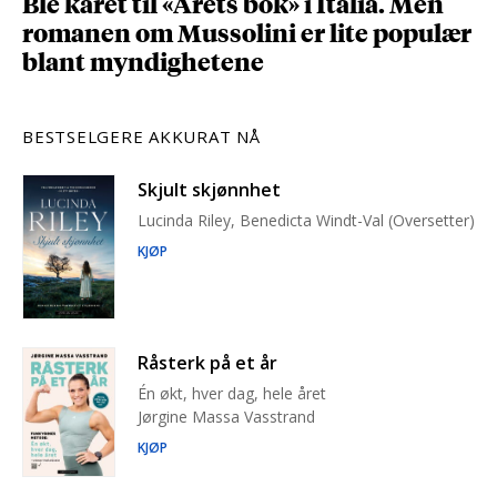
Ble kåret til «Årets bok» i Italia. Men
romanen om Mussolini er lite populær
blant myndighetene
BESTSELGERE AKKURAT NÅ
Skjult skjønnhet
Lucinda Riley, Benedicta Windt-Val (Oversetter)
KJØP
Råsterk på et år
Én økt, hver dag, hele året
Jørgine Massa Vasstrand
KJØP