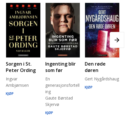
Sorgen i St.
Ingenting blir
Den røde
Pl
Peter Ording
som før
døren
Pe
Ingvar
En
Gert Nygårdshaug
for
Ambjørnsen
generasjonsfortell
un
KJØP
ing
Ma
KJØP
Gaute Børstad
Be
Skjervø
Stå
Run
KJØP
KJ