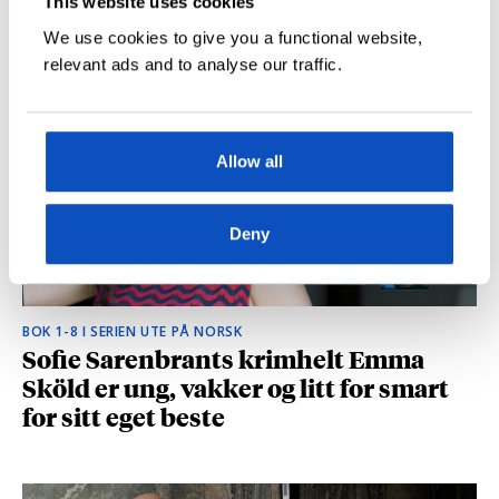
This website uses cookies
hvilke deler som fikk folk til å le høyt
We use cookies to give you a functional website,
relevant ads and to analyse our traffic.
Allow all
Deny
BOK 1-8 I SERIEN UTE PÅ NORSK
Sofie Sarenbrants krimhelt Emma
Sköld er ung, vakker og litt for smart
for sitt eget beste