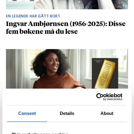
EN LEGENDE HAR GÅTT BORT
Ingvar Ambjørnsen (1956-2025): Disse
fem bøkene må du lese
Consent
Details
About
BRITISK STJERNESKUDD
Kåret til en av Storbritannias beste
unge forfattere: – Fantastisk å høre