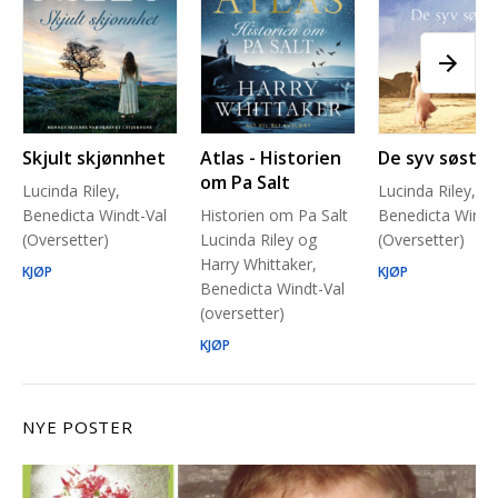
Skjult skjønnhet
Atlas - Historien
De syv søstre
om Pa Salt
Lucinda Riley,
Lucinda Riley,
Benedicta Windt-Val
Historien om Pa Salt
Benedicta Windt
(Oversetter)
Lucinda Riley og
(Oversetter)
Harry Whittaker,
KJØP
KJØP
Benedicta Windt-Val
(oversetter)
KJØP
NYE POSTER