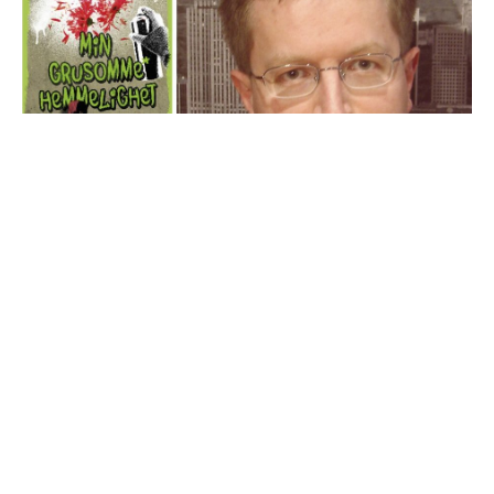
Kirsebærsne og eksploderende
blomster. Min grusomme
hemmelighet.