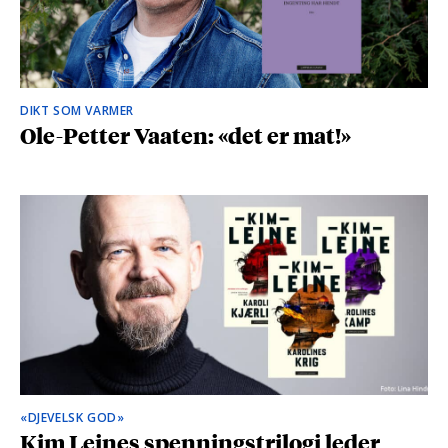
DIKT SOM VARMER
Ole-Petter Vaaten: «det er mat!»
«DJEVELSK GOD»
Kim Leines spenningstrilogi leder