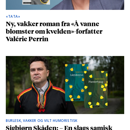
«TATA»
Ny, vakker roman fra «Å vanne
blomster om kvelden»-forfatter
Valérie Perrin
BURLESK, VAKKER OG VILT HUMORISTISK
Sigbjørn Skåden: – En slags samisk