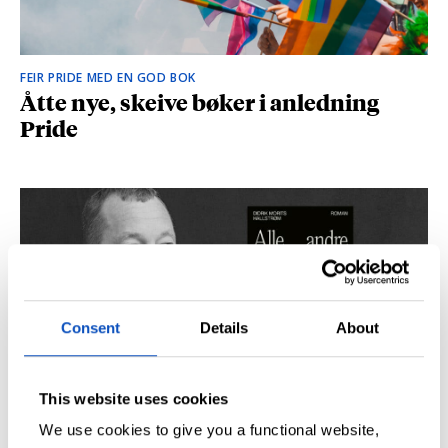
FEIR PRIDE MED EN GOD BOK
Åtte nye, skeive bøker i anledning
Pride
Consent
Details
About
This website uses cookies
SÅ DU NRK-DOKUMENTAREN «AGENTEN»?
Didrik M. Hallstrøm: – Alt det med CIA
We use cookies to give you a functional website,