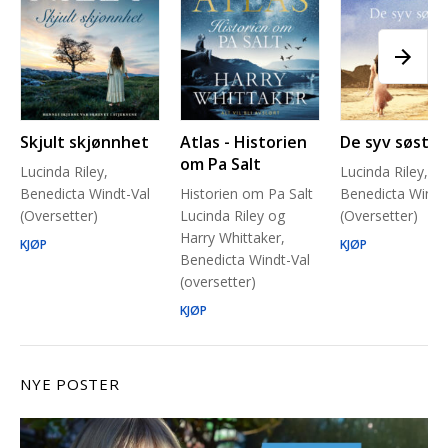
Skjult skjønnhet
Atlas - Historien
De syv søstre
om Pa Salt
Lucinda Riley,
Lucinda Riley,
Benedicta Windt-Val
Historien om Pa Salt
Benedicta Windt
(Oversetter)
Lucinda Riley og
(Oversetter)
Harry Whittaker,
KJØP
KJØP
Benedicta Windt-Val
(oversetter)
KJØP
NYE POSTER