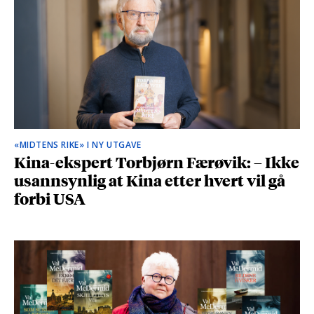
«MIDTENS RIKE» I NY UTGAVE
Kina-ekspert Torbjørn Færøvik: – Ikke
usannsynlig at Kina etter hvert vil gå
forbi USA