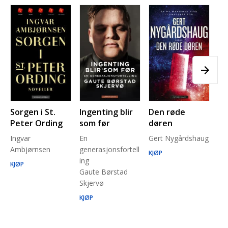
Sorgen i St.
Ingenting blir
Den røde
Pl
Peter Ording
som før
døren
Pe
Ingvar
En
Gert Nygårdshaug
for
Ambjørnsen
generasjonsfortell
un
KJØP
ing
Ma
KJØP
Gaute Børstad
Be
Skjervø
Stå
Run
KJØP
KJ