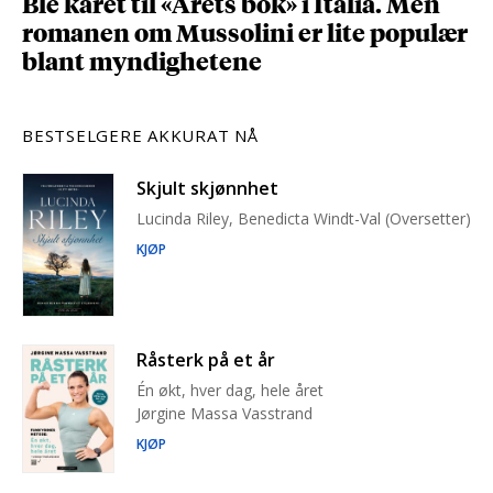
Ble kåret til «Årets bok» i Italia. Men
romanen om Mussolini er lite populær
blant myndighetene
BESTSELGERE AKKURAT NÅ
Skjult skjønnhet
Lucinda Riley, Benedicta Windt-Val (Oversetter)
KJØP
Råsterk på et år
Én økt, hver dag, hele året
Jørgine Massa Vasstrand
KJØP