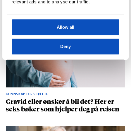
relevant ads and to analyse our traffic.
og spionasje ble helt uinteressant i
romanen
Allow all
Deny
KUNNSKAP OG STØTTE
Gravid eller ønsker å bli det? Her er
seks bøker som hjelper deg på reisen