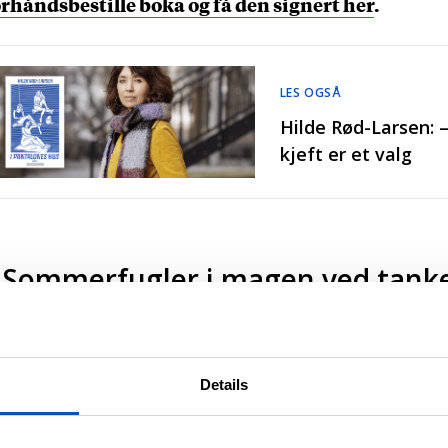
orhåndsbestille boka og få den signert her
.
LES OGSÅ
Hilde Rød-Larsen: 
kjeft er et valg
 Sommerfugler i magen ved tank
østen
 Hei, Hilde! Tre ting som er sommer for deg?
Details
Saltvann, planløse dager, og
ommerfugler i magen ved tanken på