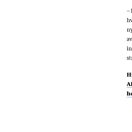
– 
hv
ny
av
in
st
H
A
h