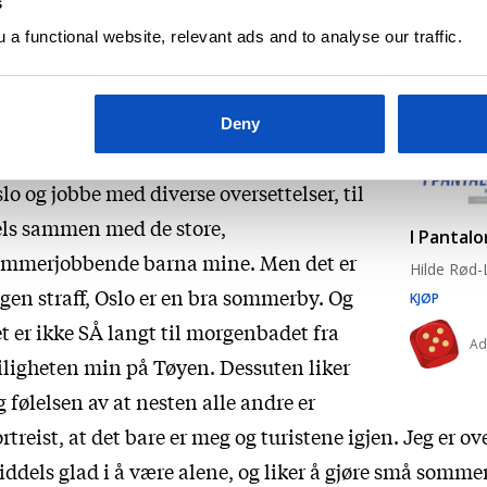
s
sten som venter i den andre enden.
a functional website, relevant ads and to analyse our traffic.
 Hvor finner vi deg i sommer?
Deny
I sommer skal jeg bare være hjemme i
lo og jobbe med diverse oversettelser, til
els sammen med de store,
I Pantal
ommerjobbende barna mine. Men det er
Hilde Rød-
gen straff, Oslo er en bra sommerby. Og
KJØP
t er ikke SÅ langt til morgenbadet fra
Ad
iligheten min på Tøyen. Dessuten liker
g følelsen av at nesten alle andre er
rtreist, at det bare er meg og turistene igjen. Jeg er ov
ddels glad i å være alene, og liker å gjøre små sommer