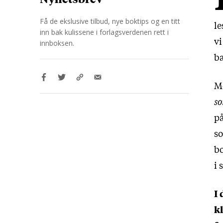
Få de ekslusive tilbud, nye boktips og en titt
le
inn bak kulissene i forlagsverdenen rett i
vi
innboksen.
b
Me
s
på
so
b
i 
I
k