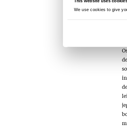
This website uses cookie
hø
We use cookies to give you 
–
– 
Os
d
s
in
de
le
je
bo
mi