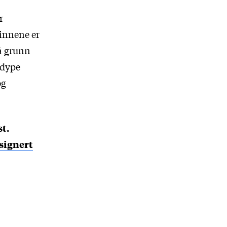
r
innene er
på grunn
 dype
og
t.
 signert