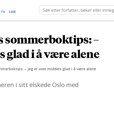
S
 TV
LIVE
e
a
r
s sommerboktips: –
c
h
s glad i å være alene
f
o
r
merboktips: – Jeg er over middels glad i å være alene
:
eren i sitt elskede Oslo med