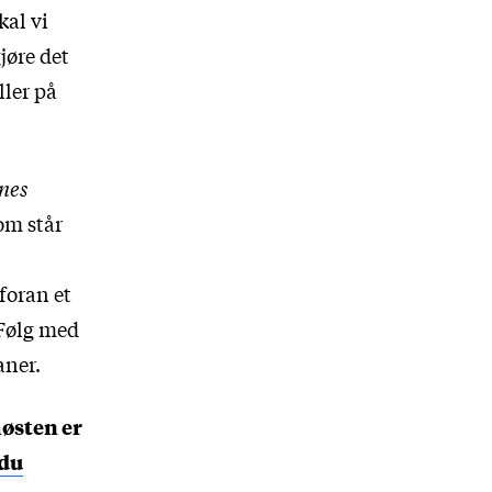
kal vi
gjøre det
ller på
nes
om står
foran et
Følg med
aner.
høsten er
 du