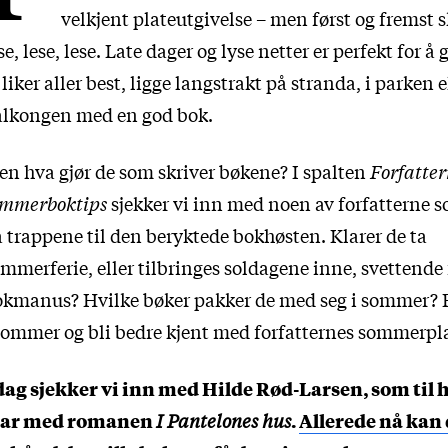
velkjent plateutgivelse – men først og fremst s
se, lese, lese. Late dager og lyse netter er perfekt for å 
 liker aller best, ligge langstrakt på stranda, i parken e
alkongen med en god bok.
n hva gjør de som skriver bøkene? I spalten
Forfatter
ommerboktips
sjekker vi inn med noen av forfatterne s
 trappene til den beryktede bokhøsten. Klarer de ta
mmerferie, eller tilbringes soldagene inne, svettende 
okmanus? Hvilke bøker pakker de med seg i sommer? 
sommer og bli bedre kjent med forfatternes sommerpl
 dag sjekker vi inn med Hilde Rød-Larsen, som til 
lar med romanen
I Pantelones hus
.
Allerede nå kan