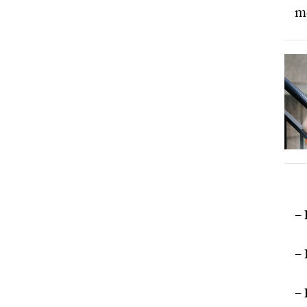
me
–
– 
–