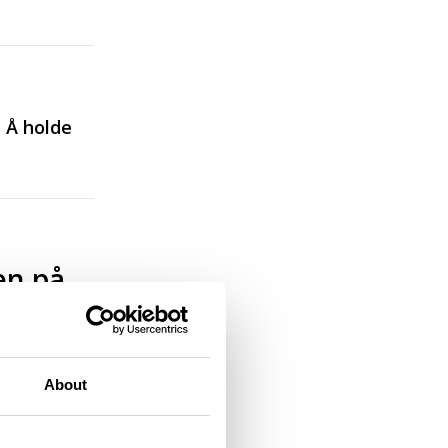
– Å holde
en på
About