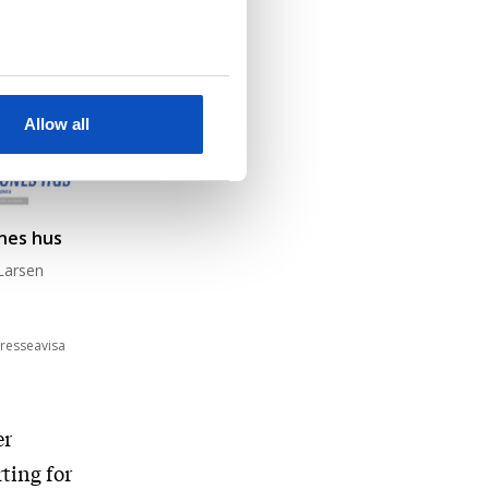
Allow all
ones hus
Larsen
resseavisa
er
ting for