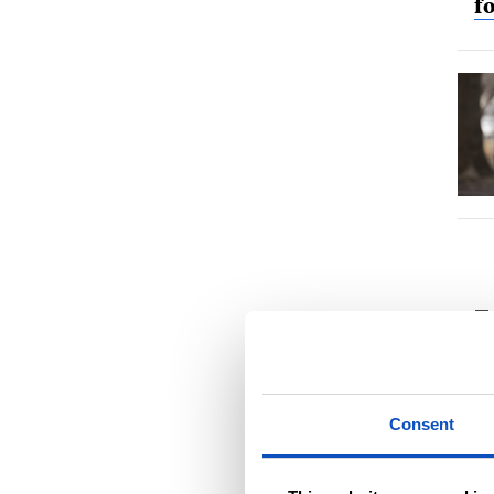
f
–
h
–
Consent
– 
s