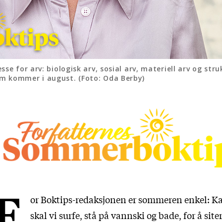
se for arv: biologisk arv, sosial arv, materiell arv og struk
om kommer i august. (Foto: Oda Berby)
F
or Boktips-redaksjonen er sommeren enkel: K
skal vi surfe, stå på vannski og bade, for å site