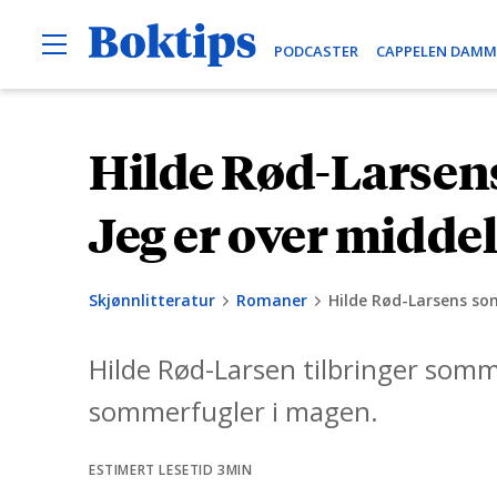
O
B
PODCASTER
CAPPELEN DAMM
p
e
o
n
k
M
e
t
Hilde Rød-Larsen
H
n
i
u
o
p
p
Jeg er over middel
s
p
t
Skjønnlitteratur
Romaner
Hilde Rød-Larsens som
i
l
Hilde Rød-Larsen tilbringer somm
i
n
sommerfugler i magen.
n
h
ESTIMERT LESETID 3MIN
o