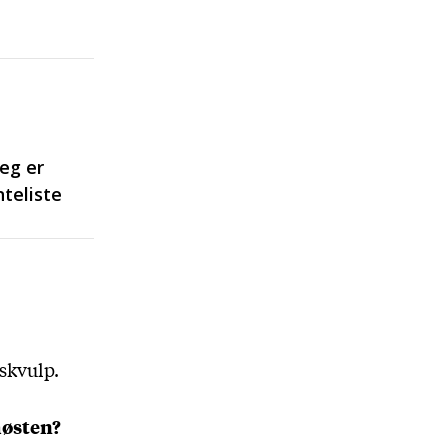
eg er
teliste
eskvulp.
høsten?