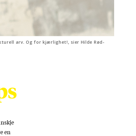
turell arv. Og for kjærlighet!, sier Hilde Rød-
anskje
re en