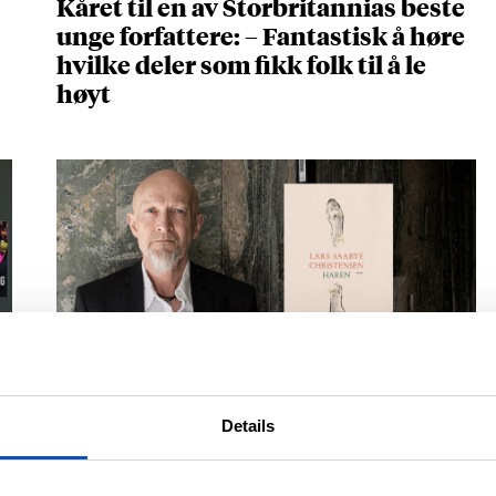
Kåret til en av Storbritannias beste
unge forfattere: – Fantastisk å høre
hvilke deler som fikk folk til å le
høyt
NOVELLESAMLINGEN BEGEISTRER
Lars Saabye Christensens «Haren»
Details
er full av setninger du vil spare på