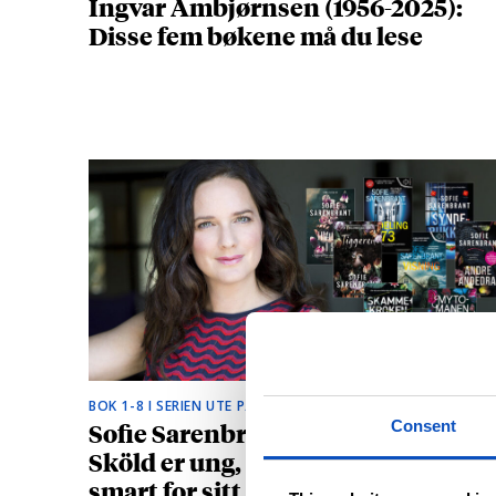
Ingvar Ambjørnsen (1956-2025):
Disse fem bøkene må du lese
BOK 1-8 I SERIEN UTE PÅ NORSK
Sofie Sarenbrants krimhelt Emma
Consent
Sköld er ung, vakker og litt for
smart for sitt eget beste