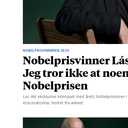
d
NOBELPRISVINNEREN 2025
Nobelprisvinner Lás
Jeg tror ikke at noe
Nobelprisen
Les det eksklusive intervjuet med årets Nobelprisvinner i l
Krasznahorkai, hentet fra arkivet.