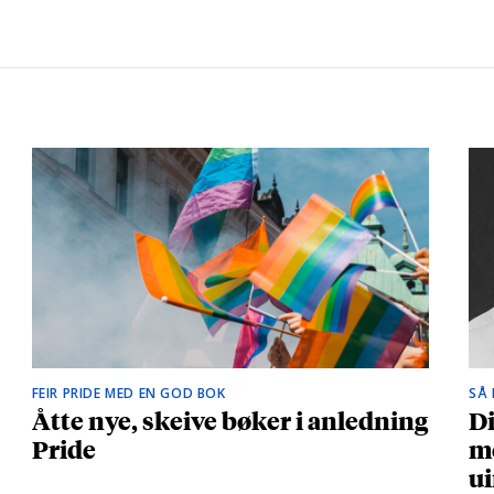
FEIR PRIDE MED EN GOD BOK
SÅ
Åtte nye, skeive bøker i anledning
Di
Pride
me
ui