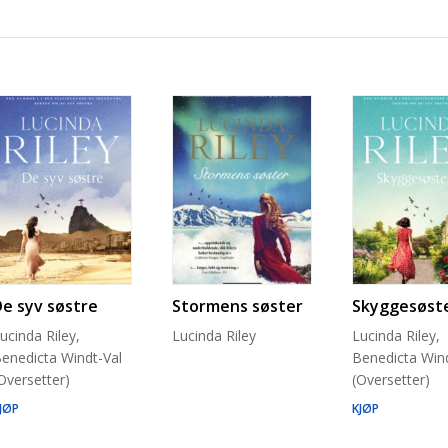
De syv søstre
Stormens søster
Skyggesøst
ucinda Riley,
Lucinda Riley
Lucinda Riley,
enedicta Windt-Val
Benedicta Wind
Oversetter)
(Oversetter)
JØP
KJØP