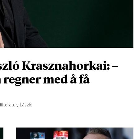
zló Krasznahorkai: –
n regner med å få
itteratur, László