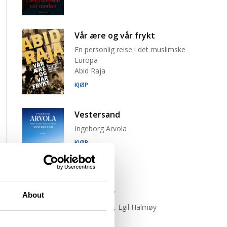
Vår ære og vår frykt
En personlig reise i det muslimske
Europa
Abid Raja
KJØP
Vestersand
Ingeborg Arvola
KJØP
Trist tiger
About
Neige Sinno, Egil Halmøy
(oversetter)