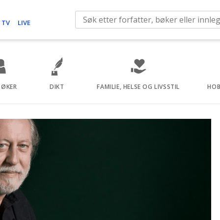
S
 TV
LIVE
e
a
r
c
h
BØKER
DIKT
FAMILIE, HELSE OG LIVSSTIL
HOB
f
o
r
: