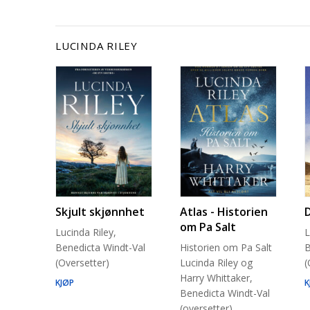
LUCINDA RILEY
Skjult skjønnhet
Atlas - Historien
om Pa Salt
Lucinda Riley,
L
Benedicta Windt-Val
Historien om Pa Salt
B
(Oversetter)
Lucinda Riley og
(
Harry Whittaker,
KJØP
K
Benedicta Windt-Val
(oversetter)