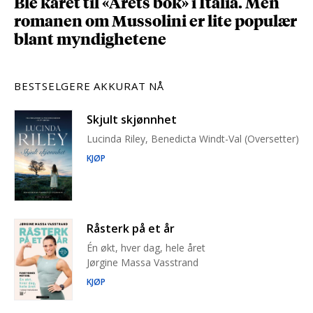
Ble kåret til «Årets bok» i Italia. Men
romanen om Mussolini er lite populær
blant myndighetene
BESTSELGERE AKKURAT NÅ
Skjult skjønnhet
Lucinda Riley, Benedicta Windt-Val (Oversetter)
KJØP
Råsterk på et år
Én økt, hver dag, hele året
Jørgine Massa Vasstrand
KJØP