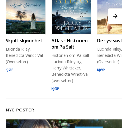
Skjult skjønnhet
Atlas - Historien
De syv søstre
om Pa Salt
Lucinda Riley,
Lucinda Riley,
Benedicta Windt-Val
Historien om Pa Salt
Benedicta Windt
(Oversetter)
Lucinda Riley og
(Oversetter)
Harry Whittaker,
KJØP
KJØP
Benedicta Windt-Val
(oversetter)
KJØP
NYE POSTER