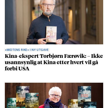
«MIDTENS RIKE» I NY UTGAVE
Kina-ekspert Torbjørn Færøvik: – Ikke
usannsynlig at Kina etter hvert vil gå
forbi USA