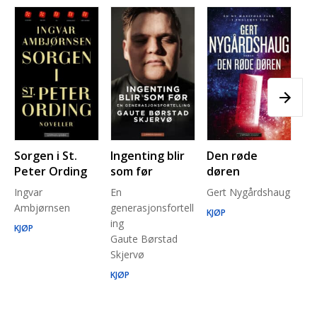
Sorgen i St.
Ingenting blir
Den røde
Pl
Peter Ording
som før
døren
Pe
Ingvar
En
Gert Nygårdshaug
for
Ambjørnsen
generasjonsfortell
un
KJØP
ing
Ma
KJØP
Gaute Børstad
Be
Skjervø
Stå
Run
KJØP
KJ