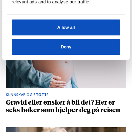
relevant ads and to analyse our traffic.
og spionasje ble helt uinteressant i
romanen
Allow all
Deny
KUNNSKAP OG STØTTE
Gravid eller ønsker å bli det? Her er
seks bøker som hjelper deg på reisen