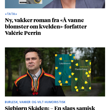
«TATA»
Ny, vakker roman fra «Å vanne
blomster om kvelden»-forfatter
Valérie Perrin
BURLESK, VAKKER OG VILT HUMORISTISK
Sigbjørn Skåden: – En slags samisk