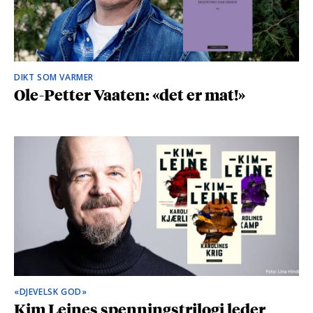
DIKT SOM VARMER
Ole-Petter Vaaten: «det er mat!»
«DJEVELSK GOD»
Kim Leines spenningstrilogi leder