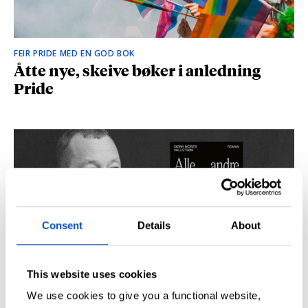
FEIR PRIDE MED EN GOD BOK
Åtte nye, skeive bøker i anledning
Pride
Consent
Details
About
This website uses cookies
SÅ DU NRK-DOKUMENTAREN «AGENTEN»?
Didrik M. Hallstrøm: – Alt det med CIA
We use cookies to give you a functional website,