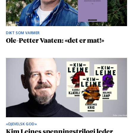
DIKT SOM VARMER
Ole-Petter Vaaten: «det er mat!»
«DJEVELSK GOD»
Kim Leines spenningstrilogi leder