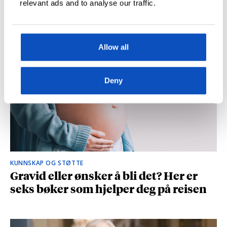
relevant ads and to analyse our traffic.
og spionasje ble helt uinteressant i
romanen
Allow all
Deny
KUNNSKAP OG STØTTE
Gravid eller ønsker å bli det? Her er
seks bøker som hjelper deg på reisen