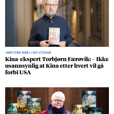
«MIDTENS RIKE» I NY UTGAVE
Kina-ekspert Torbjørn Færøvik: – Ikke
usannsynlig at Kina etter hvert vil gå
forbi USA