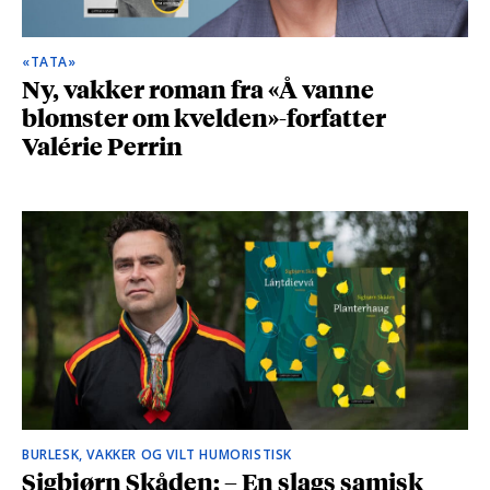
«TATA»
Ny, vakker roman fra «Å vanne
blomster om kvelden»-forfatter
Valérie Perrin
BURLESK, VAKKER OG VILT HUMORISTISK
Sigbjørn Skåden: – En slags samisk