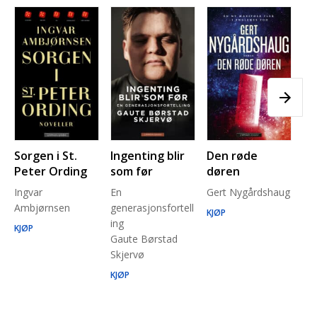
Sorgen i St.
Ingenting blir
Den røde
Pl
Peter Ording
som før
døren
Pe
Ingvar
En
Gert Nygårdshaug
for
Ambjørnsen
generasjonsfortell
un
KJØP
ing
Ma
KJØP
Gaute Børstad
Be
Skjervø
Stå
Run
KJØP
KJ