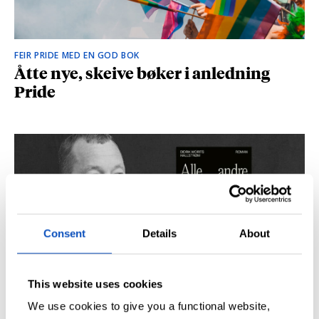
FEIR PRIDE MED EN GOD BOK
Åtte nye, skeive bøker i anledning
Pride
Consent
Details
About
This website uses cookies
SÅ DU NRK-DOKUMENTAREN «AGENTEN»?
Didrik M. Hallstrøm: – Alt det med CIA
We use cookies to give you a functional website,