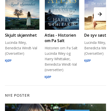
Skjult skjønnhet
Atlas - Historien
De syv søstre
om Pa Salt
Lucinda Riley,
Lucinda Riley,
Benedicta Windt-Val
Historien om Pa Salt
Benedicta Windt
(Oversetter)
Lucinda Riley og
(Oversetter)
Harry Whittaker,
KJØP
KJØP
Benedicta Windt-Val
(oversetter)
KJØP
NYE POSTER