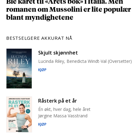
Ble kåret til «Årets bok» i Italia. Men
romanen om Mussolini er lite populær
blant myndighetene
BESTSELGERE AKKURAT NÅ
Skjult skjønnhet
Lucinda Riley, Benedicta Windt-Val (Oversetter)
KJØP
Råsterk på et år
Én økt, hver dag, hele året
Jørgine Massa Vasstrand
KJØP