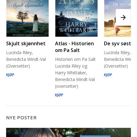
Skjult skjønnhet
Atlas - Historien
De syv søstre
om Pa Salt
Lucinda Riley,
Lucinda Riley,
Benedicta Windt-Val
Historien om Pa Salt
Benedicta Windt
(Oversetter)
Lucinda Riley og
(Oversetter)
Harry Whittaker,
KJØP
KJØP
Benedicta Windt-Val
(oversetter)
KJØP
NYE POSTER