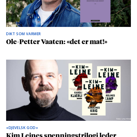
DIKT SOM VARMER
Ole-Petter Vaaten: «det er mat!»
«DJEVELSK GOD»
Kim Leines spenningstrilogi leder