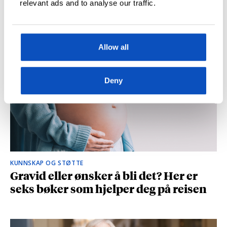
relevant ads and to analyse our traffic.
og spionasje ble helt uinteressant i
romanen
Allow all
Deny
KUNNSKAP OG STØTTE
Gravid eller ønsker å bli det? Her er
seks bøker som hjelper deg på reisen