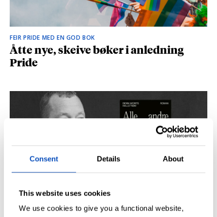
FEIR PRIDE MED EN GOD BOK
Åtte nye, skeive bøker i anledning
Pride
Consent
Details
About
This website uses cookies
SÅ DU NRK-DOKUMENTAREN «AGENTEN»?
Didrik M. Hallstrøm: – Alt det med CIA
We use cookies to give you a functional website,