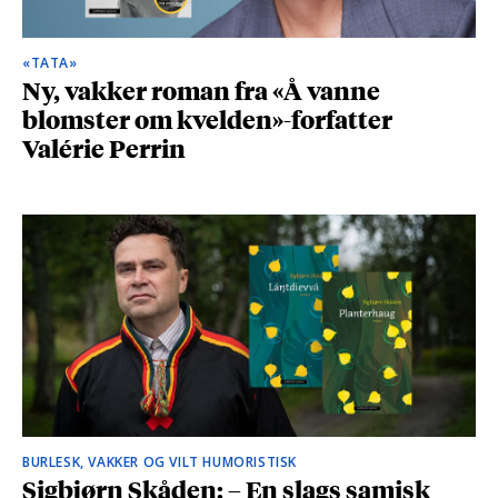
«TATA»
Ny, vakker roman fra «Å vanne
blomster om kvelden»-forfatter
Valérie Perrin
BURLESK, VAKKER OG VILT HUMORISTISK
Sigbjørn Skåden: – En slags samisk