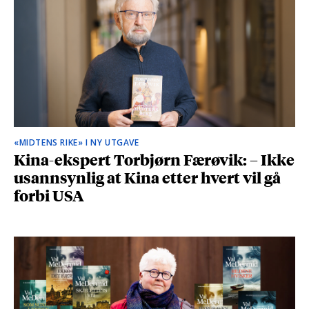
«MIDTENS RIKE» I NY UTGAVE
Kina-ekspert Torbjørn Færøvik: – Ikke
usannsynlig at Kina etter hvert vil gå
forbi USA