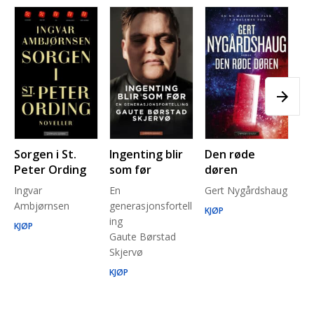
Sorgen i St.
Ingenting blir
Den røde
Pl
Peter Ording
som før
døren
Pe
Ingvar
En
Gert Nygårdshaug
for
Ambjørnsen
generasjonsfortell
un
KJØP
ing
Ma
KJØP
Gaute Børstad
Be
Skjervø
Stå
Run
KJØP
KJ