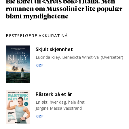
Ble kåret til «Årets bok» i Italia. Men
romanen om Mussolini er lite populær
blant myndighetene
BESTSELGERE AKKURAT NÅ
Skjult skjønnhet
Lucinda Riley, Benedicta Windt-Val (Oversetter)
KJØP
Råsterk på et år
Én økt, hver dag, hele året
Jørgine Massa Vasstrand
KJØP