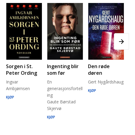
Sorgen i St.
Ingenting blir
Den røde
Pl
Peter Ording
som før
døren
Pe
Ingvar
En
Gert Nygårdshaug
for
Ambjørnsen
generasjonsfortell
un
KJØP
ing
Ma
KJØP
Gaute Børstad
Be
Skjervø
Stå
Run
KJØP
KJ