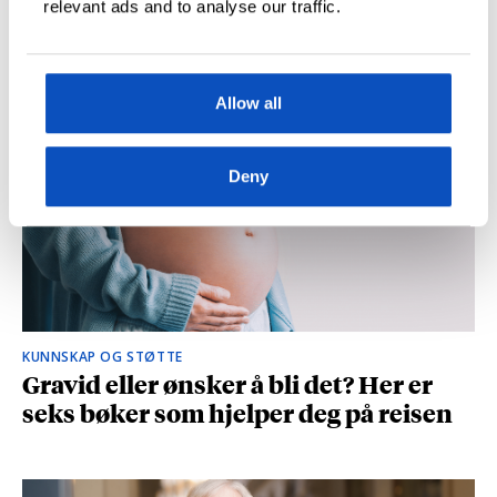
relevant ads and to analyse our traffic.
og spionasje ble helt uinteressant i
romanen
Allow all
Deny
KUNNSKAP OG STØTTE
Gravid eller ønsker å bli det? Her er
seks bøker som hjelper deg på reisen