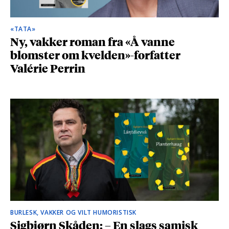
«TATA»
Ny, vakker roman fra «Å vanne
blomster om kvelden»-forfatter
Valérie Perrin
BURLESK, VAKKER OG VILT HUMORISTISK
Sigbjørn Skåden: – En slags samisk