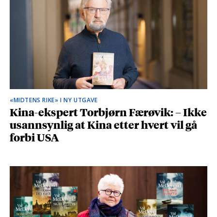
«MIDTENS RIKE» I NY UTGAVE
Kina-ekspert Torbjørn Færøvik: – Ikke
usannsynlig at Kina etter hvert vil gå
forbi USA