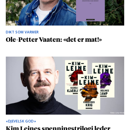
DIKT SOM VARMER
Ole-Petter Vaaten: «det er mat!»
«DJEVELSK GOD»
Kim Leines spenningstrilogi leder