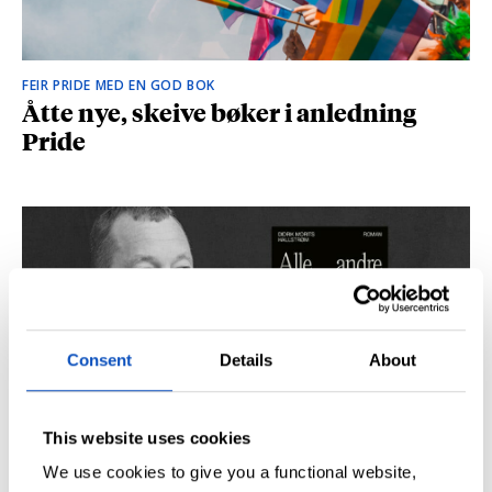
FEIR PRIDE MED EN GOD BOK
Åtte nye, skeive bøker i anledning
Pride
Consent
Details
About
This website uses cookies
SÅ DU NRK-DOKUMENTAREN «AGENTEN»?
Didrik M. Hallstrøm: – Alt det med CIA
We use cookies to give you a functional website,