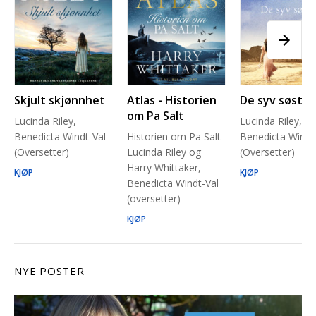
Skjult skjønnhet
Atlas - Historien
De syv søstre
om Pa Salt
Lucinda Riley,
Lucinda Riley,
Benedicta Windt-Val
Historien om Pa Salt
Benedicta Windt
(Oversetter)
Lucinda Riley og
(Oversetter)
Harry Whittaker,
KJØP
KJØP
Benedicta Windt-Val
(oversetter)
KJØP
NYE POSTER