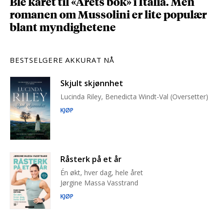
Ble kåret til «Årets bok» i Italia. Men
romanen om Mussolini er lite populær
blant myndighetene
BESTSELGERE AKKURAT NÅ
Skjult skjønnhet
Lucinda Riley, Benedicta Windt-Val (Oversetter)
KJØP
Råsterk på et år
Én økt, hver dag, hele året
Jørgine Massa Vasstrand
KJØP