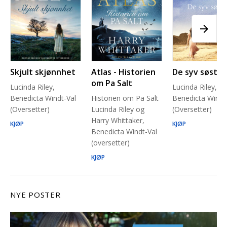
Skjult skjønnhet
Atlas - Historien
De syv søstre
om Pa Salt
Lucinda Riley,
Lucinda Riley,
Benedicta Windt-Val
Historien om Pa Salt
Benedicta Windt
(Oversetter)
Lucinda Riley og
(Oversetter)
Harry Whittaker,
KJØP
KJØP
Benedicta Windt-Val
(oversetter)
KJØP
NYE POSTER