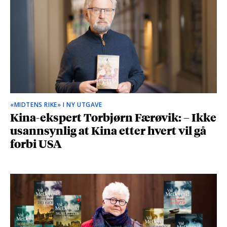
«MIDTENS RIKE» I NY UTGAVE
Kina-ekspert Torbjørn Færøvik: – Ikke
usannsynlig at Kina etter hvert vil gå
forbi USA