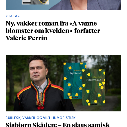
«TATA»
Ny, vakker roman fra «Å vanne
blomster om kvelden»-forfatter
Valérie Perrin
BURLESK, VAKKER OG VILT HUMORISTISK
Sigbjørn Skåden: – En slags samisk