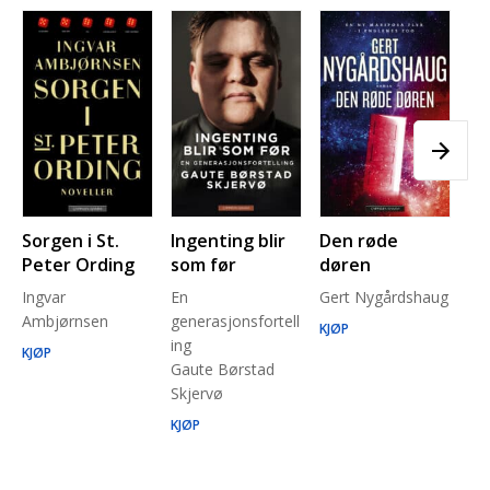
Sorgen i St.
Ingenting blir
Den røde
Pl
Peter Ording
som før
døren
Pe
Ingvar
En
Gert Nygårdshaug
for
Ambjørnsen
generasjonsfortell
un
KJØP
ing
Ma
KJØP
Gaute Børstad
Be
Skjervø
Stå
Run
KJØP
KJ