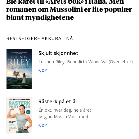
Ble kåret til «Årets bok» i Italia. Men
romanen om Mussolini er lite populær
blant myndighetene
BESTSELGERE AKKURAT NÅ
Skjult skjønnhet
Lucinda Riley, Benedicta Windt-Val (Oversetter)
KJØP
Råsterk på et år
Én økt, hver dag, hele året
Jørgine Massa Vasstrand
KJØP