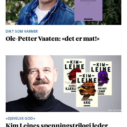
DIKT SOM VARMER
Ole-Petter Vaaten: «det er mat!»
«DJEVELSK GOD»
Kim Leines spenningstrilogi leder