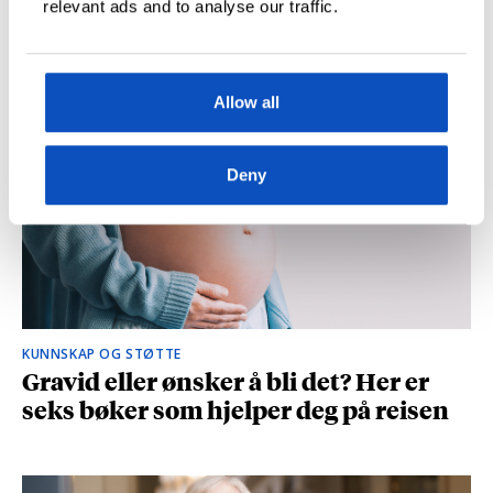
relevant ads and to analyse our traffic.
og spionasje ble helt uinteressant i
romanen
Allow all
Deny
KUNNSKAP OG STØTTE
Gravid eller ønsker å bli det? Her er
seks bøker som hjelper deg på reisen