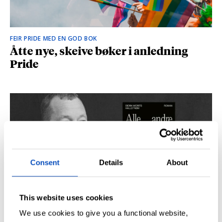
FEIR PRIDE MED EN GOD BOK
Åtte nye, skeive bøker i anledning
Pride
Consent
Details
About
This website uses cookies
SÅ DU NRK-DOKUMENTAREN «AGENTEN»?
Didrik M. Hallstrøm: – Alt det med CIA
We use cookies to give you a functional website,