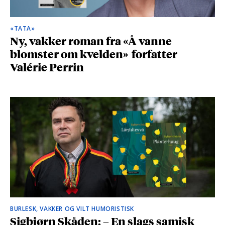
«TATA»
Ny, vakker roman fra «Å vanne
blomster om kvelden»-forfatter
Valérie Perrin
BURLESK, VAKKER OG VILT HUMORISTISK
Sigbjørn Skåden: – En slags samisk