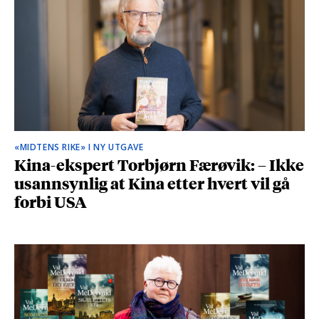
«MIDTENS RIKE» I NY UTGAVE
Kina-ekspert Torbjørn Færøvik: – Ikke
usannsynlig at Kina etter hvert vil gå
forbi USA