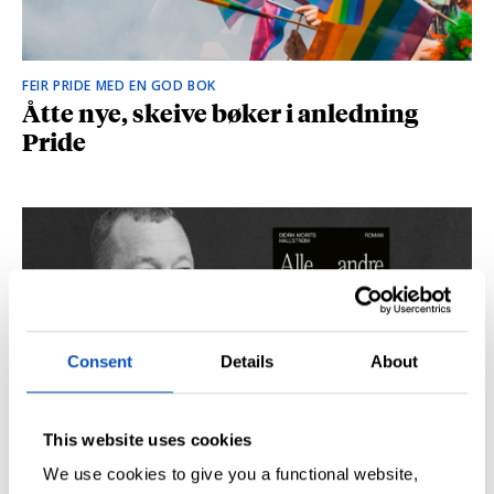
FEIR PRIDE MED EN GOD BOK
Åtte nye, skeive bøker i anledning
Pride
Consent
Details
About
This website uses cookies
SÅ DU NRK-DOKUMENTAREN «AGENTEN»?
Didrik M. Hallstrøm: – Alt det med CIA
We use cookies to give you a functional website,