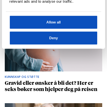
relevant ads and to analyse our traffic.
og spionasje ble helt uinteressant i
romanen
Allow all
Deny
KUNNSKAP OG STØTTE
Gravid eller ønsker å bli det? Her er
seks bøker som hjelper deg på reisen