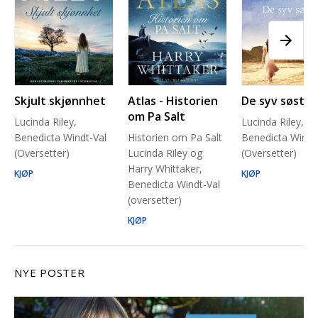
Skjult skjønnhet
Atlas - Historien
De syv søstre
om Pa Salt
Lucinda Riley,
Lucinda Riley,
Benedicta Windt-Val
Historien om Pa Salt
Benedicta Windt
(Oversetter)
Lucinda Riley og
(Oversetter)
Harry Whittaker,
KJØP
KJØP
Benedicta Windt-Val
(oversetter)
KJØP
NYE POSTER