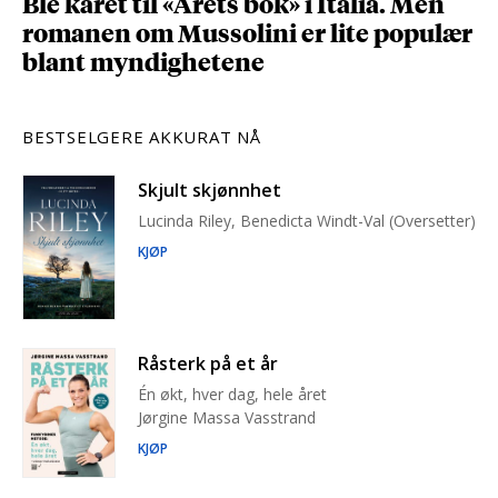
Ble kåret til «Årets bok» i Italia. Men
romanen om Mussolini er lite populær
blant myndighetene
BESTSELGERE AKKURAT NÅ
Skjult skjønnhet
Lucinda Riley, Benedicta Windt-Val (Oversetter)
KJØP
Råsterk på et år
Én økt, hver dag, hele året
Jørgine Massa Vasstrand
KJØP