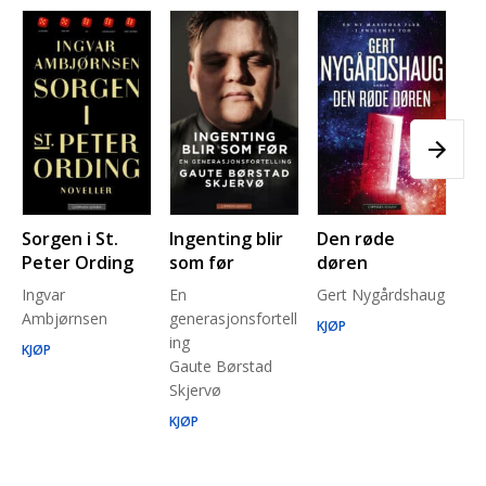
Sorgen i St.
Ingenting blir
Den røde
Pl
Peter Ording
som før
døren
Pe
Ingvar
En
Gert Nygårdshaug
for
Ambjørnsen
generasjonsfortell
un
KJØP
ing
Ma
KJØP
Gaute Børstad
Be
Skjervø
Stå
Run
KJØP
KJ