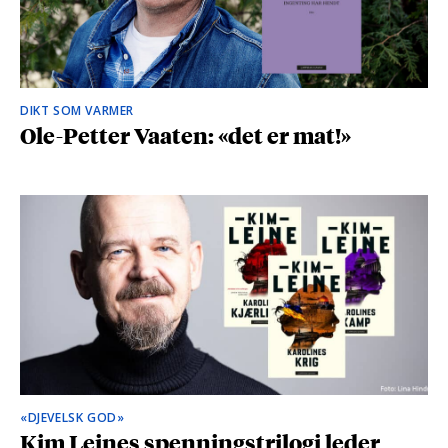
DIKT SOM VARMER
Ole-Petter Vaaten: «det er mat!»
«DJEVELSK GOD»
Kim Leines spenningstrilogi leder