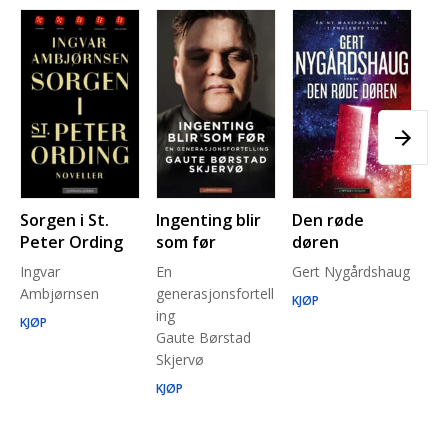
Sorgen i St.
Ingenting blir
Den røde
Pl
Peter Ording
som før
døren
Pe
Ingvar
En
Gert Nygårdshaug
for
Ambjørnsen
generasjonsfortell
un
KJØP
ing
Ma
KJØP
Gaute Børstad
Be
Skjervø
Stå
Run
KJØP
KJ