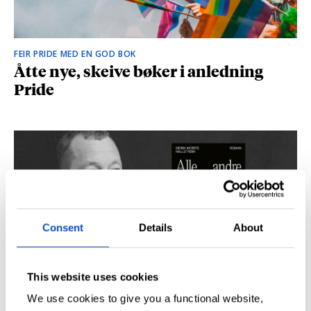
FEIR PRIDE MED EN GOD BOK
Åtte nye, skeive bøker i anledning
Pride
Consent
Details
About
This website uses cookies
SÅ DU NRK-DOKUMENTAREN «AGENTEN»?
Didrik M. Hallstrøm: – Alt det med CIA
We use cookies to give you a functional website,