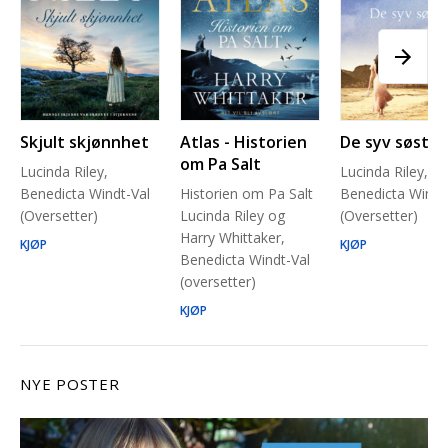
Skjult skjønnhet
Atlas - Historien
De syv søstre
om Pa Salt
Lucinda Riley,
Lucinda Riley,
Benedicta Windt-Val
Historien om Pa Salt
Benedicta Windt
(Oversetter)
Lucinda Riley og
(Oversetter)
Harry Whittaker,
KJØP
KJØP
Benedicta Windt-Val
(oversetter)
KJØP
NYE POSTER