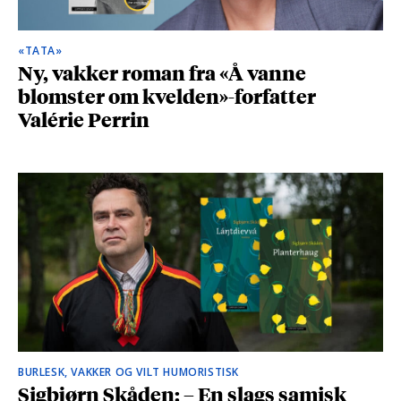
«TATA»
Ny, vakker roman fra «Å vanne
blomster om kvelden»-forfatter
Valérie Perrin
BURLESK, VAKKER OG VILT HUMORISTISK
Sigbjørn Skåden: – En slags samisk