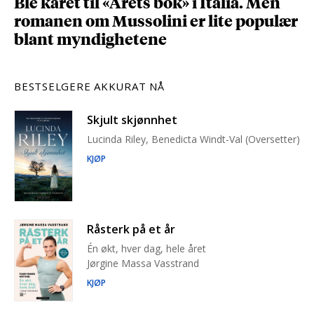
Ble kåret til «Årets bok» i Italia. Men
romanen om Mussolini er lite populær
blant myndighetene
BESTSELGERE AKKURAT NÅ
Skjult skjønnhet
Lucinda Riley, Benedicta Windt-Val (Oversetter)
KJØP
Råsterk på et år
Én økt, hver dag, hele året
Jørgine Massa Vasstrand
KJØP