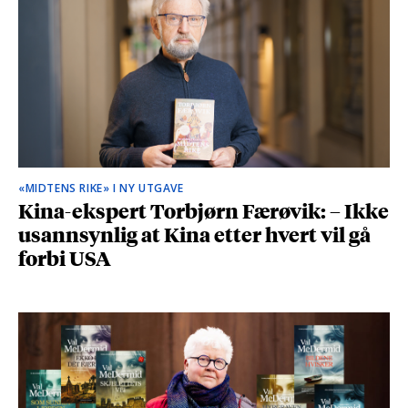
«MIDTENS RIKE» I NY UTGAVE
Kina-ekspert Torbjørn Færøvik: – Ikke
usannsynlig at Kina etter hvert vil gå
forbi USA