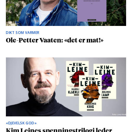
DIKT SOM VARMER
Ole-Petter Vaaten: «det er mat!»
«DJEVELSK GOD»
Kim Leines spenningstrilogi leder