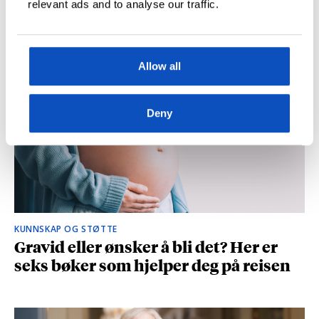
relevant ads and to analyse our traffic.
og spionasje ble helt uinteressant i
romanen
Allow all
Deny
KUNNSKAP OG STØTTE
Gravid eller ønsker å bli det? Her er
seks bøker som hjelper deg på reisen