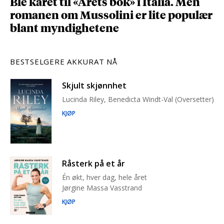
Ble kåret til «Årets bok» i Italia. Men
romanen om Mussolini er lite populær
blant myndighetene
BESTSELGERE AKKURAT NÅ
Skjult skjønnhet
Lucinda Riley, Benedicta Windt-Val (Oversetter)
KJØP
Råsterk på et år
Én økt, hver dag, hele året
Jørgine Massa Vasstrand
KJØP