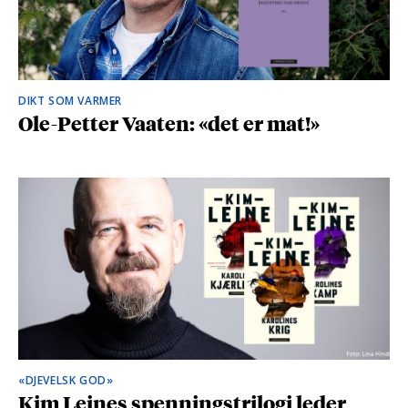
DIKT SOM VARMER
Ole-Petter Vaaten: «det er mat!»
«DJEVELSK GOD»
Kim Leines spenningstrilogi leder