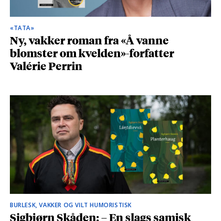
«TATA»
Ny, vakker roman fra «Å vanne
blomster om kvelden»-forfatter
Valérie Perrin
BURLESK, VAKKER OG VILT HUMORISTISK
Sigbjørn Skåden: – En slags samisk