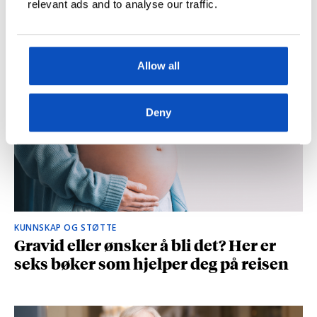
relevant ads and to analyse our traffic.
og spionasje ble helt uinteressant i
romanen
Allow all
Deny
KUNNSKAP OG STØTTE
Gravid eller ønsker å bli det? Her er
seks bøker som hjelper deg på reisen