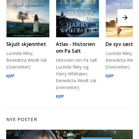
Skjult skjønnhet
Atlas - Historien
De syv søstre
om Pa Salt
Lucinda Riley,
Lucinda Riley,
Benedicta Windt-Val
Historien om Pa Salt
Benedicta Windt
(Oversetter)
Lucinda Riley og
(Oversetter)
Harry Whittaker,
KJØP
KJØP
Benedicta Windt-Val
(oversetter)
KJØP
NYE POSTER