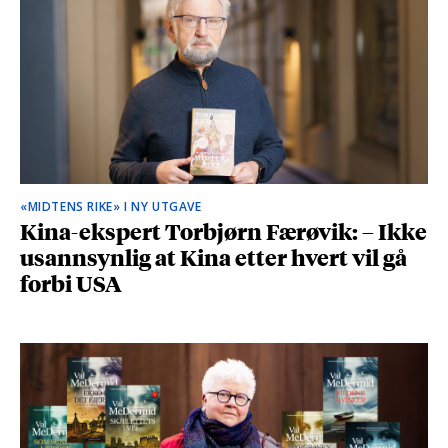
«MIDTENS RIKE» I NY UTGAVE
Kina-ekspert Torbjørn Færøvik: – Ikke
usannsynlig at Kina etter hvert vil gå
forbi USA