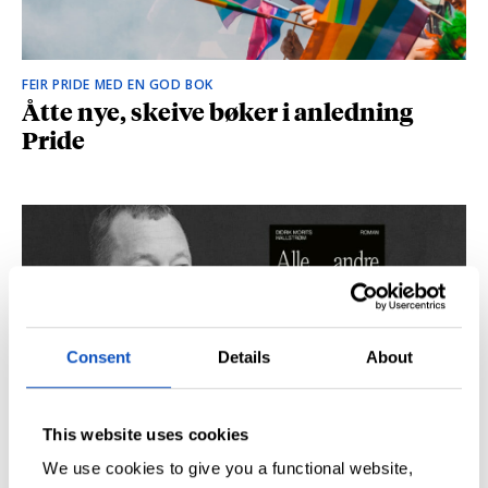
FEIR PRIDE MED EN GOD BOK
Åtte nye, skeive bøker i anledning
Pride
Consent
Details
About
This website uses cookies
SÅ DU NRK-DOKUMENTAREN «AGENTEN»?
Didrik M. Hallstrøm: – Alt det med CIA
We use cookies to give you a functional website,