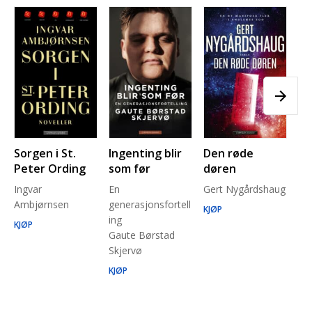
Sorgen i St.
Ingenting blir
Den røde
Pl
Peter Ording
som før
døren
Pe
Ingvar
En
Gert Nygårdshaug
for
Ambjørnsen
generasjonsfortell
un
KJØP
ing
Ma
KJØP
Gaute Børstad
Be
Skjervø
Stå
Run
KJØP
KJ