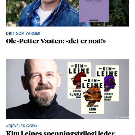
DIKT SOM VARMER
Ole-Petter Vaaten: «det er mat!»
«DJEVELSK GOD»
Kim Leines spenningstrilogi leder