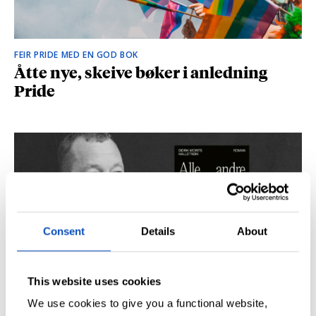
FEIR PRIDE MED EN GOD BOK
Åtte nye, skeive bøker i anledning
Pride
Consent
Details
About
This website uses cookies
SÅ DU NRK-DOKUMENTAREN «AGENTEN»?
Didrik M. Hallstrøm: – Alt det med CIA
We use cookies to give you a functional website,