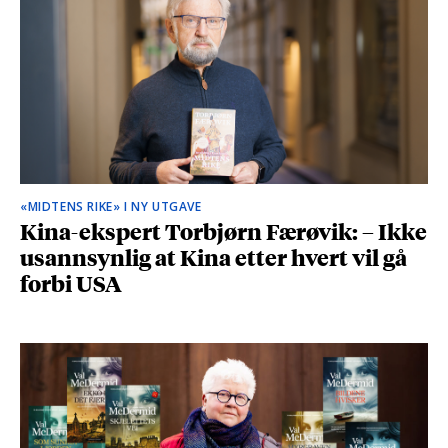
«MIDTENS RIKE» I NY UTGAVE
Kina-ekspert Torbjørn Færøvik: – Ikke
usannsynlig at Kina etter hvert vil gå
forbi USA