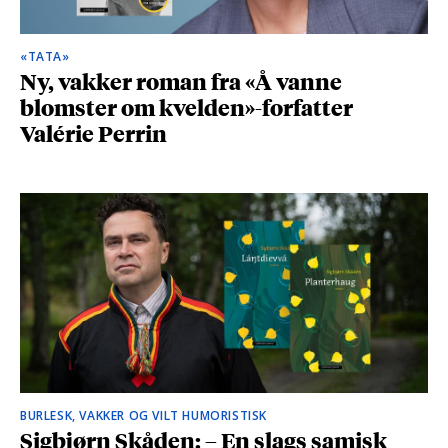
«TATA»
Ny, vakker roman fra «Å vanne
blomster om kvelden»-forfatter
Valérie Perrin
BURLESK, VAKKER OG VILT HUMORISTISK
Sigbjørn Skåden: – En slags samisk