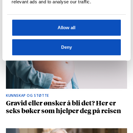
relevant ads and to analyse our traffic.
og spionasje ble helt uinteressant i
romanen
Allow all
Deny
KUNNSKAP OG STØTTE
Gravid eller ønsker å bli det? Her er
seks bøker som hjelper deg på reisen