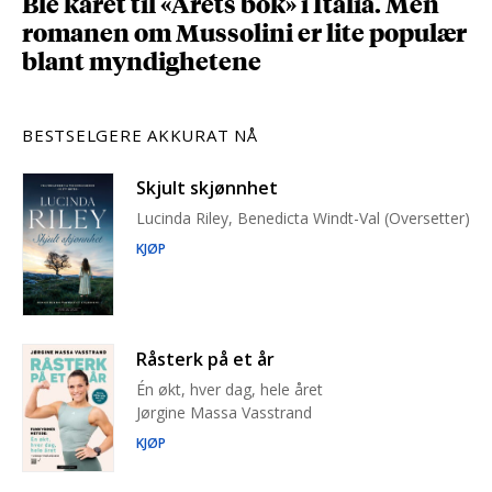
Ble kåret til «Årets bok» i Italia. Men
romanen om Mussolini er lite populær
blant myndighetene
BESTSELGERE AKKURAT NÅ
Skjult skjønnhet
Lucinda Riley, Benedicta Windt-Val (Oversetter)
KJØP
Råsterk på et år
Én økt, hver dag, hele året
Jørgine Massa Vasstrand
KJØP