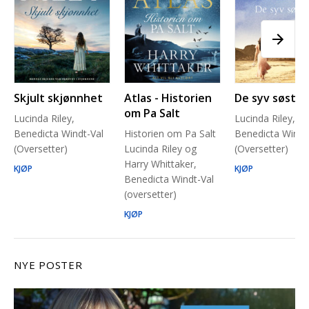
Skjult skjønnhet
Atlas - Historien
De syv søstre
om Pa Salt
Lucinda Riley,
Lucinda Riley,
Benedicta Windt-Val
Historien om Pa Salt
Benedicta Windt
(Oversetter)
Lucinda Riley og
(Oversetter)
Harry Whittaker,
KJØP
KJØP
Benedicta Windt-Val
(oversetter)
KJØP
NYE POSTER