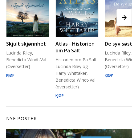
Skjult skjønnhet
Atlas - Historien
De syv søstre
om Pa Salt
Lucinda Riley,
Lucinda Riley,
Benedicta Windt-Val
Historien om Pa Salt
Benedicta Windt
(Oversetter)
Lucinda Riley og
(Oversetter)
Harry Whittaker,
KJØP
KJØP
Benedicta Windt-Val
(oversetter)
KJØP
NYE POSTER