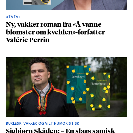
«TATA»
Ny, vakker roman fra «Å vanne
blomster om kvelden»-forfatter
Valérie Perrin
BURLESK, VAKKER OG VILT HUMORISTISK
Sigbjørn Skåden: – En slags samisk