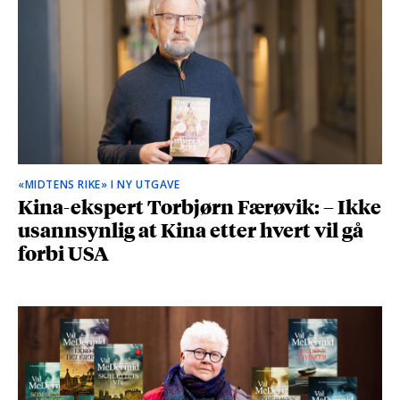
«MIDTENS RIKE» I NY UTGAVE
Kina-ekspert Torbjørn Færøvik: – Ikke
usannsynlig at Kina etter hvert vil gå
forbi USA