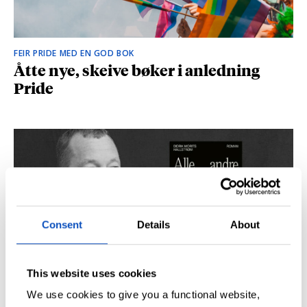
FEIR PRIDE MED EN GOD BOK
Åtte nye, skeive bøker i anledning
Pride
Consent
Details
About
This website uses cookies
SÅ DU NRK-DOKUMENTAREN «AGENTEN»?
Didrik M. Hallstrøm: – Alt det med CIA
We use cookies to give you a functional website,