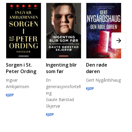
Sorgen i St.
Ingenting blir
Den røde
Pl
Peter Ording
som før
døren
Pe
Ingvar
En
Gert Nygårdshaug
for
Ambjørnsen
generasjonsfortell
un
KJØP
ing
Ma
KJØP
Gaute Børstad
Be
Skjervø
Stå
Run
KJØP
KJ