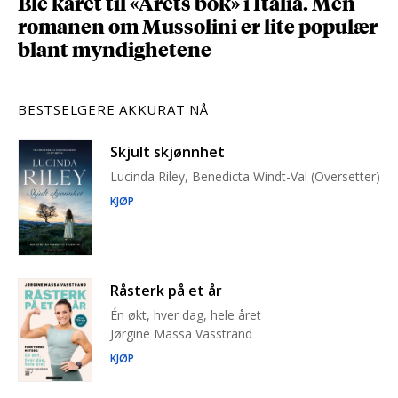
Ble kåret til «Årets bok» i Italia. Men
romanen om Mussolini er lite populær
blant myndighetene
BESTSELGERE AKKURAT NÅ
Skjult skjønnhet
Lucinda Riley, Benedicta Windt-Val (Oversetter)
KJØP
Råsterk på et år
Én økt, hver dag, hele året
Jørgine Massa Vasstrand
KJØP