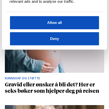
relevant ads and to analyse our traffic.
og spionasje ble helt uinteressant i
romanen
Allow all
Deny
KUNNSKAP OG STØTTE
Gravid eller ønsker å bli det? Her er
seks bøker som hjelper deg på reisen