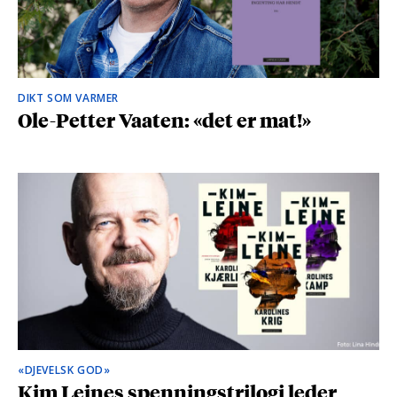
DIKT SOM VARMER
Ole-Petter Vaaten: «det er mat!»
«DJEVELSK GOD»
Kim Leines spenningstrilogi leder