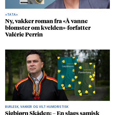
«TATA»
Ny, vakker roman fra «Å vanne
blomster om kvelden»-forfatter
Valérie Perrin
BURLESK, VAKKER OG VILT HUMORISTISK
Sigbjørn Skåden: – En slags samisk