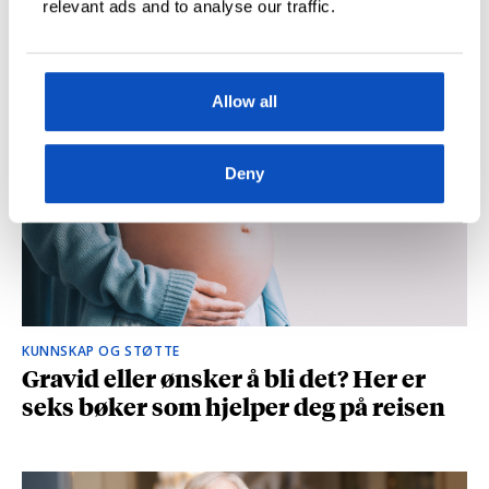
relevant ads and to analyse our traffic.
og spionasje ble helt uinteressant i
romanen
Allow all
Deny
KUNNSKAP OG STØTTE
Gravid eller ønsker å bli det? Her er
seks bøker som hjelper deg på reisen