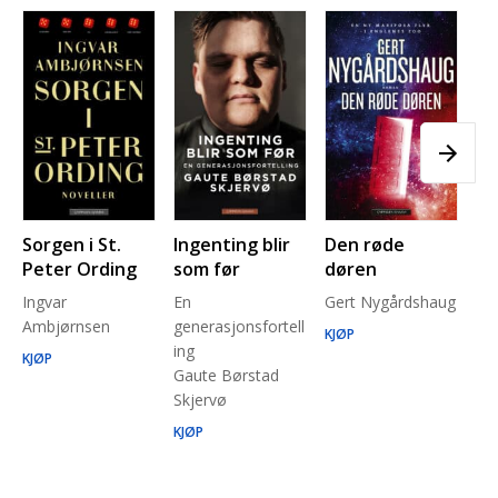
Sorgen i St.
Ingenting blir
Den røde
Pl
Peter Ording
som før
døren
Pe
Ingvar
En
Gert Nygårdshaug
for
Ambjørnsen
generasjonsfortell
un
KJØP
ing
Ma
KJØP
Gaute Børstad
Be
Skjervø
Stå
Run
KJØP
KJ