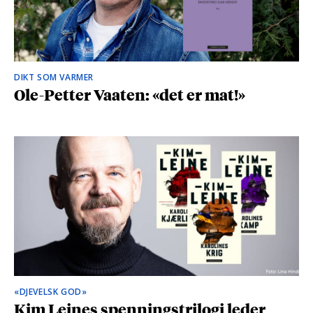
DIKT SOM VARMER
Ole-Petter Vaaten: «det er mat!»
«DJEVELSK GOD»
Kim Leines spenningstrilogi leder