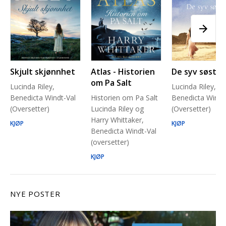
Skjult skjønnhet
Atlas - Historien
De syv søstre
om Pa Salt
Lucinda Riley,
Lucinda Riley,
Benedicta Windt-Val
Historien om Pa Salt
Benedicta Windt
(Oversetter)
Lucinda Riley og
(Oversetter)
Harry Whittaker,
KJØP
KJØP
Benedicta Windt-Val
(oversetter)
KJØP
NYE POSTER