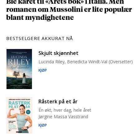
Ble kåret til «Årets bok» i Italia. Men
romanen om Mussolini er lite populær
blant myndighetene
BESTSELGERE AKKURAT NÅ
Skjult skjønnhet
Lucinda Riley, Benedicta Windt-Val (Oversetter)
KJØP
Råsterk på et år
Én økt, hver dag, hele året
Jørgine Massa Vasstrand
KJØP