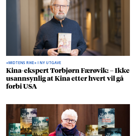
«MIDTENS RIKE» I NY UTGAVE
Kina-ekspert Torbjørn Færøvik: – Ikke
usannsynlig at Kina etter hvert vil gå
forbi USA