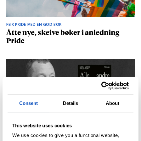
FEIR PRIDE MED EN GOD BOK
Åtte nye, skeive bøker i anledning
Pride
Consent
Details
About
This website uses cookies
SÅ DU NRK-DOKUMENTAREN «AGENTEN»?
Didrik M. Hallstrøm: – Alt det med CIA
We use cookies to give you a functional website,