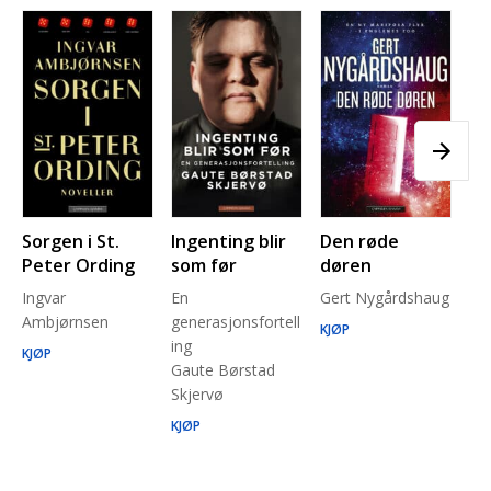
Sorgen i St.
Ingenting blir
Den røde
Pl
Peter Ording
som før
døren
Pe
Ingvar
En
Gert Nygårdshaug
for
Ambjørnsen
generasjonsfortell
un
KJØP
ing
Ma
KJØP
Gaute Børstad
Be
Skjervø
Stå
Run
KJØP
KJ