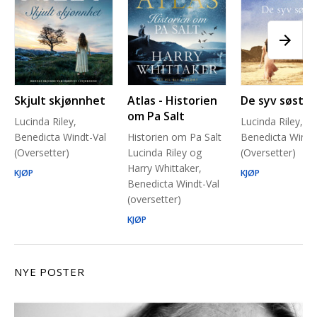
Skjult skjønnhet
Atlas - Historien
De syv søstre
om Pa Salt
Lucinda Riley,
Lucinda Riley,
Benedicta Windt-Val
Historien om Pa Salt
Benedicta Windt
(Oversetter)
Lucinda Riley og
(Oversetter)
Harry Whittaker,
KJØP
KJØP
Benedicta Windt-Val
(oversetter)
KJØP
NYE POSTER