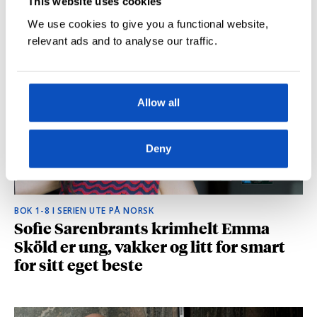
This website uses cookies
hvilke deler som fikk folk til å le høyt
We use cookies to give you a functional website,
relevant ads and to analyse our traffic.
Allow all
Deny
BOK 1-8 I SERIEN UTE PÅ NORSK
Sofie Sarenbrants krimhelt Emma
Sköld er ung, vakker og litt for smart
for sitt eget beste