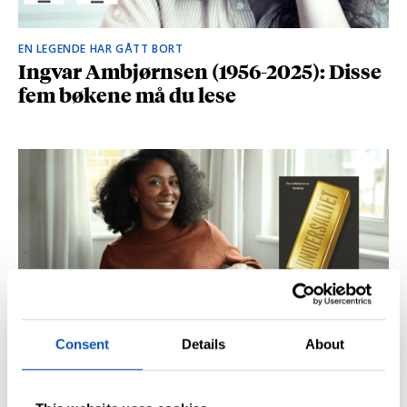
EN LEGENDE HAR GÅTT BORT
Ingvar Ambjørnsen (1956-2025): Disse
fem bøkene må du lese
Consent
Details
About
BRITISK STJERNESKUDD
Kåret til en av Storbritannias beste
unge forfattere: – Fantastisk å høre