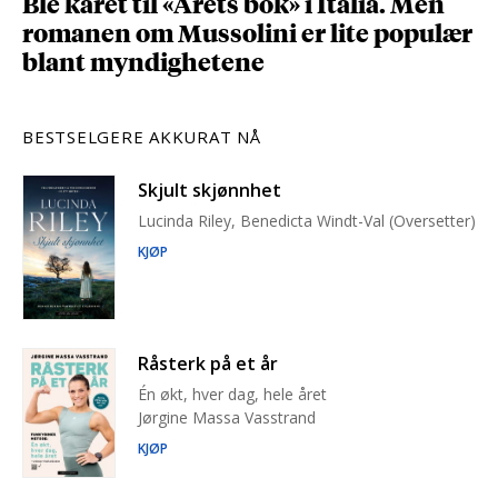
Ble kåret til «Årets bok» i Italia. Men
romanen om Mussolini er lite populær
blant myndighetene
BESTSELGERE AKKURAT NÅ
Skjult skjønnhet
Lucinda Riley, Benedicta Windt-Val (Oversetter)
KJØP
Råsterk på et år
Én økt, hver dag, hele året
Jørgine Massa Vasstrand
KJØP