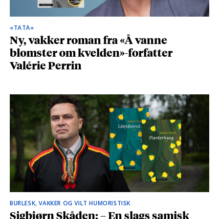
«TATA»
Ny, vakker roman fra «Å vanne
blomster om kvelden»-forfatter
Valérie Perrin
BURLESK, VAKKER OG VILT HUMORISTISK
Sigbjørn Skåden: – En slags samisk