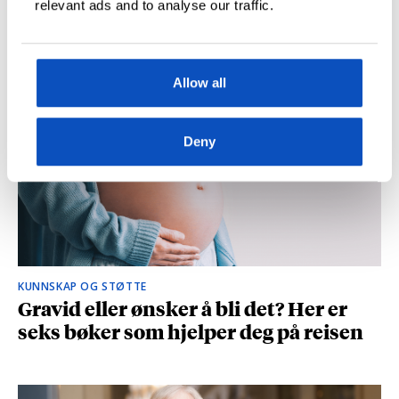
relevant ads and to analyse our traffic.
og spionasje ble helt uinteressant i
romanen
Allow all
Deny
KUNNSKAP OG STØTTE
Gravid eller ønsker å bli det? Her er
seks bøker som hjelper deg på reisen