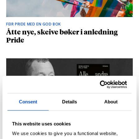
FEIR PRIDE MED EN GOD BOK
Åtte nye, skeive bøker i anledning
Pride
Consent
Details
About
This website uses cookies
SÅ DU NRK-DOKUMENTAREN «AGENTEN»?
Didrik M. Hallstrøm: – Alt det med CIA
We use cookies to give you a functional website,