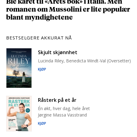
Ble kåret til «Årets bok» i Italia. Men
romanen om Mussolini er lite populær
blant myndighetene
BESTSELGERE AKKURAT NÅ
Skjult skjønnhet
Lucinda Riley, Benedicta Windt-Val (Oversetter)
KJØP
Råsterk på et år
Én økt, hver dag, hele året
Jørgine Massa Vasstrand
KJØP