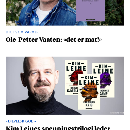
DIKT SOM VARMER
Ole-Petter Vaaten: «det er mat!»
«DJEVELSK GOD»
Kim Leines spenningstrilogi leder