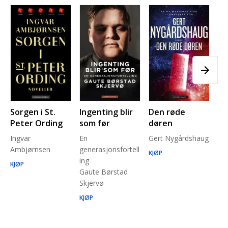
Sorgen i St.
Ingenting blir
Den røde
Pl
Peter Ording
som før
døren
Pe
Ingvar
En
Gert Nygårdshaug
for
Ambjørnsen
generasjonsfortell
un
KJØP
ing
Ma
KJØP
Gaute Børstad
Be
Skjervø
Stå
Run
KJØP
KJ