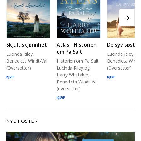
Skjult skjønnhet
Atlas - Historien
De syv søstre
om Pa Salt
Lucinda Riley,
Lucinda Riley,
Benedicta Windt-Val
Historien om Pa Salt
Benedicta Windt
(Oversetter)
Lucinda Riley og
(Oversetter)
Harry Whittaker,
KJØP
KJØP
Benedicta Windt-Val
(oversetter)
KJØP
NYE POSTER